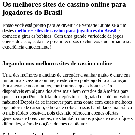
Os melhores sites de cassino online para
jogadores do Brasil
Então você está pronto para se divertir de verdade? Junte-se a um
destes
melhores sites de cassino para jogadores do Brasil
e
comece a girar as bobinas. Com uma grande variedade de jogos
cheios de ação, cada site possui recursos exclusivos que tornarão sua
experiência emocionante!
Jogando nos melhores sites de cassino online
Uma das melhores maneiras de aprender a ganhar muito é entre em
um ou mais cassinos online, e este vídeo pode ajudá-lo a começar.
Em apenas cinco minutos, mostraremos quais bônus estão
disponíveis em alguns dos sites mais bem cotados da América para
que sua experiência inicial de depósito seja igualada – até um valor
máximo! Depois de se inscrever para uma conta com esses melhores
operadores de cassino, é hora de colocar essas habilidades na prática
o mais rápido possível, pois eles não oferecem apenas ofertas
generosas de boas-vindas, mas também muitos jogos de caça-níqueis
diferentes, além de opções de mesa e pôquer.