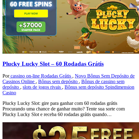
Plucky Lucky Slot – 60 Rodadas Grátis
Por
cassino on-line
Rodadas Grátis
,
Novo Bônus Sem Depósito de
Cassinos Online
,
Bônus sem depósito
,
Bônus de cassino sem
depósito
,
slots de jogos rivais
,
Bônus sem depósito Spindimension
Casino
Plucky Lucky Slot: gire para ganhar com 60 rodadas grátis
Procurando uma chance de ganhar muito? Tente sua sorte com
Plucky Lucky Slot e receba 60 rodadas grátis quando…