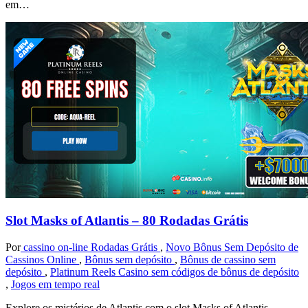
em…
Slot Masks of Atlantis – 80 Rodadas Grátis
Por
cassino on-line
Rodadas Grátis
,
Novo Bônus Sem Depósito de
Cassinos Online
,
Bônus sem depósito
,
Bônus de cassino sem
depósito
,
Platinum Reels Casino sem códigos de bônus de depósito
,
Jogos em tempo real
Explore os mistérios de Atlantis com o slot Masks of Atlantis –