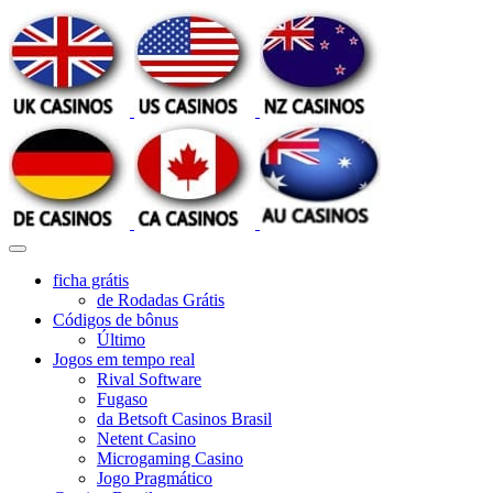
ficha grátis
de Rodadas Grátis
Códigos de bônus
Último
Jogos em tempo real
Rival Software
Fugaso
da Betsoft Casinos Brasil
Netent Casino
Microgaming Casino
Jogo Pragmático