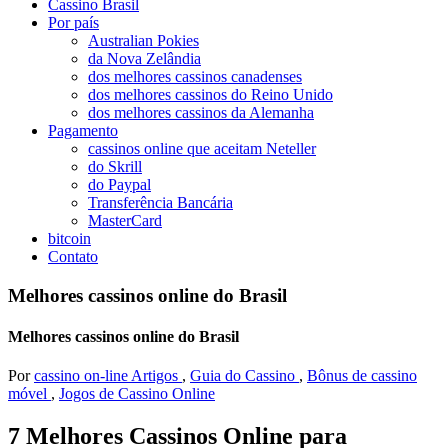
Cassino Brasil
Por país
Australian Pokies
da Nova Zelândia
dos melhores cassinos canadenses
dos melhores cassinos do Reino Unido
dos melhores cassinos da Alemanha
Pagamento
cassinos online que aceitam Neteller
do Skrill
do Paypal
Transferência Bancária
MasterCard
bitcoin
Contato
Melhores cassinos online do Brasil
Melhores cassinos online do Brasil
Por
cassino on-line
Artigos
,
Guia do Cassino
,
Bônus de cassino
móvel
,
Jogos de Cassino Online
7 Melhores Cassinos Online para