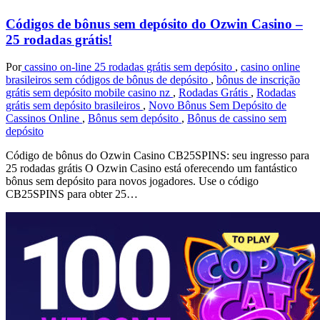
Códigos de bônus sem depósito do Ozwin Casino –
25 rodadas grátis!
Por
cassino on-line
25 rodadas grátis sem depósito
,
casino online
brasileiros sem códigos de bônus de depósito
,
bônus de inscrição
grátis sem depósito mobile casino nz
,
Rodadas Grátis
,
Rodadas
grátis sem depósito brasileiros
,
Novo Bônus Sem Depósito de
Cassinos Online
,
Bônus sem depósito
,
Bônus de cassino sem
depósito
Código de bônus do Ozwin Casino CB25SPINS: seu ingresso para
25 rodadas grátis O Ozwin Casino está oferecendo um fantástico
bônus sem depósito para novos jogadores. Use o código
CB25SPINS para obter 25…