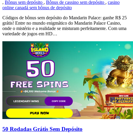
,
Bônus sem depósito
,
Bônus de cassino sem depósito
,
casino
online canadá sem bônus de depósito
Códigos de bônus sem depósito do Mandarin Palace: ganhe R$ 25
grátis! Entre no mundo enigmático do Mandarin Palace Casino,
onde o mistério e a realidade se misturam perfeitamente. Com uma
variedade de jogos em HD…
50 Rodadas Grátis Sem Depósito