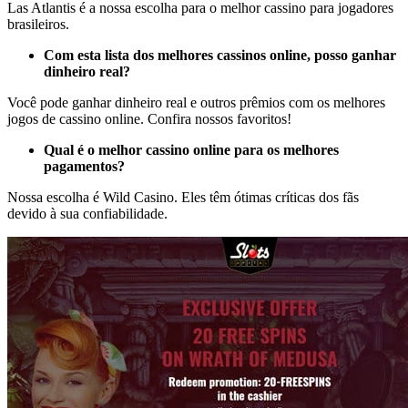
Las Atlantis é a nossa escolha para o melhor cassino para jogadores
brasileiros.
Com esta lista dos melhores cassinos online, posso ganhar
dinheiro real?
Você pode ganhar dinheiro real e outros prêmios com os melhores
jogos de cassino online. Confira nossos favoritos!
Qual é o melhor cassino online para os melhores
pagamentos?
Nossa escolha é Wild Casino. Eles têm ótimas críticas dos fãs
devido à sua confiabilidade.