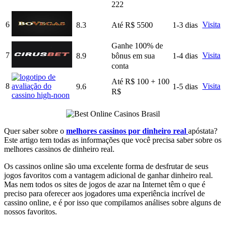
222
6
Visita
8.3
Até R$ 5500
1-3 dias
Ganhe 100% de
7
Visita
bônus em sua
8.9
1-4 dias
conta
Até R$ 100 + 100
8
Visita
9.6
1-5 dias
R$
Quer saber sobre o
melhores cassinos por dinheiro real
apóstata?
Este artigo tem todas as informações que você precisa saber sobre os
melhores cassinos de dinheiro real.
Os cassinos online são uma excelente forma de desfrutar de seus
jogos favoritos com a vantagem adicional de ganhar dinheiro real.
Mas nem todos os sites de jogos de azar na Internet têm o que é
preciso para oferecer aos jogadores uma experiência incrível de
cassino online, e é por isso que compilamos análises sobre alguns de
nossos favoritos.