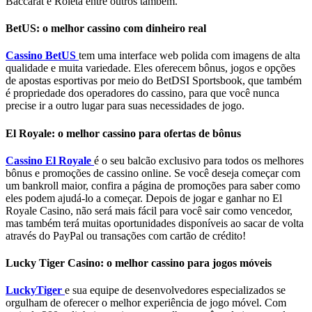
Baccarat e Roleta entre outros também.
BetUS: o melhor cassino com dinheiro real
Cassino BetUS
tem uma interface web polida com imagens de alta
qualidade e muita variedade. Eles oferecem bônus, jogos e opções
de apostas esportivas por meio do BetDSI Sportsbook, que também
é propriedade dos operadores do cassino, para que você nunca
precise ir a outro lugar para suas necessidades de jogo.
El Royale: o melhor cassino para ofertas de bônus
Cassino El Royale
é o seu balcão exclusivo para todos os melhores
bônus e promoções de cassino online. Se você deseja começar com
um bankroll maior, confira a página de promoções para saber como
eles podem ajudá-lo a começar. Depois de jogar e ganhar no El
Royale Casino, não será mais fácil para você sair como vencedor,
mas também terá muitas oportunidades disponíveis ao sacar de volta
através do PayPal ou transações com cartão de crédito!
Lucky Tiger Casino: o melhor cassino para jogos móveis
LuckyTiger
e sua equipe de desenvolvedores especializados se
orgulham de oferecer o melhor experiência de jogo móvel. Com