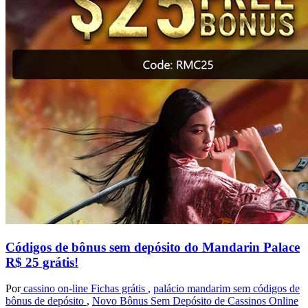
Códigos de bônus sem depósito do Mandarin Palace
R$ 25 grátis!
Por
cassino on-line
Fichas grátis
,
palácio mandarim sem códigos de
bônus de depósito
,
Novo Bônus Sem Depósito de Cassinos Online