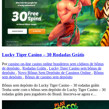
Lucky Tiger Casino – 30 Rodadas Grátis
Por
cassino on-line
casino online brasileiros sem códigos de bônus
de depósito
,
Rodadas Grátis
,
Lucky Tiger Casino sem bônus de
depósito
,
Novo Bônus Sem Depósito de Cassinos Online
,
Bônus
sem depósito
,
Bônus de cassino sem depósito
Bônus sem depósito do Lucky Tiger Casino – 30 rodadas grátis
Tenha sorte com o bônus sem depósito do Lucky Tiger Casino – 30
rodadas grátis para jogadores do Brasil. Inscreva-se agora e…