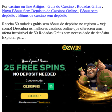
Por
cassino on-line
Artigos
,
Guia do Cassino
,
Rodadas Grátis
,
Novo Bônus Sem Depósito de Cassinos Online
,
Bônus sem
depósito
,
Bônus de cassino sem depósito
Receba 50 rodadas grátis sem bônus de depósito no registro – veja
como! Descubra os melhores cassinos online que oferecem uma
oferta irresistível de 50 Rodadas Grátis sem necessidade de depósito.
Explorar par…