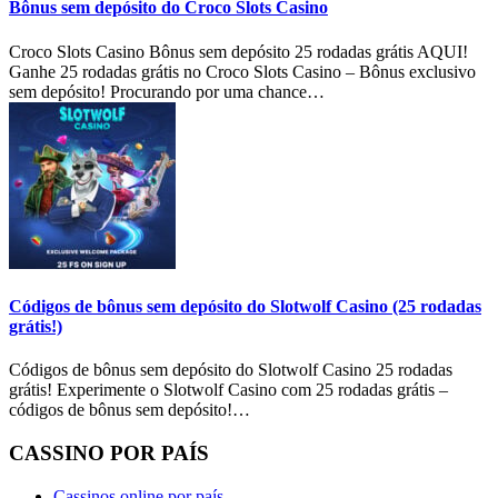
Bônus sem depósito do Croco Slots Casino
Croco Slots Casino Bônus sem depósito 25 rodadas grátis AQUI!
Ganhe 25 rodadas grátis no Croco Slots Casino – Bônus exclusivo
sem depósito! Procurando por uma chance…
Códigos de bônus sem depósito do Slotwolf Casino (25 rodadas
grátis!)
Códigos de bônus sem depósito do Slotwolf Casino 25 rodadas
grátis! Experimente o Slotwolf Casino com 25 rodadas grátis –
códigos de bônus sem depósito!…
CASSINO POR PAÍS
Cassinos online por país