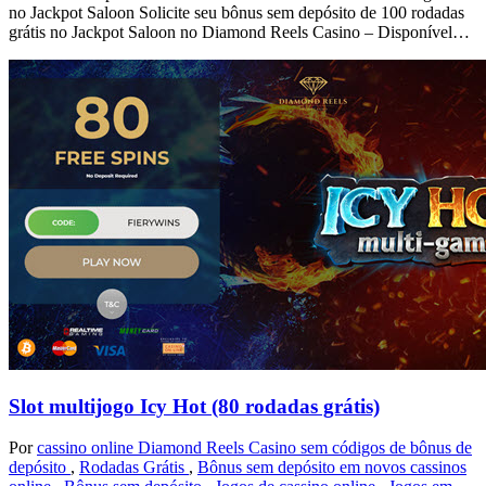
no Jackpot Saloon Solicite seu bônus sem depósito de 100 rodadas
grátis no Jackpot Saloon no Diamond Reels Casino – Disponível…
Slot multijogo Icy Hot (80 rodadas grátis)
Por
cassino online
Diamond Reels Casino sem códigos de bônus de
depósito
,
Rodadas Grátis
,
Bônus sem depósito em novos cassinos