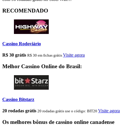
RECOMENDADO
Cassino Rodoviário
R$ 30 grátis
Visite agora
R$ 30 em fichas grátis
Melhor Cassino Online do Brasil:
Cassino Bitstarz
20 rodadas grátis
Visite agora
20 rodadas grátis use o código: BIT20
Os melhores bônus de cassino online canadense