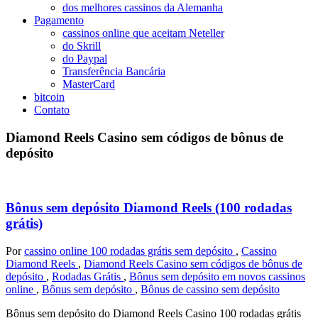
dos melhores cassinos da Alemanha
Pagamento
cassinos online que aceitam Neteller
do Skrill
do Paypal
Transferência Bancária
MasterCard
bitcoin
Contato
Diamond Reels Casino sem códigos de bônus de
depósito
Bônus sem depósito Diamond Reels (100 rodadas
grátis)
Por
cassino online
100 rodadas grátis sem depósito
,
Cassino
Diamond Reels
,
Diamond Reels Casino sem códigos de bônus de
depósito
,
Rodadas Grátis
,
Bônus sem depósito em novos cassinos
online
,
Bônus sem depósito
,
Bônus de cassino sem depósito
Bônus sem depósito do Diamond Reels Casino 100 rodadas grátis