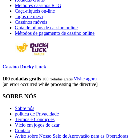
Melhores cassinos RTG
Caça-níqueis on-line
Jogos de mesa
Cassinos móveis
Guia de bônus de cassino online
Métodos de pagamento de cassino online
Cassino Ducky Luck
100 rodadas grátis
Visite agora
100 rodadas grátis
[an error occurred while processing the directive]
SOBRE NÓS
Sobre nós
política de Privacidade
Termos e Condições
Vício em jogos de azar
Contato
Aviso sobre Nosso Selo de Aprovação para as Operadoras