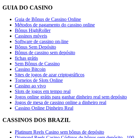
GUIA DO CASINO
Guia de Bônus de Cassino Online
Métodos de pagamento do cassino online
Bônus HighRoller
Cassinos móveis
Software de cassino on-line
Bônus Sem Depósito
Bônus de cassino sem depósito
fichas grátis
Sem Bônus de Cassino
Cassino Bitcoin
Sites de jogos de azar criptográficos
Torneios de Slots Online
Cassino ao vivo
Slots de jogos em tempo real
Jogos online grátis para ganhar dinheiro real sem depósito
Jogos de mesa de cassino online a dinheiro real
Cassino Online Dinheiro Real
CASSINOS DOS BRAZIL
Platinum Reels Casino sem bônus de depósito
Diamond Reels Casino Códigos de bônus sem depósito - 100