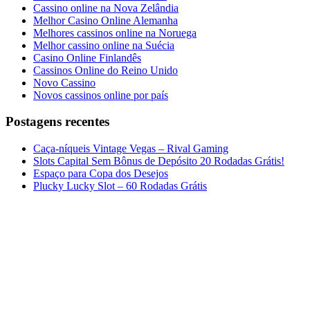
Cassino online na Nova Zelândia
Melhor Casino Online Alemanha
Melhores cassinos online na Noruega
Melhor cassino online na Suécia
Casino Online Finlandês
Cassinos Online do Reino Unido
Novo Cassino
Novos cassinos online por país
Postagens recentes
Caça-níqueis Vintage Vegas – Rival Gaming
Slots Capital Sem Bônus de Depósito 20 Rodadas Grátis!
Espaço para Copa dos Desejos
Plucky Lucky Slot – 60 Rodadas Grátis