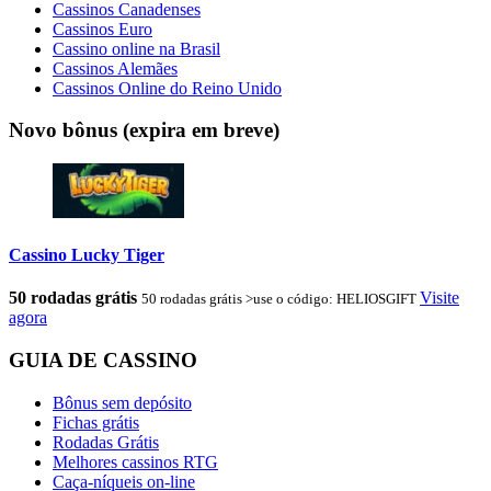
Cassinos Canadenses
Cassinos Euro
Cassino online na Brasil
Cassinos Alemães
Cassinos Online do Reino Unido
Novo bônus (expira em breve)
Cassino Lucky Tiger
50 rodadas grátis
Visite
50 rodadas grátis >use o código: HELIOSGIFT
agora
GUIA DE CASSINO
Bônus sem depósito
Fichas grátis
Rodadas Grátis
Melhores cassinos RTG
Caça-níqueis on-line