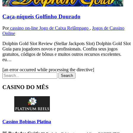
Caça-níqueis Golfinho Dourado
Por
cassino on-line
Jogo de Caixa Relâmpago
,
Jogos de Cassino
Online
Dolphin Gold Slot Review (Stellar Jackpots Slot) Dolphin Gold Slot
Guia para jogadores novos e profissionais. Confira seus jogos
gratuitos, códigos de bônus e muitos outros recursos excelentes.
eu…
[an error occurred while processing the directive]
CASINO DO MÊS
Cassino Bobinas Platina