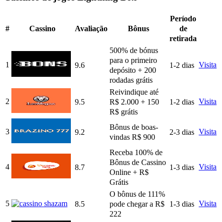
Período
de
#
Cassino
Avaliação
Bônus
retirada
500% de bónus
para o primeiro
1
Visita
9.6
1-2 dias
depósito + 200
rodadas grátis
Reivindique até
2
Visita
R$ 2.000 + 150
9.5
1-2 dias
R$ grátis
Bônus de boas-
3
Visita
9.2
2-3 dias
vindas R$ 900
Receba 100% de
Bônus de Cassino
4
Visita
8.7
1-3 dias
Online + R$
Grátis
O bônus de 111%
5
Visita
pode chegar a R$
8.5
1-3 dias
222