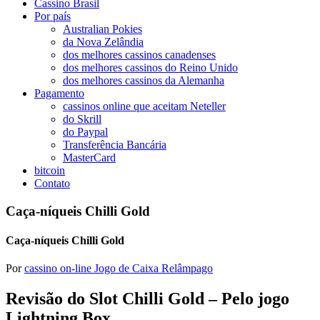
Cassino Brasil
Por país
Australian Pokies
da Nova Zelândia
dos melhores cassinos canadenses
dos melhores cassinos do Reino Unido
dos melhores cassinos da Alemanha
Pagamento
cassinos online que aceitam Neteller
do Skrill
do Paypal
Transferência Bancária
MasterCard
bitcoin
Contato
Caça-níqueis Chilli Gold
Caça-níqueis Chilli Gold
Por
cassino on-line
Jogo de Caixa Relâmpago
Revisão do Slot Chilli Gold – Pelo jogo
Lightning Box