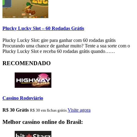
Plucky Lucky Slot – 60 Rodadas Grátis
Plucky Lucky Slot: gire para ganhar com 60 rodadas grátis
Procurando uma chance de ganhar muito? Tente a sua sorte com o
Plucky Lucky Slot e receba 60 rodadas grátis quando……
RECOMENDADO
Cassino Rodoviário
R$ 30 Grátis
Visite agora
R$ 30 em fichas grátis
Melhor cassino online do Brasil: