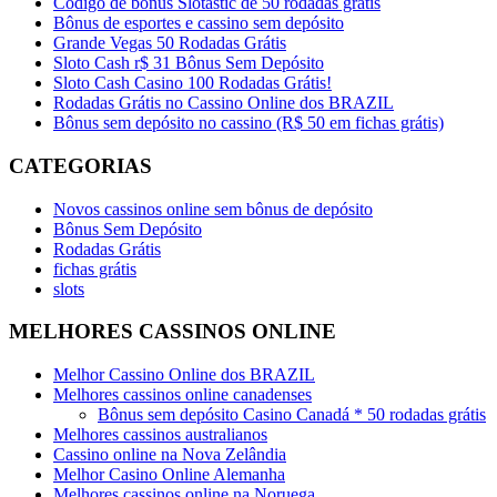
Código de bônus Slotastic de 50 rodadas grátis
Bônus de esportes e cassino sem depósito
Grande Vegas 50 Rodadas Grátis
Sloto Cash r$ 31 Bônus Sem Depósito
Sloto Cash Casino 100 Rodadas Grátis!
Rodadas Grátis no Cassino Online dos BRAZIL
Bônus sem depósito no cassino (R$ 50 em fichas grátis)
CATEGORIAS
Novos cassinos online sem bônus de depósito
Bônus Sem Depósito
Rodadas Grátis
fichas grátis
slots
MELHORES CASSINOS ONLINE
Melhor Cassino Online dos BRAZIL
Melhores cassinos online canadenses
Bônus sem depósito Casino Canadá * 50 rodadas grátis
Melhores cassinos australianos
Cassino online na Nova Zelândia
Melhor Casino Online Alemanha
Melhores cassinos online na Noruega