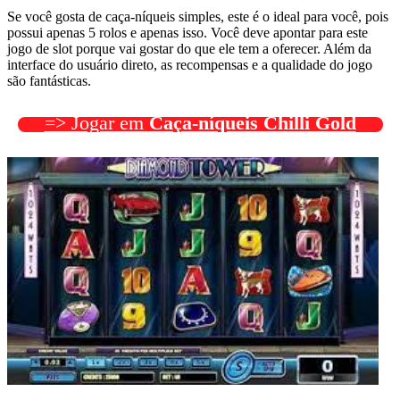
Se você gosta de caça-níqueis simples, este é o ideal para você, pois
possui apenas 5 rolos e apenas isso. Você deve apontar para este
jogo de slot porque vai gostar do que ele tem a oferecer. Além da
interface do usuário direto, as recompensas e a qualidade do jogo
são fantásticas.
=> Jogar em
Caça-níqueis Chilli Gold