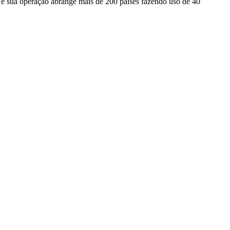
, e sua operação abrange mais de 200 países fazendo uso de 40