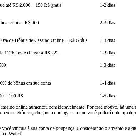
ue até R$ 2.000 + 150 R$ grátis
1-2 dias
 boas-vindas R$ 900
2-3 dias
00% de Bônus de Cassino Online + R$ Grátis
1-3 dias
de 111% pode chegar a R$ 222
1-3 dias
500
1-3 dias
0% de bônus em sua conta
1-4 dias
00 + 100 R$
1-5 dias
cassino online aumentou consideravelmente. Por esse motivo, há uma 
o dinheiro eletrônico, chegam a um lugar em que você poderá obter qualq
e você vincula à sua conta de poupança. Considerando o advento e a di
no e-Wallet