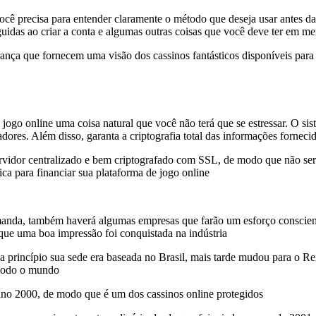
você precisa para entender claramente o método que deseja usar antes d
uidas ao criar a conta e algumas outras coisas que você deve ter em me
rança que fornecem uma visão dos cassinos fantásticos disponíveis pa
o jogo online uma coisa natural que você não terá que se estressar. O s
ores. Além disso, garanta a criptografia total das informações fornecid
idor centralizado e bem criptografado com SSL, de modo que não será 
ica para financiar sua plataforma de jogo online
anda, também haverá algumas empresas que farão um esforço conscient
 que uma boa impressão foi conquistada na indústria
 a princípio sua sede era baseada no Brasil, mais tarde mudou para o Re
 todo o mundo
o ano 2000, de modo que é um dos cassinos online protegidos