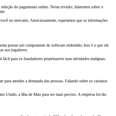
a seleção do pagamento online. Nesta revisão, falaremos sobre o
nte
ra você no mercado. Atenciosamente, esperamos que as informações
istema possui um componente de software embutido; Isso é o que ele
as aos jogadores.
fácil para os fraudadores perpetuarem suas atividades malignas.
e para atender a demanda das pessoas. Falando sobre os cassinos
ino Unido, a Ilha de Man para ser mais preciso. A empresa foi tão