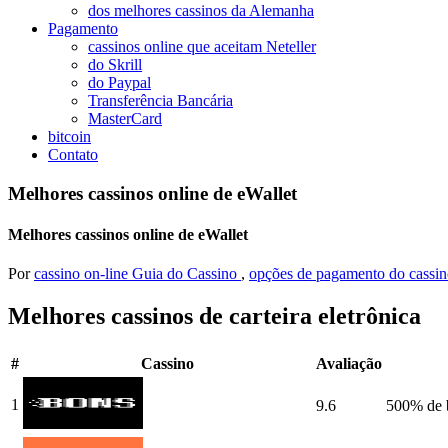
dos melhores cassinos da Alemanha
Pagamento
cassinos online que aceitam Neteller
do Skrill
do Paypal
Transferência Bancária
MasterCard
bitcoin
Contato
Melhores cassinos online de eWallet
Melhores cassinos online de eWallet
Por
cassino on-line
Guia do Cassino
,
opções de pagamento do cassi
Melhores cassinos de carteira eletrônica
#
Cassino
Avaliação
1
9.6
500% de b