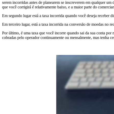
serem incorridas antes de planearem se inscreverem em qualquer um d
que você corrigirá é relativamente baixo, e a maior parte do comerci
Em segundo lugar está a taxa incorrida quando você deseja receber di
Em terceiro lugar, está a taxa incorrida na conversão de moedas no 
Por último, é uma taxa que você incorre quando sai da sua conta por 
cobradas pelo operador continuamente ou mensalmente, mas tenha cert