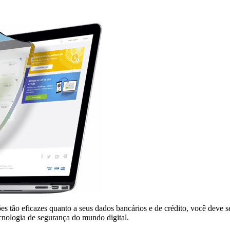
 tão eficazes quanto a seus dados bancários e de crédito, você deve s
ecnologia de segurança do mundo digital.