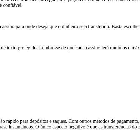
 confiável.
cassino para onde deseja que o dinheiro seja transferido. Basta escolhe
po de texto protegido. Lembre-se de que cada cassino terá mínimos e má
ção rápido para depósitos e saques. Com outros métodos de pagamento, 
ase instantâneos. O único aspecto negativo é que as transferências do 