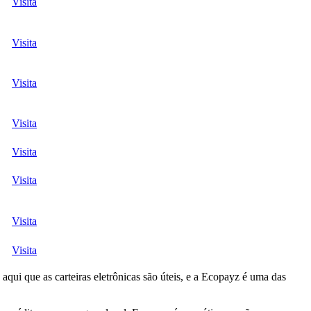
Visita
Visita
Visita
Visita
Visita
Visita
Visita
Visita
aqui que as carteiras eletrônicas são úteis, e a Ecopayz é uma das