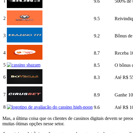
1
9.6
500% de b
2
9.5
Reivindiq
3
9.2
Bônus de
4
8.7
Receba 1
5
8.5
O bônus 
6
8.3
Até R$ 5
7
8.9
Ganhe 10
8
9.6
Até R$ 1
Mas, a última coisa que os clientes de cassinos digitais devem se preo
muitas ótimas opções nesse setor.