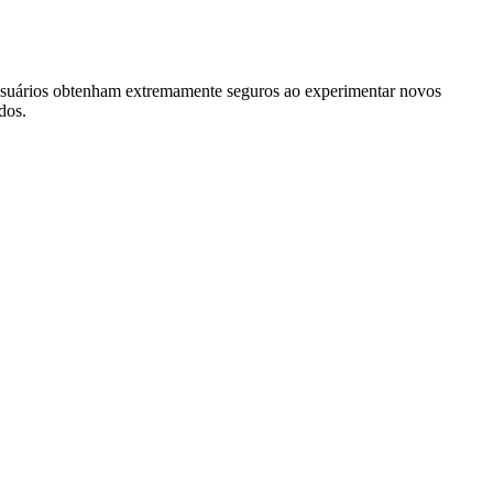
s usuários obtenham extremamente seguros ao experimentar novos
dos.