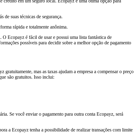
 de crédito em um seguro local. Ecopayz é uma ótima opção para
s de suas técnicas de segurança.
e forma rápida e totalmente anônima.
 Ecopayz é fácil de usar e possui uma lista fantástica de
formações possíveis para decidir sobre a melhor opção de pagamento
yz gratuitamente, mas as taxas ajudam a empresa a compensar o preço
e são gratuitos. Isso inclui:
ária. Se você enviar o pagamento para outra conta Ecopayz, será
ora a Ecopayz tenha a possibilidade de realizar transações com limite