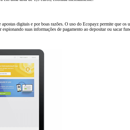
de apostas digitais e por boas razões. O uso do Ecopayz permite que o
r espionando suas informações de pagamento ao depositar ou sacar fun