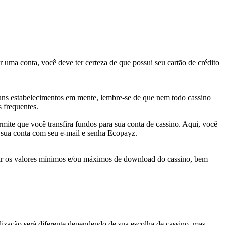
uma conta, você deve ter certeza de que possui seu cartão de crédito
ns estabelecimentos em mente, lembre-se de que nem todo cassino
s frequentes.
mite que você transfira fundos para sua conta de cassino. Aqui, você
a sua conta com seu e-mail e senha Ecopayz.
rir os valores mínimos e/ou máximos de download do cassino, bem
calização será diferente dependendo de sua escolha de cassino, mas