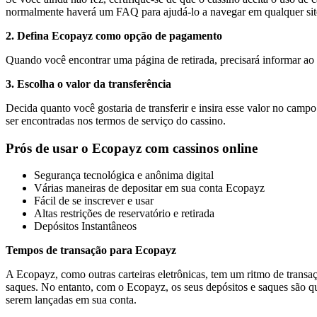
normalmente haverá um FAQ para ajudá-lo a navegar em qualquer site
2. Defina Ecopayz como opção de pagamento
Quando você encontrar uma página de retirada, precisará informar ao 
3. Escolha o valor da transferência
Decida quanto você gostaria de transferir e insira esse valor no cam
ser encontradas nos termos de serviço do cassino.
Prós de usar o Ecopayz com cassinos online
Segurança tecnológica e anônima digital
Várias maneiras de depositar em sua conta Ecopayz
Fácil de se inscrever e usar
Altas restrições de reservatório e retirada
Depósitos Instantâneos
Tempos de transação para Ecopayz
A Ecopayz, como outras carteiras eletrônicas, tem um ritmo de transa
saques. No entanto, com o Ecopayz, os seus depósitos e saques são qu
serem lançadas em sua conta.