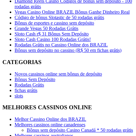
Diamond Reels Casino Códigos de bônus sem depósito - 100
rodadas grátis
Vegas Casino Online BRAZIL Bônus Ganhe Dinheiro Real
Código de bônus Slotastic de 50 rodadas grátis
Bônus de esportes e cassino sem depósito
Grande Vegas 50 Rodadas Grátis
Sloto Cash r$ 31 Bônus Sem Depósito
Sloto Cash Casino 100 Rodadas Grátis!
Rodadas Grátis no Cassino Online dos BRAZIL
Bônus sem depósito no cassino (R$ 50 em fichas grátis)
CATEGORIAS
Novos cassinos online sem bônus de depósito
Bônus Sem Depósito
Rodadas Grátis
fichas grátis
slots
MELHORES CASSINOS ONLINE
Melhor Cassino Online dos BRAZIL
Melhores cassinos online canadenses
Bônus sem depósito Casino Canadá * 50 rodadas grátis
Melhores cassinos australianos