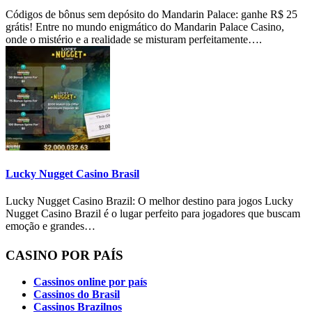
Códigos de bônus sem depósito do Mandarin Palace: ganhe R$ 25
grátis! Entre no mundo enigmático do Mandarin Palace Casino,
onde o mistério e a realidade se misturam perfeitamente….
Lucky Nugget Casino Brasil
Lucky Nugget Casino Brazil: O melhor destino para jogos Lucky
Nugget Casino Brazil é o lugar perfeito para jogadores que buscam
emoção e grandes…
CASINO POR PAÍS
Cassinos online por país
Cassinos do Brasil
Cassinos Brazilnos