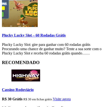
Plucky Lucky Slot – 60 Rodadas Grátis
Plucky Lucky Slot: gire para ganhar com 60 rodadas grátis
Procurando uma chance de ganhar muito? Tente a sua sorte com o
Plucky Lucky Slot e receba 60 rodadas grátis quando……
RECOMENDADO
Cassino Rodoviário
R$ 30 Grátis
Visite agora
R$ 30 em fichas grátis