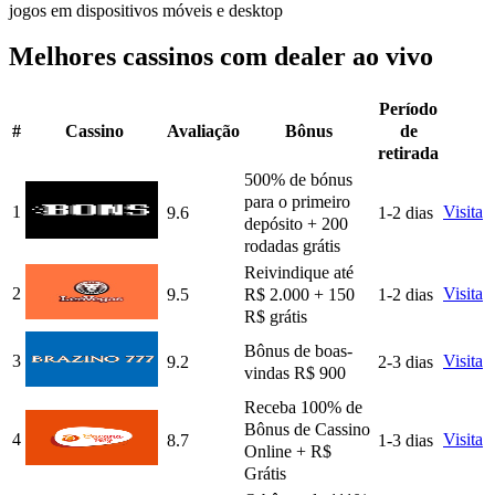
jogos em dispositivos móveis e desktop
Melhores cassinos com dealer ao vivo
Período
de
#
Cassino
Avaliação
Bônus
retirada
500% de bónus
para o primeiro
1
Visita
9.6
1-2 dias
depósito + 200
rodadas grátis
Reivindique até
2
Visita
R$ 2.000 + 150
9.5
1-2 dias
R$ grátis
Bônus de boas-
3
Visita
9.2
2-3 dias
vindas R$ 900
Receba 100% de
Bônus de Cassino
4
Visita
8.7
1-3 dias
Online + R$
Grátis