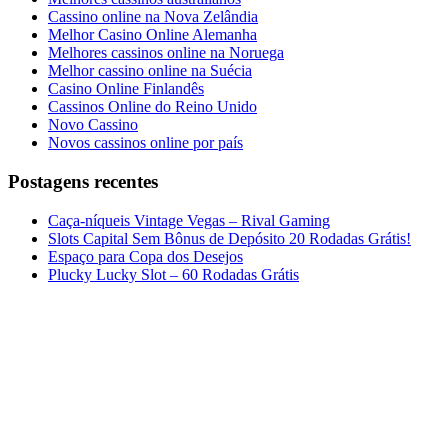
Cassino online na Nova Zelândia
Melhor Casino Online Alemanha
Melhores cassinos online na Noruega
Melhor cassino online na Suécia
Casino Online Finlandês
Cassinos Online do Reino Unido
Novo Cassino
Novos cassinos online por país
Postagens recentes
Caça-níqueis Vintage Vegas – Rival Gaming
Slots Capital Sem Bônus de Depósito 20 Rodadas Grátis!
Espaço para Copa dos Desejos
Plucky Lucky Slot – 60 Rodadas Grátis