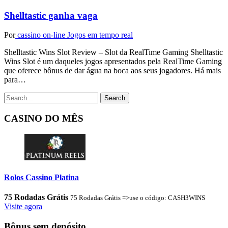
Shelltastic ganha vaga
Por
cassino on-line
Jogos em tempo real
Shelltastic Wins Slot Review – Slot da RealTime Gaming Shelltastic
Wins Slot é um daqueles jogos apresentados pela RealTime Gaming
que oferece bônus de dar água na boca aos seus jogadores. Há mais
para…
CASINO DO MÊS
Rolos Cassino Platina
75 Rodadas Grátis
75 Rodadas Grátis =>use o código: CASH3WINS
Visite agora
Bônus sem depósito