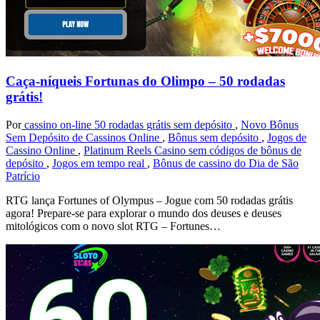
Caça-níqueis Fortunas do Olimpo – 50 rodadas
grátis!
Por
cassino on-line
50 rodadas grátis sem depósito
,
Novo Bônus
Sem Depósito de Cassinos Online
,
Bônus sem depósito
,
Jogos de
Cassino Online
,
Platinum Reels Casino sem códigos de bônus de
depósito
,
Jogos em tempo real
,
Bônus de cassino do Dia de São
Patrício
RTG lança Fortunes of Olympus – Jogue com 50 rodadas grátis
agora! Prepare-se para explorar o mundo dos deuses e deuses
mitológicos com o novo slot RTG – Fortunes…