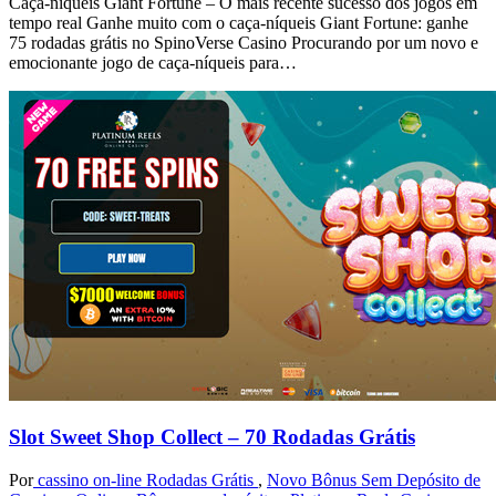
Caça-níqueis Giant Fortune – O mais recente sucesso dos jogos em
tempo real Ganhe muito com o caça-níqueis Giant Fortune: ganhe
75 rodadas grátis no SpinoVerse Casino Procurando por um novo e
emocionante jogo de caça-níqueis para…
Slot Sweet Shop Collect – 70 Rodadas Grátis
Por
cassino on-line
Rodadas Grátis
,
Novo Bônus Sem Depósito de