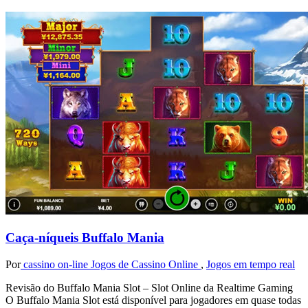
Caça-níqueis Buffalo Mania
Por
cassino on-line
Jogos de Cassino Online
,
Jogos em tempo real
Revisão do Buffalo Mania Slot – Slot Online da Realtime Gaming
O Buffalo Mania Slot está disponível para jogadores em quase todas