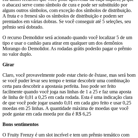
o abacaxi serve como símbolo de cura e pode ser substituído por
alguns outros símbolos, com exceção dos símbolos de distribuição.
A fruta e o frenesi são os símbolos de distribuição e podem ser
premiados em várias dobras. Se você conseguir até 5 seleções, seu
prêmio será dobrado.
O recurso Demolidor será acionado quando você localizar 5 de um
tipo e usar o canhão para atirar em qualquer um dos demônios
Morango do Demolidor. As rodadas grátis poderão pagar o prêmio
no valor duplo.
Girar
Claro, você provavelmente pode estar cheio de êxtase, mas será bom
se você puder levar seu tempo e tentar descobrir uma combinação
certa para descobrir a apostasia perfeita. Isso pode ser feito
facilmente quando você joga nas linhas de 1 a 25 e faz uma aposta
de linha de 0,01 a 0,25 em cada rodada. Esta é uma indicação clara
de que você pode jogar usando 0,01 em cada giro feito e usar 0,25
moedas em 25 linhas. A quantidade máxima de moedas que você
pode gastar em cada moeda por dia é R$ 6,25
Bons sentimentos
O Fruity Frenzy é um slot incrível e tem um prêmio temático com