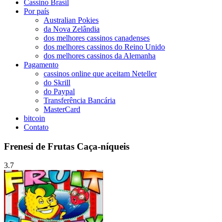
Cassino Brasil
Por país
Australian Pokies
da Nova Zelândia
dos melhores cassinos canadenses
dos melhores cassinos do Reino Unido
dos melhores cassinos da Alemanha
Pagamento
cassinos online que aceitam Neteller
do Skrill
do Paypal
Transferência Bancária
MasterCard
bitcoin
Contato
Frenesi de Frutas Caça-níqueis
3.7