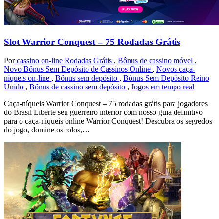
Slot Warrior Conquest – 75 Rodadas Grátis
Por
cassino on-line
Rodadas Grátis
,
Bônus de cassino móvel
,
Novo Bônus Sem Depósito de Cassinos Online
,
Novos caça-
níqueis on-line
,
Bônus sem depósito
,
Bônus Sem Depósito Reino
Unido
,
Bônus de cassino sem depósito
,
Jogos em tempo real
Caça-níqueis Warrior Conquest – 75 rodadas grátis para jogadores
do Brasil Liberte seu guerreiro interior com nosso guia definitivo
para o caça-níqueis online Warrior Conquest! Descubra os segredos
do jogo, domine os rolos,…