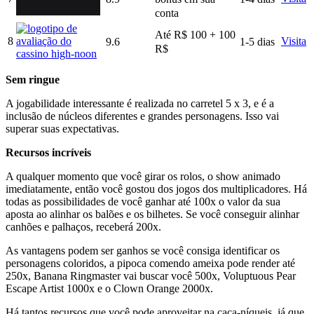
conta
Até R$ 100 + 100
8
Visita
9.6
1-5 dias
R$
Sem ringue
A jogabilidade interessante é realizada no carretel 5 x 3, e é a
inclusão de núcleos diferentes e grandes personagens. Isso vai
superar suas expectativas.
Recursos incríveis
A qualquer momento que você girar os rolos, o show animado
imediatamente, então você gostou dos jogos dos multiplicadores. Há
todas as possibilidades de você ganhar até 100x o valor da sua
aposta ao alinhar os balões e os bilhetes. Se você conseguir alinhar
canhões e palhaços, receberá 200x.
As vantagens podem ser ganhos se você consiga identificar os
personagens coloridos, a pipoca comendo ameixa pode render até
250x, Banana Ringmaster vai buscar você 500x, Voluptuous Pear
Escape Artist 1000x e o Clown Orange 2000x.
Há tantos recursos que você pode aproveitar na caça-níqueis, já que