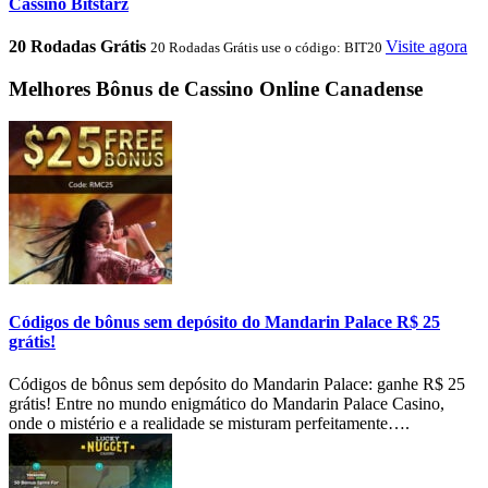
Cassino Bitstarz
20 Rodadas Grátis
Visite agora
20 Rodadas Grátis use o código: BIT20
Melhores Bônus de Cassino Online Canadense
Códigos de bônus sem depósito do Mandarin Palace R$ 25
grátis!
Códigos de bônus sem depósito do Mandarin Palace: ganhe R$ 25
grátis! Entre no mundo enigmático do Mandarin Palace Casino,
onde o mistério e a realidade se misturam perfeitamente….