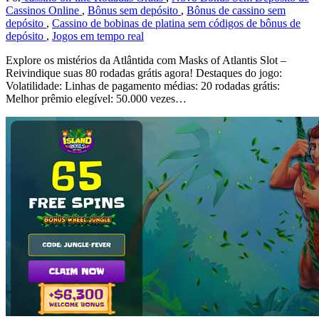
Cassinos Online
,
Bônus sem depósito
,
Bônus de cassino sem
depósito
,
Cassino de bobinas de platina sem códigos de bônus de
depósito
,
Jogos em tempo real
Explore os mistérios da Atlântida com Masks of Atlantis Slot –
Reivindique suas 80 rodadas grátis agora! Destaques do jogo:
Volatilidade: Linhas de pagamento médias: 20 rodadas grátis:
Melhor prêmio elegível: 50.000 vezes…