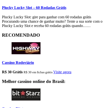
Plucky Lucky Slot – 60 Rodadas Grátis
Plucky Lucky Slot: gire para ganhar com 60 rodadas grátis
Procurando uma chance de ganhar muito? Tente a sua sorte com o
Plucky Lucky Slot e receba 60 rodadas grátis quando……
RECOMENDADO
Cassino Rodoviário
R$ 30 Grátis
Visite agora
R$ 30 em fichas grátis
Melhor cassino online do Brasil: