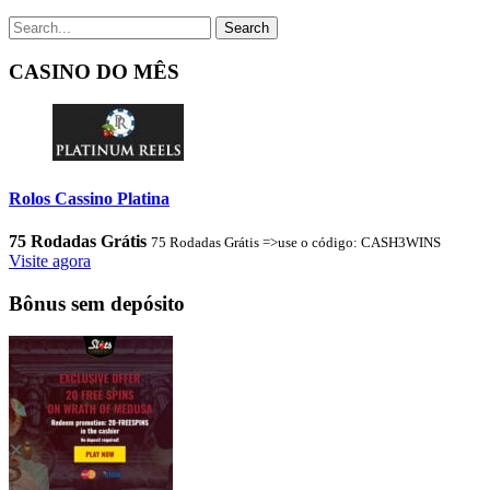
CASINO DO MÊS
Rolos Cassino Platina
75 Rodadas Grátis
75 Rodadas Grátis =>use o código: CASH3WINS
Visite agora
Bônus sem depósito