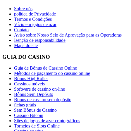
Sobre nós
política de Privacidade
Termos e Condições
Vício em jogos de azar
Contato
Aviso sobre Nosso Selo de Aprovação para as Operadoras
Isenção de responsabilidade
Mapa do site
GUIA DO CASINO
Guia de Bônus de Cassino Online
Métodos de pagamento do cassino online
Bônus HighRoller
Cassinos móveis
Software de cassino on-line
Bônus Sem Depósito
Bônus de cassino sem depósito
fichas grátis
Sem Bônus de Cassino
Cassino Bitcoin
Sites de jogos de azar criptográficos
Torneios de Slots Online