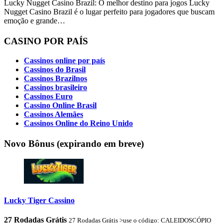
Lucky Nugget Casino Brazil: O melhor destino para jogos Lucky
Nugget Casino Brazil é o lugar perfeito para jogadores que buscam
emoção e grande…
CASINO POR PAÍS
Cassinos online por país
Cassinos do Brasil
Cassinos Brazilnos
Cassinos brasileiro
Cassinos Euro
Cassino Online Brasil
Cassinos Alemães
Cassinos Online do Reino Unido
Novo Bônus (expirando em breve)
Lucky Tiger Cassino
27 Rodadas Grátis
27 Rodadas Grátis >use o código: CALEIDOSCÓPIO