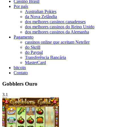
Cassino Brasil
Por país
Australian Pokies
da Nova Zelândia
dos melhores cassinos canadenses
dos melhores cassinos do Reino Unido
dos melhores cassinos da Alemanha
Pagamento
cassinos online que aceitam Neteller
do Skrill
do Paypal
Transferência Bancária
MasterCard
bitcoin
Contato
Gobblers Ouro
3.1