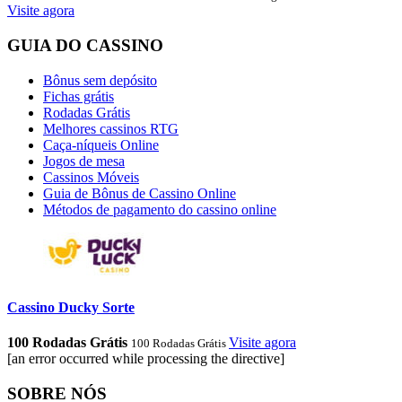
Visite agora
GUIA DO CASSINO
Bônus sem depósito
Fichas grátis
Rodadas Grátis
Melhores cassinos RTG
Caça-níqueis Online
Jogos de mesa
Cassinos Móveis
Guia de Bônus de Cassino Online
Métodos de pagamento do cassino online
Cassino Ducky Sorte
100 Rodadas Grátis
Visite agora
100 Rodadas Grátis
[an error occurred while processing the directive]
SOBRE NÓS