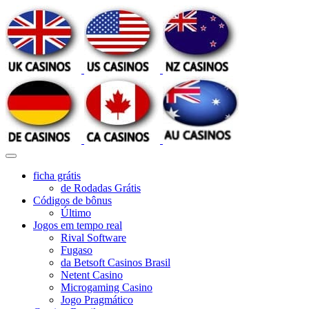
ficha grátis
de Rodadas Grátis
Códigos de bônus
Último
Jogos em tempo real
Rival Software
Fugaso
da Betsoft Casinos Brasil
Netent Casino
Microgaming Casino
Jogo Pragmático