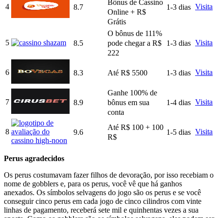
Bônus de Cassino
4
Visita
8.7
1-3 dias
Online + R$
Grátis
O bônus de 111%
5
Visita
pode chegar a R$
8.5
1-3 dias
222
6
Visita
8.3
Até R$ 5500
1-3 dias
Ganhe 100% de
7
Visita
bônus em sua
8.9
1-4 dias
conta
Até R$ 100 + 100
8
Visita
9.6
1-5 dias
R$
Perus agradecidos
Os perus costumavam fazer filhos de devoração, por isso recebiam o
nome de gobblers e, para os perus, você vê que há ganhos
anexados. Os símbolos selvagens do jogo são os perus e se você
conseguir cinco perus em cada jogo de cinco cilindros com vinte
linhas de pagamento, receberá sete mil e quinhentas vezes a sua