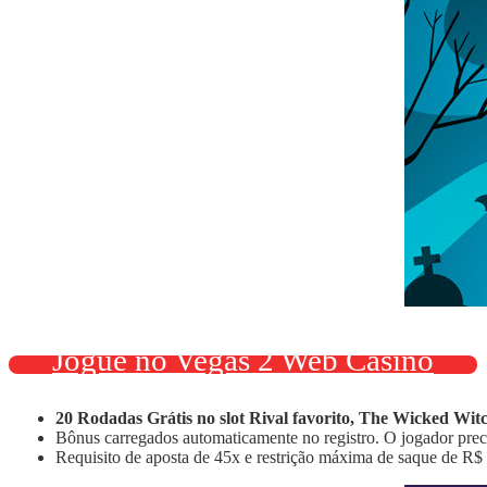
Jogue no Vegas 2 Web Casino
20 Rodadas Grátis no slot Rival favorito, The Wicked Wit
Bônus carregados automaticamente no registro. O jogador prec
Requisito de aposta de 45x e restrição máxima de saque de R$