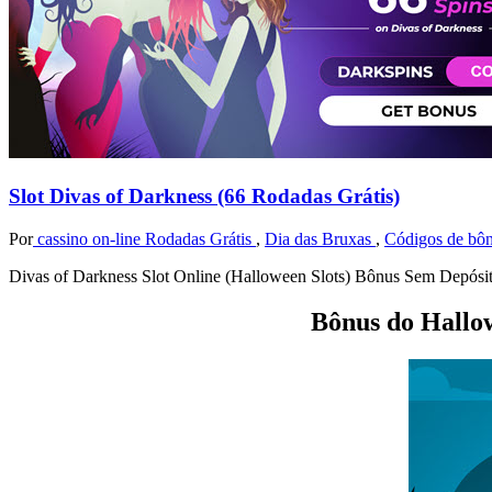
Slot Divas of Darkness (66 Rodadas Grátis)
Por
cassino on-line
Rodadas Grátis
,
Dia das Bruxas
,
Códigos de bô
Divas of Darkness Slot Online (Halloween Slots) Bônus Sem Depósito
Bônus do Hallow