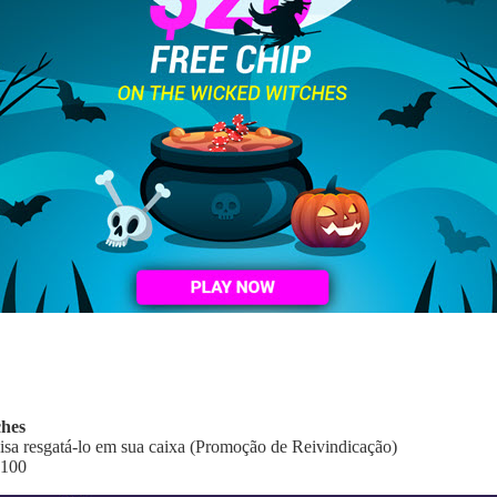
ches
isa resgatá-lo em sua caixa (Promoção de Reivindicação)
 100