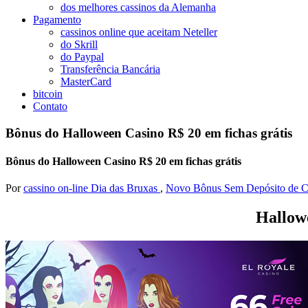
dos melhores cassinos da Alemanha
Pagamento
cassinos online que aceitam Neteller
do Skrill
do Paypal
Transferência Bancária
MasterCard
bitcoin
Contato
Bônus do Halloween Casino R$ 20 em fichas grátis
Bônus do Halloween Casino R$ 20 em fichas grátis
Por
cassino on-line
Dia das Bruxas
,
Novo Bônus Sem Depósito de C
Hallowe