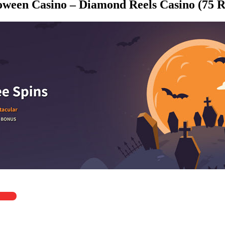
oween Casino – Diamond Reels Casino (75 R