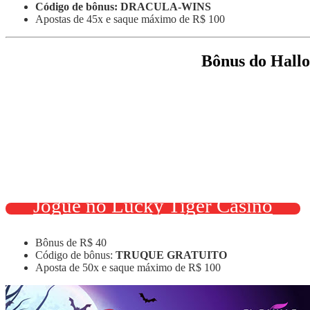
Código de bônus: DRACULA-WINS
Apostas de 45x e saque máximo de R$ 100
Bônus do Hallo
Jogue no Lucky Tiger Casino
Bônus de R$ 40
Código de bônus:
TRUQUE GRATUITO
Aposta de 50x e saque máximo de R$ 100