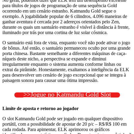
No geral, podemos dizer que ELK tem um desempenho excelente
para títulos de jogos de programação de uma sequência Gold
ocorrendo em um cenário estranho. Katmandu Gold segue o
exemplo. A jogabilidade popular de 6 cilindros, 4.096 maneiras de
ganhar aventura é cercada por 2 adereços orientados pelo Zen,
durante os quais um santuário estranho é visível à distância à frente,
iluminado por trás por uma cortina de luz solar cósmica.
O santuário está fora de vista, enquanto você não pode ativar o jogo
de bônus. Até então, o santuário permaneceu oculto por uma grande
porta chinesa. Bastante semelhante a diferentes máquinas de caça-
níqueis deste nicho, a perspectiva se expande e diminui
irregularmente enquanto o sistema aumenta conforme linhas ou
extrai da pirâmide. Honestamente, exaltamos a inteligência da ELK
para desenvolver um cenário de jogo excepcional que se integra à
paisagem sonora para causar uma ótima impressão.
>>Jogue no Katmandu Gold Slot
Limite de aposta e retorno ao jogador
O slot Katmandu Gold pode ser jogado em qualquer dispositivo
portátil, com a possibilidade de apostar de 20 p/c – R$/R$ 100 em
cada rodada. Para apimentar, ELK aprimorou os gráficos