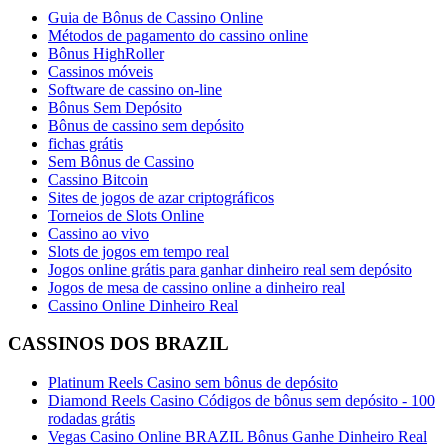
Guia de Bônus de Cassino Online
Métodos de pagamento do cassino online
Bônus HighRoller
Cassinos móveis
Software de cassino on-line
Bônus Sem Depósito
Bônus de cassino sem depósito
fichas grátis
Sem Bônus de Cassino
Cassino Bitcoin
Sites de jogos de azar criptográficos
Torneios de Slots Online
Cassino ao vivo
Slots de jogos em tempo real
Jogos online grátis para ganhar dinheiro real sem depósito
Jogos de mesa de cassino online a dinheiro real
Cassino Online Dinheiro Real
CASSINOS DOS BRAZIL
Platinum Reels Casino sem bônus de depósito
Diamond Reels Casino Códigos de bônus sem depósito - 100
rodadas grátis
Vegas Casino Online BRAZIL Bônus Ganhe Dinheiro Real