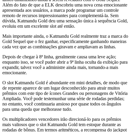
Além do fato de que a ELK descobriu uma nova cena emocionante
apresentada aos usuários, a marca pode programar um controle
remoto de recursos impressionantes para complementá-la. Sem
dúvida, Katmandu Gold deu uma sensação única à sequência Gold,
evoluiu em um excelente slot até então.
Mais importante ainda, o Katmandu Gold realmente traz a marca do
Gold Sequel que o fez ganhar, especificamente ganhando maneiras
cada vez que as combinações giravam e ampliavam as linhas.
Depois de chegar à 8ª linha, geralmente causa uma leve ação;
enquanto isso, se você puder abrir a 9ª linha oculta da exibição para
expandir, talvez você a administre ainda mais, tornando-a mais
emocionante.
O slot Katmandu Gold é abundante em mini detalhes, de modo que
de repente aparece de um lugar desconhecido para atrair muitos
prêmios com este tipo de ícones Grandes ou personagens de Vitória
Ampliada. Você pode testemunhar uma série de rodadas perdidas;
no entanto, você continuaria ansioso por quase todos os ângulos
para uma queda que melhorasse tudo.
Os multiplicadores vencedores irão direcioná-lo para os prêmios
mais valiosos que o slot Katmandu Gold tem estoque durante as
rodadas de bônus. Em termos aritméticos, a recompensa do jackpot