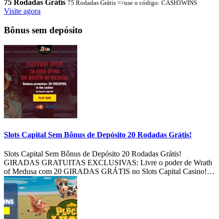
75 Rodadas Grátis
75 Rodadas Grátis =>use o código: CASH3WINS
Visite agora
Bônus sem depósito
Slots Capital Sem Bônus de Depósito 20 Rodadas Grátis!
Slots Capital Sem Bônus de Depósito 20 Rodadas Grátis!
GIRADAS GRATUITAS EXCLUSIVAS: Livre o poder de Wrath
of Medusa com 20 GIRADAS GRÁTIS no Slots Capital Casino!…