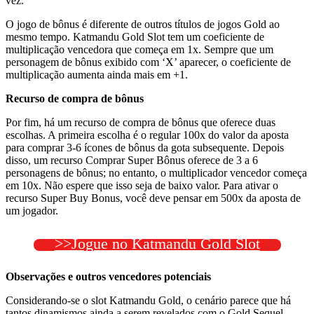
vez.
O jogo de bônus é diferente de outros títulos de jogos Gold ao
mesmo tempo. Katmandu Gold Slot tem um coeficiente de
multiplicação vencedora que começa em 1x. Sempre que um
personagem de bônus exibido com ‘X’ aparecer, o coeficiente de
multiplicação aumenta ainda mais em +1.
Recurso de compra de bônus
Por fim, há um recurso de compra de bônus que oferece duas
escolhas. A primeira escolha é o regular 100x do valor da aposta
para comprar 3-6 ícones de bônus da gota subsequente. Depois
disso, um recurso Comprar Super Bônus oferece de 3 a 6
personagens de bônus; no entanto, o multiplicador vencedor começa
em 10x. Não espere que isso seja de baixo valor. Para ativar o
recurso Super Buy Bonus, você deve pensar em 500x da aposta de
um jogador.
>>Jogue no Katmandu Gold Slot
Observações e outros vencedores potenciais
Considerando-se o slot Katmandu Gold, o cenário parece que há
tantos dinamismos ainda a serem revelados com o Gold Sequel.