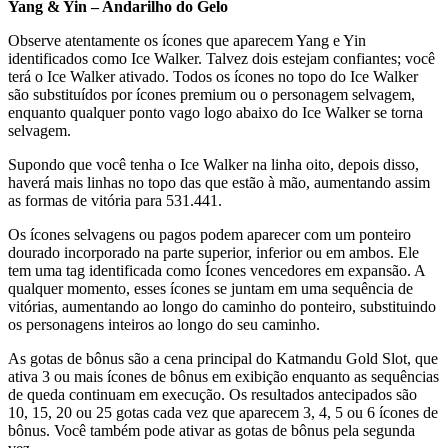
Yang & Yin – Andarilho do Gelo
Observe atentamente os ícones que aparecem Yang e Yin
identificados como Ice Walker. Talvez dois estejam confiantes; você
terá o Ice Walker ativado. Todos os ícones no topo do Ice Walker
são substituídos por ícones premium ou o personagem selvagem,
enquanto qualquer ponto vago logo abaixo do Ice Walker se torna
selvagem.
Supondo que você tenha o Ice Walker na linha oito, depois disso,
haverá mais linhas no topo das que estão à mão, aumentando assim
as formas de vitória para 531.441.
Os ícones selvagens ou pagos podem aparecer com um ponteiro
dourado incorporado na parte superior, inferior ou em ambos. Ele
tem uma tag identificada como Ícones vencedores em expansão. A
qualquer momento, esses ícones se juntam em uma sequência de
vitórias, aumentando ao longo do caminho do ponteiro, substituindo
os personagens inteiros ao longo do seu caminho.
As gotas de bônus são a cena principal do Katmandu Gold Slot, que
ativa 3 ou mais ícones de bônus em exibição enquanto as sequências
de queda continuam em execução. Os resultados antecipados são
10, 15, 20 ou 25 gotas cada vez que aparecem 3, 4, 5 ou 6 ícones de
bônus. Você também pode ativar as gotas de bônus pela segunda