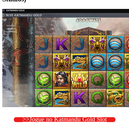
>>Jogue no Katmandu Gold Slot