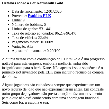
Detalhes sobre o slot Katmandu Gold
Data de lançamento: 12/01/2020
Provedor:
Estúdios ELK
Linha: 9
Número de bobinas: 6
Linhas de ganho: 531.441
Taxa de retorno ao jogador: 96,2%-96,4%
Taxa de vitórias: 22,4%
Pagamento maior: 10.000x
Variação: Alta
Aposta mínima/maior: 0,20/100
A quinta versão com a continuação de ELK’s Gold é um progresso
notável para esta empresa, embora a melhoria tenha sido
insignificante para o herói Kane. Não apenas isso, a sequência é o
primeiro slot inventado pela ELK para incluir o recurso de compra
de bônus.
Alguns jogadores são cuidadosos sempre que experimentam um
novo recurso de jogo que não experimentaram antes. Em contraste,
outro grupo de jogadores não presta atenção e faz um movimento
para o que não está conhecendo com uma abordagem irracional.
Seja como for, a escolha é sua.