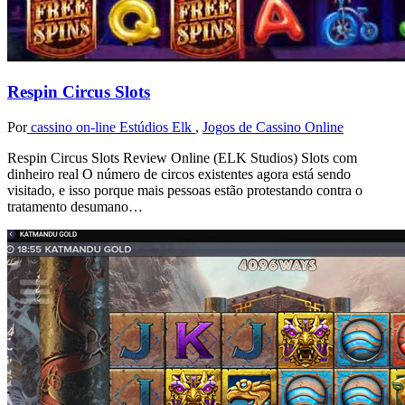
Respin Circus Slots
Por
cassino on-line
Estúdios Elk
,
Jogos de Cassino Online
Respin Circus Slots Review Online (ELK Studios) Slots com
dinheiro real O número de circos existentes agora está sendo
visitado, e isso porque mais pessoas estão protestando contra o
tratamento desumano…