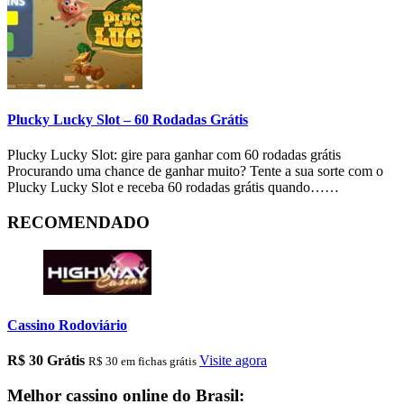
Plucky Lucky Slot – 60 Rodadas Grátis
Plucky Lucky Slot: gire para ganhar com 60 rodadas grátis
Procurando uma chance de ganhar muito? Tente a sua sorte com o
Plucky Lucky Slot e receba 60 rodadas grátis quando……
RECOMENDADO
Cassino Rodoviário
R$ 30 Grátis
Visite agora
R$ 30 em fichas grátis
Melhor cassino online do Brasil: