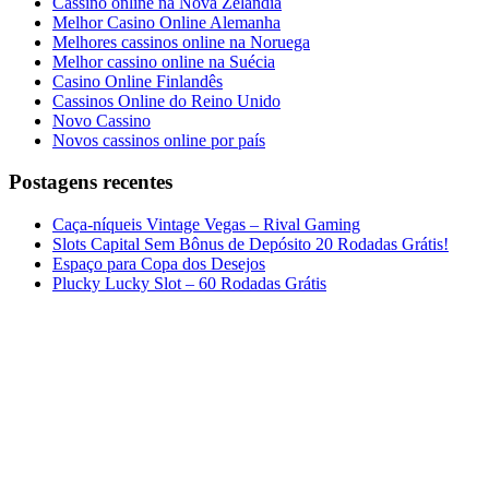
Cassino online na Nova Zelândia
Melhor Casino Online Alemanha
Melhores cassinos online na Noruega
Melhor cassino online na Suécia
Casino Online Finlandês
Cassinos Online do Reino Unido
Novo Cassino
Novos cassinos online por país
Postagens recentes
Caça-níqueis Vintage Vegas – Rival Gaming
Slots Capital Sem Bônus de Depósito 20 Rodadas Grátis!
Espaço para Copa dos Desejos
Plucky Lucky Slot – 60 Rodadas Grátis