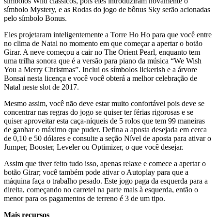
símbolos Wild clássicos, pois eles introduziram novamente o
símbolo Mystery, e as Rodas do jogo de bônus Sky serão acionadas
pelo símbolo Bonus.
Eles projetaram inteligentemente a Torre Ho Ho para que você entre
no clima de Natal no momento em que começar a apertar o botão
Girar. A neve começou a cair no The Orient Pearl, enquanto tem
uma trilha sonora que é a versão para piano da música “We Wish
You a Merry Christmas”. Inclui os símbolos lickerish e a árvore
Bonsai nesta licença e você você obterá a melhor celebração de
Natal neste slot de 2017.
Mesmo assim, você não deve estar muito confortável pois deve se
concentrar nas regras do jogo se quiser ter férias rigorosas e se
quiser aproveitar esta caça-níqueis de 5 rolos que tem 99 maneiras
de ganhar o máximo que puder. Defina a aposta desejada em cerca
de 0,10 e 50 dólares e consulte a seção Nível de aposta para ativar o
Jumper, Booster, Leveler ou Optimizer, o que você desejar.
Assim que tiver feito tudo isso, apenas relaxe e comece a apertar o
botão Girar; você também pode ativar o Autoplay para que a
máquina faça o trabalho pesado. Este jogo paga da esquerda para a
direita, começando no carretel na parte mais à esquerda, então o
menor para os pagamentos de terreno é 3 de um tipo.
Mais recursos