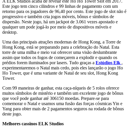
A ELK Studios acaba de revelar este Ho Ho Tower Slot em 2017.
Este jogo tem cinco cilindros e 99 linhas de pagamento com um
retorno para os jogadores de 96,40 por cento. Este jogo de slot não é
progressivo e também cria jogos móveis, bônus e símbolos de
dispersão. Neste jogo, há um jackpot de 3.061 vezes apostado e
qualquer um pode jogá-lo por meio de dispositivos móveis e
desktop.
Uma das principais atrações modernas de Hong Kong, a Torre de
Hong Kong, está se preparando para a celebração do Natal. Esta
torre de uma milha e meio vai oferecer uma visão deslumbrante
assim que todos os fogos de começarem a explodir e quando os
prédios forem iluminados por lasers. Tudo graças a
Estúdios Elk
,
experimentaremos o Natal mais cedo, pois eles lançarão o jogo Ho
Ho Tower, que é uma variante de Natal de seu slot, Hong Kong
Tower.
Com 99 maneiras de ganhar, esta caça-níqueis de 5 rolos oferece
muitos símbolos de mistério e também um excelente jogo de bônus
que você pode ganhar até 306150 moedas. Prepare-se para
comemorar o Natal e usamos uma fusão das forças cósmicas Yin e
Yang para obter mais de 2 pagamentos seguros na rodada de bônus
deste jogo.
Melhores cassinos ELK Studios