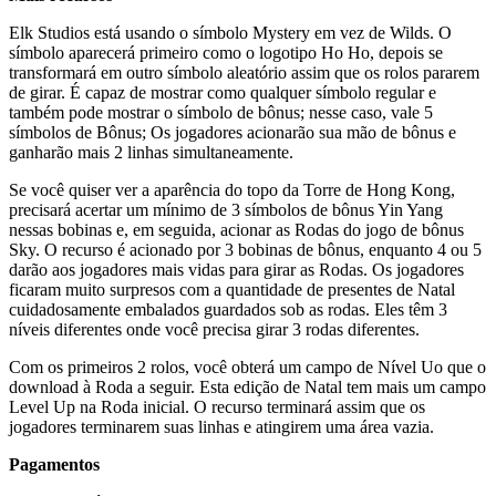
Elk Studios está usando o símbolo Mystery em vez de Wilds. O
símbolo aparecerá primeiro como o logotipo Ho Ho, depois se
transformará em outro símbolo aleatório assim que os rolos pararem
de girar. É capaz de mostrar como qualquer símbolo regular e
também pode mostrar o símbolo de bônus; nesse caso, vale 5
símbolos de Bônus; Os jogadores acionarão sua mão de bônus e
ganharão mais 2 linhas simultaneamente.
Se você quiser ver a aparência do topo da Torre de Hong Kong,
precisará acertar um mínimo de 3 símbolos de bônus Yin Yang
nessas bobinas e, em seguida, acionar as Rodas do jogo de bônus
Sky. O recurso é acionado por 3 bobinas de bônus, enquanto 4 ou 5
darão aos jogadores mais vidas para girar as Rodas. Os jogadores
ficaram muito surpresos com a quantidade de presentes de Natal
cuidadosamente embalados guardados sob as rodas. Eles têm 3
níveis diferentes onde você precisa girar 3 rodas diferentes.
Com os primeiros 2 rolos, você obterá um campo de Nível Uo que o
download à Roda a seguir. Esta edição de Natal tem mais um campo
Level Up na Roda inicial. O recurso terminará assim que os
jogadores terminarem suas linhas e atingirem uma área vazia.
Pagamentos