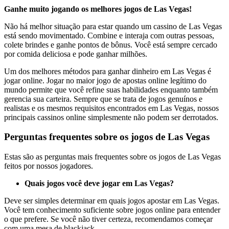
Ganhe muito jogando os melhores jogos de Las Vegas!
Não há melhor situação para estar quando um cassino de Las Vegas
está sendo movimentado. Combine e interaja com outras pessoas,
colete brindes e ganhe pontos de bônus. Você está sempre cercado
por comida deliciosa e pode ganhar milhões.
Um dos melhores métodos para ganhar dinheiro em Las Vegas é
jogar online. Jogar no maior jogo de apostas online legítimo do
mundo permite que você refine suas habilidades enquanto também
gerencia sua carteira. Sempre que se trata de jogos genuínos e
realistas e os mesmos requisitos encontrados em Las Vegas, nossos
principais cassinos online simplesmente não podem ser derrotados.
Perguntas frequentes sobre os jogos de Las Vegas
Estas são as perguntas mais frequentes sobre os jogos de Las Vegas
feitos por nossos jogadores.
Quais jogos você deve jogar em Las Vegas?
Deve ser simples determinar em quais jogos apostar em Las Vegas.
Você tem conhecimento suficiente sobre jogos online para entender
o que prefere. Se você não tiver certeza, recomendamos começar
com uma mesa de blackjack.