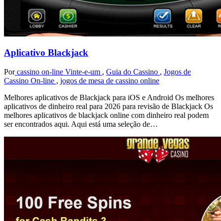
Aplicativo Blackjack
Por
cassino on-line
Vinte-e-um
,
Guia do Cassino
,
Jogos de
Cassino On-line
,
jogos de mesa de cassino online
Melhores aplicativos de Blackjack para iOS e Android Os melhores
aplicativos de dinheiro real para 2026 para revisão de Blackjack Os
melhores aplicativos de blackjack online com dinheiro real podem
ser encontrados aqui. Aqui está uma seleção de…