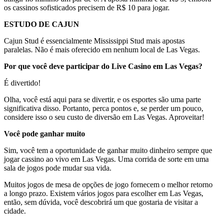
os cassinos sofisticados precisem de R$ 10 para jogar.
ESTUDO DE CAJUN
Cajun Stud é essencialmente Mississippi Stud mais apostas
paralelas. Não é mais oferecido em nenhum local de Las Vegas.
Por que você deve participar do Live Casino em Las Vegas?
É divertido!
Olha, você está aqui para se divertir, e os esportes são uma parte
significativa disso. Portanto, perca pontos e, se perder um pouco,
considere isso o seu custo de diversão em Las Vegas. Aproveitar!
Você pode ganhar muito
Sim, você tem a oportunidade de ganhar muito dinheiro sempre que
jogar cassino ao vivo em Las Vegas. Uma corrida de sorte em uma
sala de jogos pode mudar sua vida.
Muitos jogos de mesa de opções de jogo fornecem o melhor retorno
a longo prazo. Existem vários jogos para escolher em Las Vegas,
então, sem dúvida, você descobrirá um que gostaria de visitar a
cidade.