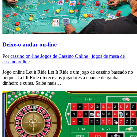
Deixe-o andar on-line
Por
cassino on-line
Jogos de Cassino Online
,
jogos de mesa de
cassino online
Jogo online Let it Ride Let It Ride é um jogo de cassino baseado no
pôquer. Let It Ride oferece aos jogadores a chance de ganhar
dinheiro e curas. Saiba mais…