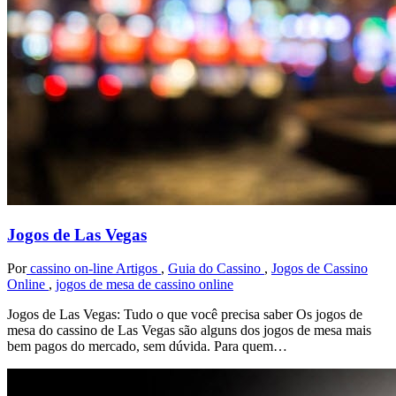
Jogos de Las Vegas
Por
cassino on-line
Artigos
,
Guia do Cassino
,
Jogos de Cassino
Online
,
jogos de mesa de cassino online
Jogos de Las Vegas: Tudo o que você precisa saber Os jogos de
mesa do cassino de Las Vegas são alguns dos jogos de mesa mais
bem pagos do mercado, sem dúvida. Para quem…