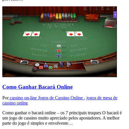
Como Ganhar Bacará Online
Por
cassino on-line
Jogos de Cassino Online
,
jogos de mesa de
cassino online
Como ganhar o bacará online – os 7 principais truques O bacará é
um jogo de cassino muito apreciado pelos apostadores. A melhor
parte do jogo é simples e envolvente…