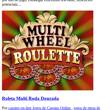
potenciais…
Roleta Multi Roda Dourada
Por
cassino on-line
Jogos de Cassino Online
,
jogos de mesa de