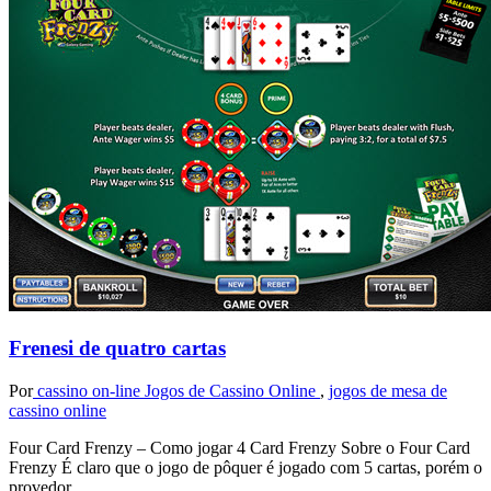
Frenesi de quatro cartas
Por
cassino on-line
Jogos de Cassino Online
,
jogos de mesa de
cassino online
Four Card Frenzy – Como jogar 4 Card Frenzy Sobre o Four Card
Frenzy É claro que o jogo de pôquer é jogado com 5 cartas, porém o
provedor…