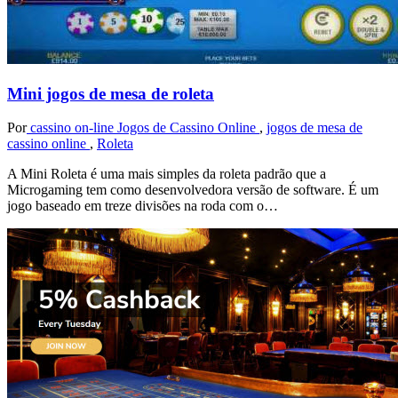
Mini jogos de mesa de roleta
Por
cassino on-line
Jogos de Cassino Online
,
jogos de mesa de
cassino online
,
Roleta
A Mini Roleta é uma mais simples da roleta padrão que a
Microgaming tem como desenvolvedora versão de software. É um
jogo baseado em treze divisões na roda com o…