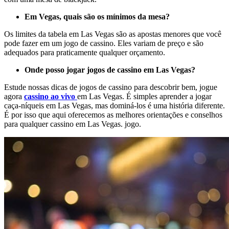
Em Vegas, quais são os mínimos da mesa?
Os limites da tabela em Las Vegas são as apostas menores que você
pode fazer em um jogo de cassino. Eles variam de preço e são
adequados para praticamente qualquer orçamento.
Onde posso jogar jogos de cassino em Las Vegas?
Estude nossas dicas de jogos de cassino para descobrir bem, jogue
agora
cassino ao vivo
em Las Vegas. É simples aprender a jogar
caça-níqueis em Las Vegas, mas dominá-los é uma história diferente.
É por isso que aqui oferecemos as melhores orientações e conselhos
para qualquer cassino em Las Vegas. jogo.