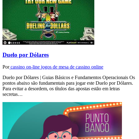
Duelo por Dólares
Por
cassino on-line
jogos de mesa de cassino online
Duelo por Dólares | Guias Básicos e Fundamentos Operacionais Os
pontos abaixo são fundamentais para jogar este Duelo por Dólares.
Para evitar a desordem, os títulos das apostas estão em letras
secretas…