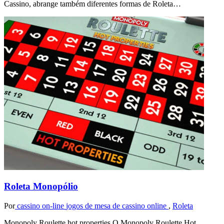
Cassino, abrange também diferentes formas de Roleta…
Roleta Monopólio
Por
cassino on-line
jogos de mesa de cassino online
,
Roleta
Monopoly Roulette hot properties O Monopoly Roulette Hot