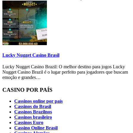
Lucky Nugget Casino Brasil
Lucky Nugget Casino Brazil: O melhor destino para jogos Lucky
Nugget Casino Brazil é o lugar perfeito para jogadores que buscam
emoção e grandes…
CASINO POR PAÍS
Cassinos online por país
Cassinos do Brasil
Cassinos Brazilnos
Cassinos brasileiro
Cassinos Euro
Cassino Online Brasil