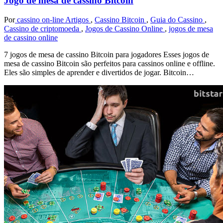
Jogo de mesa de cassino Bitcoin
Por
cassino on-line
Artigos
,
Cassino Bitcoin
,
Guia do Cassino
,
Cassino de criptomoeda
,
Jogos de Cassino Online
,
jogos de mesa
de cassino online
7 jogos de mesa de cassino Bitcoin para jogadores Esses jogos de
mesa de cassino Bitcoin são perfeitos para cassinos online e offline.
Eles são simples de aprender e divertidos de jogar. Bitcoin…