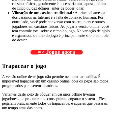
cassinos físicos, geralmente é necessária uma aposta mínima
de cinco ou dez dólares. antes de poder jogar.
Vibração de um cassino tradicional
: A principal ameaça
dos cassinos na Internet é a falta de conexão humana. Por
outro lado, você pode conversar com os croupiers e outros
jogadores em cassinos físicos. Ao jogar a versão online, você
tem controle total sobre o ritmo do jogo. Na variação de tijolo
e argamassa, o ritmo do jogo é principalmente sob o controle
do dealer.
=> Jogue agora
Trapacear o jogo
A versão online deste jogo não permite nenhuma armadilha. É
impossível trapacear em um cassino online, pois os jogos são todos
programados para serem aleatórios.
Variantes deste jogo de pôquer em cassinos offline tiveram
jogadores que procuraram e conseguiram enganar o sistema. Eles
pegaram praticamente todos os trapaceiros, e aqueles que passaram
um tempo atrás das notas.