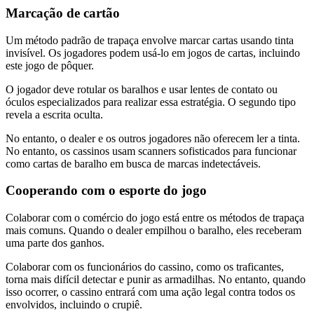
Marcação de cartão
Um método padrão de trapaça envolve marcar cartas usando tinta
invisível. Os jogadores podem usá-lo em jogos de cartas, incluindo
este jogo de pôquer.
O jogador deve rotular os baralhos e usar lentes de contato ou
óculos especializados para realizar essa estratégia. O segundo tipo
revela a escrita oculta.
No entanto, o dealer e os outros jogadores não oferecem ler a tinta.
No entanto, os cassinos usam scanners sofisticados para funcionar
como cartas de baralho em busca de marcas indetectáveis.
Cooperando com o esporte do jogo
Colaborar com o comércio do jogo está entre os métodos de trapaça
mais comuns. Quando o dealer empilhou o baralho, eles receberam
uma parte dos ganhos.
Colaborar com os funcionários do cassino, como os traficantes,
torna mais difícil detectar e punir as armadilhas. No entanto, quando
isso ocorrer, o cassino entrará com uma ação legal contra todos os
envolvidos, incluindo o crupiê.