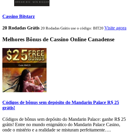
Cassino Bitstarz
20 Rodadas Grátis
Visite agora
20 Rodadas Grátis use o código: BIT20
Melhores Bônus de Cassino Online Canadense
Códigos de bônus sem depósito do Mandarin Palace R$ 25
grátis!
Códigos de bônus sem depósito do Mandarin Palace: ganhe R$ 25
grátis! Entre no mundo enigmático do Mandarin Palace Casino,
onde o mistério e a realidade se misturam perfeitamente….