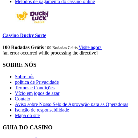
Métodos de pagamento do cassino online
Cassino Ducky Sorte
100 Rodadas Grátis
Visite agora
100 Rodadas Grátis
[an error occurred while processing the directive]
SOBRE NÓS
Sobre nós
política de Privacidade
Termos e Condições
Vício em jogos de azar
Contato
Aviso sobre Nosso Selo de Aprovação para as Operadoras
Isenção de responsabilidade
Mapa do site
GUIA DO CASINO