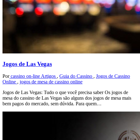
Jogos de Las Vegas
Por
cassino on-line
Artigos
,
Guia do Cassino
,
Jogos de Cassino
Online
,
jogos de mesa de cassino online
Jogos de Las Vegas: Tudo o que você precisa saber Os jogos de
mesa do cassino de Las Vegas são alguns dos jogos de mesa mais
bem pagos do mercado, sem dúvida. Para quem…