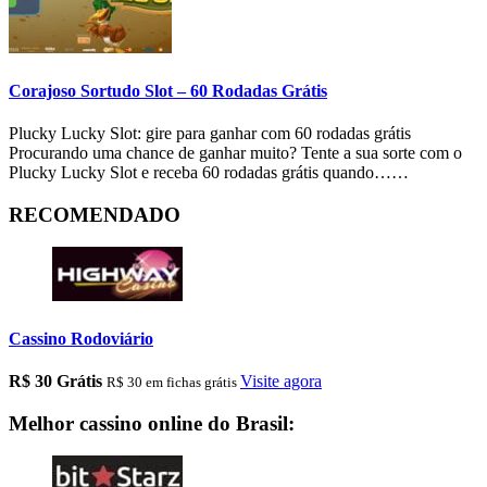
Corajoso Sortudo Slot – 60 Rodadas Grátis
Plucky Lucky Slot: gire para ganhar com 60 rodadas grátis
Procurando uma chance de ganhar muito? Tente a sua sorte com o
Plucky Lucky Slot e receba 60 rodadas grátis quando……
RECOMENDADO
Cassino Rodoviário
R$ 30 Grátis
Visite agora
R$ 30 em fichas grátis
Melhor cassino online do Brasil: