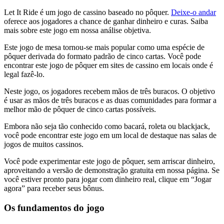
Let It Ride é um jogo de cassino baseado no pôquer.
Deixe-o andar
oferece aos jogadores a chance de ganhar dinheiro e curas. Saiba
mais sobre este jogo em nossa análise objetiva.
Este jogo de mesa tornou-se mais popular como uma espécie de
pôquer derivada do formato padrão de cinco cartas. Você pode
encontrar este jogo de pôquer em sites de cassino em locais onde é
legal fazê-lo.
Neste jogo, os jogadores recebem mãos de três buracos. O objetivo
é usar as mãos de três buracos e as duas comunidades para formar a
melhor mão de pôquer de cinco cartas possíveis.
Embora não seja tão conhecido como bacará, roleta ou blackjack,
você pode encontrar este jogo em um local de destaque nas salas de
jogos de muitos cassinos.
Você pode experimentar este jogo de pôquer, sem arriscar dinheiro,
aproveitando a versão de demonstração gratuita em nossa página. Se
você estiver pronto para jogar com dinheiro real, clique em “Jogar
agora” para receber seus bônus.
Os fundamentos do jogo