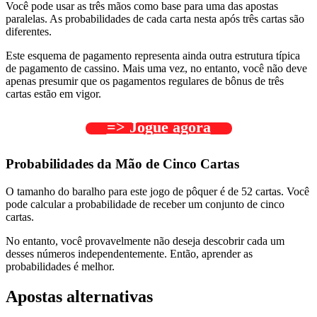
Você pode usar as três mãos como base para uma das apostas
paralelas. As probabilidades de cada carta nesta após três cartas são
diferentes.
Este esquema de pagamento representa ainda outra estrutura típica
de pagamento de cassino. Mais uma vez, no entanto, você não deve
apenas presumir que os pagamentos regulares de bônus de três
cartas estão em vigor.
=> Jogue agora
Probabilidades da Mão de Cinco Cartas
O tamanho do baralho para este jogo de pôquer é de 52 cartas. Você
pode calcular a probabilidade de receber um conjunto de cinco
cartas.
No entanto, você provavelmente não deseja descobrir cada um
desses números independentemente. Então, aprender as
probabilidades é melhor.
Apostas alternativas