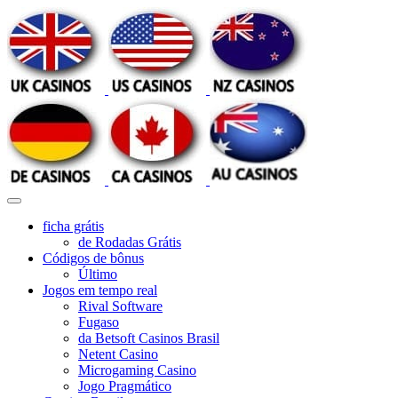
ficha grátis
de Rodadas Grátis
Códigos de bônus
Último
Jogos em tempo real
Rival Software
Fugaso
da Betsoft Casinos Brasil
Netent Casino
Microgaming Casino
Jogo Pragmático