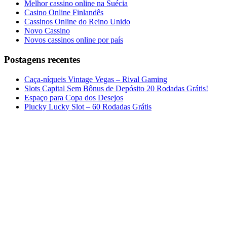
Melhor cassino online na Suécia
Casino Online Finlandês
Cassinos Online do Reino Unido
Novo Cassino
Novos cassinos online por país
Postagens recentes
Caça-níqueis Vintage Vegas – Rival Gaming
Slots Capital Sem Bônus de Depósito 20 Rodadas Grátis!
Espaço para Copa dos Desejos
Plucky Lucky Slot – 60 Rodadas Grátis