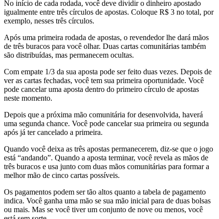
No início de cada rodada, você deve dividir o dinheiro apostado
igualmente entre três círculos de apostas. Coloque R$ 3 no total, por
exemplo, nesses três círculos.
Após uma primeira rodada de apostas, o revendedor lhe dará mãos
de três buracos para você olhar. Duas cartas comunitárias também
são distribuídas, mas permanecem ocultas.
Com empate 1/3 da sua aposta pode ser feito duas vezes. Depois de
ver as cartas fechadas, você tem sua primeira oportunidade. Você
pode cancelar uma aposta dentro do primeiro círculo de apostas
neste momento.
Depois que a próxima mão comunitária for desenvolvida, haverá
uma segunda chance. Você pode cancelar sua primeira ou segunda
após já ter cancelado a primeira.
Quando você deixa as três apostas permanecerem, diz-se que o jogo
está “andando”. Quando a aposta terminar, você revela as mãos de
três buracos e usa junto com duas mãos comunitárias para formar a
melhor mão de cinco cartas possíveis.
Os pagamentos podem ser tão altos quanto a tabela de pagamento
indica. Você ganha uma mão se sua mão inicial para de duas bolsas
ou mais. Mas se você tiver um conjunto de nove ou menos, você
está sem sorte.