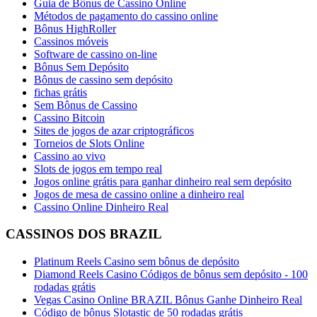
Guia de Bônus de Cassino Online
Métodos de pagamento do cassino online
Bônus HighRoller
Cassinos móveis
Software de cassino on-line
Bônus Sem Depósito
Bônus de cassino sem depósito
fichas grátis
Sem Bônus de Cassino
Cassino Bitcoin
Sites de jogos de azar criptográficos
Torneios de Slots Online
Cassino ao vivo
Slots de jogos em tempo real
Jogos online grátis para ganhar dinheiro real sem depósito
Jogos de mesa de cassino online a dinheiro real
Cassino Online Dinheiro Real
CASSINOS DOS BRAZIL
Platinum Reels Casino sem bônus de depósito
Diamond Reels Casino Códigos de bônus sem depósito - 100
rodadas grátis
Vegas Casino Online BRAZIL Bônus Ganhe Dinheiro Real
Código de bônus Slotastic de 50 rodadas grátis