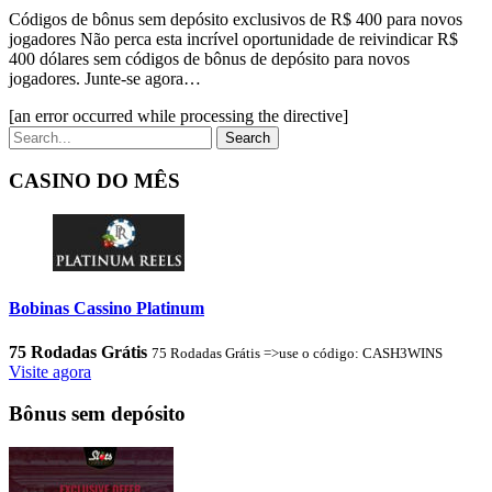
Códigos de bônus sem depósito exclusivos de R$ 400 para novos
jogadores Não perca esta incrível oportunidade de reivindicar R$
400 dólares sem códigos de bônus de depósito para novos
jogadores. Junte-se agora…
[an error occurred while processing the directive]
CASINO DO MÊS
Bobinas Cassino Platinum
75 Rodadas Grátis
75 Rodadas Grátis =>use o código: CASH3WINS
Visite agora
Bônus sem depósito