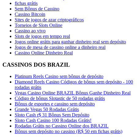
fichas grátis
Sem Bônus de Cassino
Cassino Bitcoin
Sites de jogos de azar criptográficos
Torneios de Slots Online
Cassino ao vivo
Slots de jogos em tempo real
Jogos online grátis para ganhar dinheiro real sem depósito
Jogos de mesa de cassino online a dinheiro real
Cassino Online Dinheiro Real
CASSINOS DOS BRAZIL
Platinum Reels Casino sem bônus de depósito
Diamond Reels Casino Códigos de bônus sem depósito - 100
rodadas grátis
Vegas Casino Online BRAZIL Bônus Ganhe Dinheiro Real
Código de bônus Slotastic de 50 rodadas grátis
Bônus de esportes e cassino sem depósito
Grande Vegas 50 Rodadas Grátis
Sloto Cash r$ 31 Bônus Sem Depósito
Sloto Cash Casino 100 Rodadas Grátis!
Rodadas Grátis no Cassino Online dos BRAZIL
Bônus sem depósito no cassino (R$ 50 em fichas grátis)