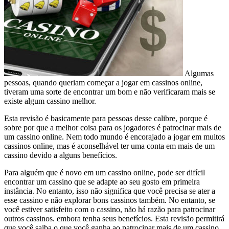
Algumas
pessoas, quando queriam começar a jogar em cassinos online,
tiveram uma sorte de encontrar um bom e não verificaram mais se
existe algum cassino melhor.
Esta revisão é basicamente para pessoas desse calibre, porque é
sobre por que a melhor coisa para os jogadores é patrocinar mais de
um cassino online. Nem todo mundo é encorajado a jogar em muitos
cassinos online, mas é aconselhável ter uma conta em mais de um
cassino devido a alguns benefícios.
Para alguém que é novo em um cassino online, pode ser difícil
encontrar um cassino que se adapte ao seu gosto em primeira
instância. No entanto, isso não significa que você precisa se ater a
esse cassino e não explorar bons cassinos também. No entanto, se
você estiver satisfeito com o cassino, não há razão para patrocinar
outros cassinos. embora tenha seus benefícios. Esta revisão permitirá
que você saiba o que você ganha ao patrocinar mais de um cassino.