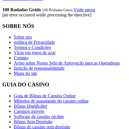
100 Rodadas Grátis
Visite agora
100 Rodadas Grátis
[an error occurred while processing the directive]
SOBRE NÓS
Sobre nós
política de Privacidade
Termos e Condições
Vício em jogos de azar
Contato
Aviso sobre Nosso Selo de Aprovação para as Operadoras
Isenção de responsabilidade
Mapa do site
GUIA DO CASINO
Guia de Bônus de Cassino Online
Métodos de pagamento do cassino online
Bônus HighRoller
Cassinos móveis
Software de cassino on-line
Bônus Sem Depósito
Bônus de cassino sem depósito