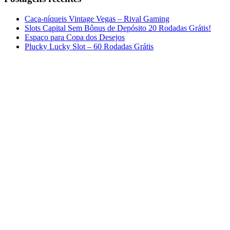
Caça-níqueis Vintage Vegas – Rival Gaming
Slots Capital Sem Bônus de Depósito 20 Rodadas Grátis!
Espaço para Copa dos Desejos
Plucky Lucky Slot – 60 Rodadas Grátis