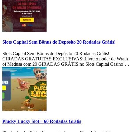
Slots Capital Sem Bônus de Depósito 20 Rodadas Grátis!
Slots Capital Sem Bônus de Depósito 20 Rodadas Grátis!
GIRADAS GRATUITAS EXCLUSIVAS: Livre o poder de Wrath
of Medusa com 20 GIRADAS GRÁTIS no Slots Capital Casino!…
Plucky Lucky Slot – 60 Rodadas Grátis