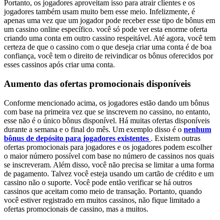
Portanto, os jogadores aproveitam isso para atrair clientes e os
jogadores também usam muito bem esse meio. Infelizmente, é
apenas uma vez que um jogador pode receber esse tipo de bônus em
um cassino online específico. você só pode ver esta enorme oferta
criando uma conta em outro cassino respeitável. Até agora, você tem
certeza de que o cassino com o que deseja criar uma conta é de boa
confiança, você tem o direito de reivindicar os bônus oferecidos por
esses cassinos após criar uma conta.
Aumento das ofertas promocionais disponíveis
Conforme mencionado acima, os jogadores estão dando um bônus
com base na primeira vez que se inscrevem no cassino, no entanto,
esse não é o único bônus disponível. Há muitas ofertas disponíveis
durante a semana e o final do mês. Um exemplo disso é o
nenhum
bônus de depósito para jogadores existentes
. Existem outras
ofertas promocionais para jogadores e os jogadores podem escolher
o maior número possível com base no número de cassinos nos quais
se inscreveram. Além disso, você não precisa se limitar a uma forma
de pagamento. Talvez você esteja usando um cartão de crédito e um
cassino não o suporte. Você pode então verificar se há outros
cassinos que aceitam como meio de transação. Portanto, quando
você estiver registrado em muitos cassinos, não fique limitado a
ofertas promocionais de cassino, mas a muitos.