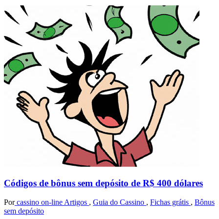
Códigos de bônus sem depósito de R$ 400 dólares
Por
cassino on-line
Artigos
,
Guia do Cassino
,
Fichas grátis
,
Bônus
sem depósito