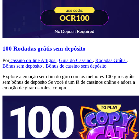
100 Rodadas grátis sem depósito
Por
cassino on-line
Artigos
,
Guia do Cassino
,
Rodadas Grátis
,
Bônus sem depósito
,
Bônus de cassino sem depósito
Explore a emoção sem fim do giro com os melhores 100 giros grátis
sem bônus de depósito Se você é um fã de cassinos online e adora a
emoção de girar os rolos, compre…