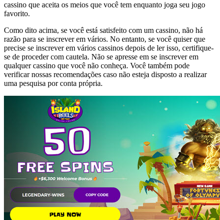
cassino que aceita os meios que você tem enquanto joga seu jogo
favorito.
Como dito acima, se você está satisfeito com um cassino, não há
razão para se inscrever em vários. No entanto, se você quiser que
precise se inscrever em vários cassinos depois de ler isso, certifique-
se de proceder com cautela. Não se apresse em se inscrever em
qualquer cassino que você não conheça. Você também pode
verificar nossas recomendações caso não esteja disposto a realizar
uma pesquisa por conta própria.