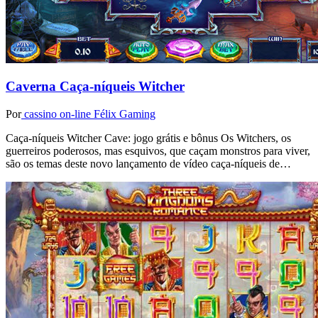
Caverna Caça-níqueis Witcher
Por
cassino on-line
Félix Gaming
Caça-níqueis Witcher Cave: jogo grátis e bônus Os Witchers, os
guerreiros poderosos, mas esquivos, que caçam monstros para viver,
são os temas deste novo lançamento de vídeo caça-níqueis de…