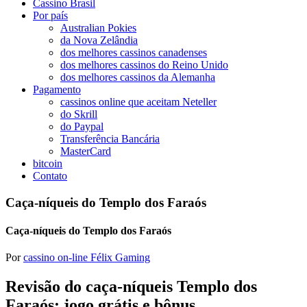
Cassino Brasil
Por país
Australian Pokies
da Nova Zelândia
dos melhores cassinos canadenses
dos melhores cassinos do Reino Unido
dos melhores cassinos da Alemanha
Pagamento
cassinos online que aceitam Neteller
do Skrill
do Paypal
Transferência Bancária
MasterCard
bitcoin
Contato
Caça-níqueis do Templo dos Faraós
Caça-níqueis do Templo dos Faraós
Por
cassino on-line
Félix Gaming
Revisão do caça-níqueis Templo dos
Faraós: jogo grátis e bônus