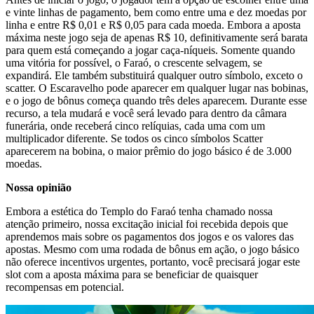
e vinte linhas de pagamento, bem como entre uma e dez moedas por
linha e entre R$ 0,01 e R$ 0,05 para cada moeda. Embora a aposta
máxima neste jogo seja de apenas R$ 10, definitivamente será barata
para quem está começando a jogar caça-níqueis. Somente quando
uma vitória for possível, o Faraó, o crescente selvagem, se
expandirá. Ele também substituirá qualquer outro símbolo, exceto o
scatter. O Escaravelho pode aparecer em qualquer lugar nas bobinas,
e o jogo de bônus começa quando três deles aparecem. Durante esse
recurso, a tela mudará e você será levado para dentro da câmara
funerária, onde receberá cinco relíquias, cada uma com um
multiplicador diferente. Se todos os cinco símbolos Scatter
aparecerem na bobina, o maior prêmio do jogo básico é de 3.000
moedas.
Nossa opinião
Embora a estética do Templo do Faraó tenha chamado nossa
atenção primeiro, nossa excitação inicial foi recebida depois que
aprendemos mais sobre os pagamentos dos jogos e os valores das
apostas. Mesmo com uma rodada de bônus em ação, o jogo básico
não oferece incentivos urgentes, portanto, você precisará jogar este
slot com a aposta máxima para se beneficiar de quaisquer
recompensas em potencial.