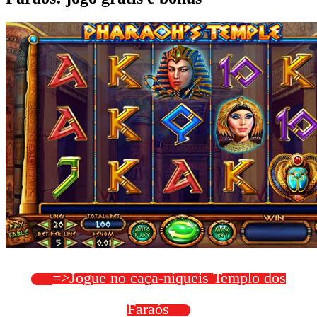
=>Jogue no caça-níqueis Templo dos
Faraós