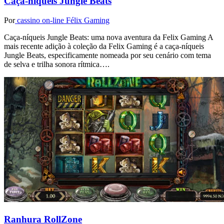
Caça-níqueis Jungle Beats
Por
cassino on-line
Félix Gaming
Caça-níqueis Jungle Beats: uma nova aventura da Felix Gaming A
mais recente adição à coleção da Felix Gaming é a caça-níqueis
Jungle Beats, especificamente nomeada por seu cenário com tema
de selva e trilha sonora rítmica….
Ranhura RollZone