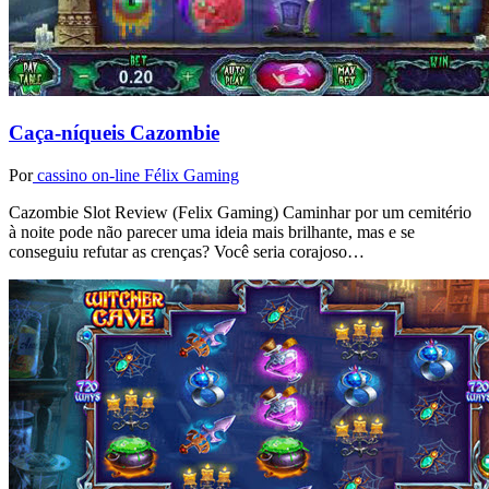
Caça-níqueis Cazombie
Por
cassino on-line
Félix Gaming
Cazombie Slot Review (Felix Gaming) Caminhar por um cemitério
à noite pode não parecer uma ideia mais brilhante, mas e se
conseguiu refutar as crenças? Você seria corajoso…