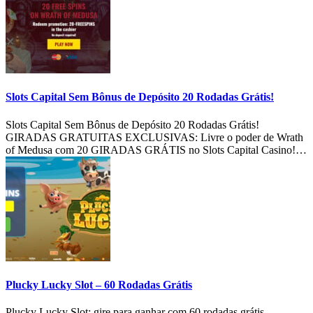
Slots Capital Sem Bônus de Depósito 20 Rodadas Grátis!
Slots Capital Sem Bônus de Depósito 20 Rodadas Grátis!
GIRADAS GRATUITAS EXCLUSIVAS: Livre o poder de Wrath
of Medusa com 20 GIRADAS GRÁTIS no Slots Capital Casino!…
Plucky Lucky Slot – 60 Rodadas Grátis
Plucky Lucky Slot: gire para ganhar com 60 rodadas grátis