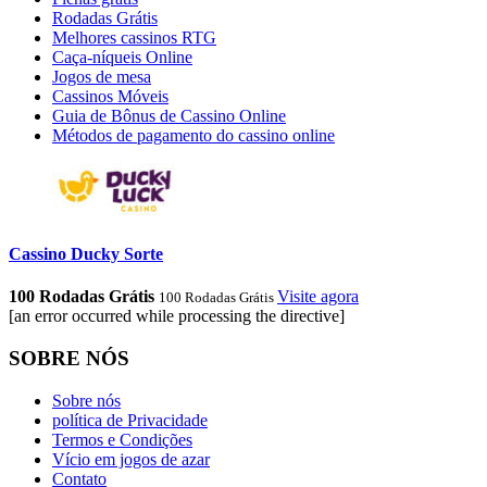
Rodadas Grátis
Melhores cassinos RTG
Caça-níqueis Online
Jogos de mesa
Cassinos Móveis
Guia de Bônus de Cassino Online
Métodos de pagamento do cassino online
Cassino Ducky Sorte
100 Rodadas Grátis
Visite agora
100 Rodadas Grátis
[an error occurred while processing the directive]
SOBRE NÓS
Sobre nós
política de Privacidade
Termos e Condições
Vício em jogos de azar
Contato