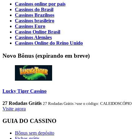
Cassinos online por país
Cassinos do Brasil
Cassinos Brazilnos
Cassinos brasileiro
Cassinos Euro
Cassino Online Brasil
Cassinos Alemães
Cassinos Online do Reino Unido
Novo Bônus (expirando em breve)
Lucky Tiger Cassino
27 Rodadas Grátis
27 Rodadas Grátis >use o código: CALEIDOSCÓPIO
Visite agora
GUIA DO CASSINO
Bônus sem depósito
Fichas grátis