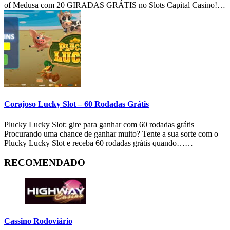
of Medusa com 20 GIRADAS GRÁTIS no Slots Capital Casino!…
Corajoso Lucky Slot – 60 Rodadas Grátis
Plucky Lucky Slot: gire para ganhar com 60 rodadas grátis
Procurando uma chance de ganhar muito? Tente a sua sorte com o
Plucky Lucky Slot e receba 60 rodadas grátis quando……
RECOMENDADO
Cassino Rodoviário