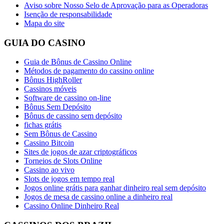
Aviso sobre Nosso Selo de Aprovação para as Operadoras
Isenção de responsabilidade
Mapa do site
GUIA DO CASINO
Guia de Bônus de Cassino Online
Métodos de pagamento do cassino online
Bônus HighRoller
Cassinos móveis
Software de cassino on-line
Bônus Sem Depósito
Bônus de cassino sem depósito
fichas grátis
Sem Bônus de Cassino
Cassino Bitcoin
Sites de jogos de azar criptográficos
Torneios de Slots Online
Cassino ao vivo
Slots de jogos em tempo real
Jogos online grátis para ganhar dinheiro real sem depósito
Jogos de mesa de cassino online a dinheiro real
Cassino Online Dinheiro Real