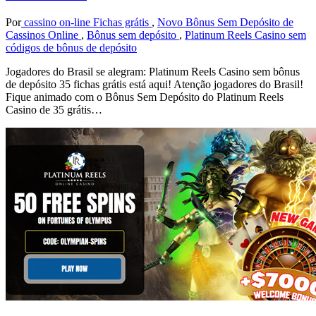
Por
cassino on-line
Fichas grátis
,
Novo Bônus Sem Depósito de
Cassinos Online
,
Bônus sem depósito
,
Platinum Reels Casino sem
códigos de bônus de depósito
Jogadores do Brasil se alegram: Platinum Reels Casino sem bônus
de depósito 35 fichas grátis está aqui! Atenção jogadores do Brasil!
Fique animado com o Bônus Sem Depósito do Platinum Reels
Casino de 35 grátis…