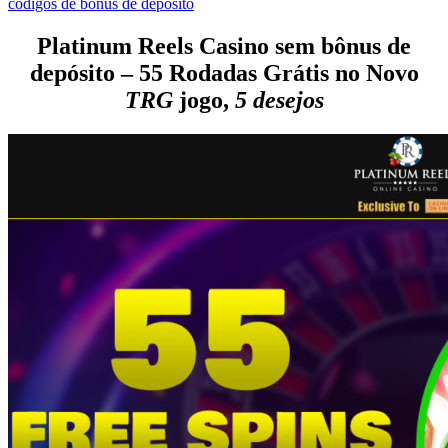
códigos de bônus de depósito
Platinum Reels Casino sem bônus de
depósito – 55 Rodadas Grátis no Novo
TRG
jogo,
5 desejos