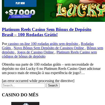
Platinum Reels Casino Sem Bônus de Depósito
Brasil – 100 Rodadas Grátis!
Por
cassino on-line
100 rodadas grátis sem depósito
,
Rodadas
Grátis
,
Novo Bônus Sem Depósito de Cassinos Online
,
Bônus sem
depósito
,
Jogos de Cassino Online
,
Platinum Reels Casino sem
códigos de bônus de depósito
Obtenha sua parte de 100 rodadas grátis – sem necessidade de
depósito no slot Lucky 6 no Platinum Reels Casino Quer adicionar
um pouco mais de emoção à sua experiência de jogo?…
[an error occurred while processing the directive]
CASINO DO MÊS