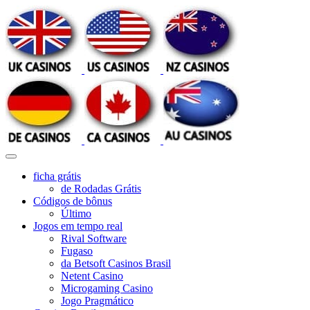
ficha grátis
de Rodadas Grátis
Códigos de bônus
Último
Jogos em tempo real
Rival Software
Fugaso
da Betsoft Casinos Brasil
Netent Casino
Microgaming Casino
Jogo Pragmático