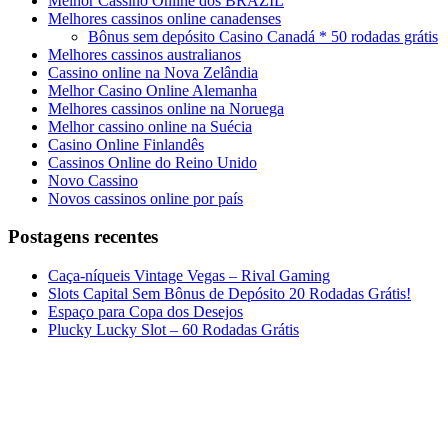
Melhor Cassino Online dos BRAZIL
Melhores cassinos online canadenses
Bônus sem depósito Casino Canadá * 50 rodadas grátis
Melhores cassinos australianos
Cassino online na Nova Zelândia
Melhor Casino Online Alemanha
Melhores cassinos online na Noruega
Melhor cassino online na Suécia
Casino Online Finlandês
Cassinos Online do Reino Unido
Novo Cassino
Novos cassinos online por país
Postagens recentes
Caça-níqueis Vintage Vegas – Rival Gaming
Slots Capital Sem Bônus de Depósito 20 Rodadas Grátis!
Espaço para Copa dos Desejos
Plucky Lucky Slot – 60 Rodadas Grátis