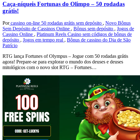
Caça-níqueis Fortunas do Olimpo – 50 rodadas
grátis!
Por
cassino on-line
50 rodadas grátis sem depósito
,
Novo Bônus
Sem Depósito de Cassinos Online
,
Bônus sem depósito
,
Jogos de
Cassino Online
,
Platinum Reels Casino sem códigos de bônus de
depósito
,
Jogos em tempo real
,
Bônus de cassino do Dia de São
Patrício
RTG lança Fortunes of Olympus – Jogue com 50 rodadas grátis
agora! Prepare-se para explorar o mundo dos deuses e deuses
mitológicos com o novo slot RTG – Fortunes…