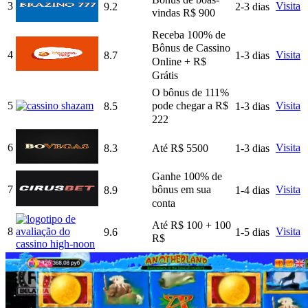
3
Visita
9.2
2-3 dias
vindas R$ 900
Receba 100% de
Bônus de Cassino
4
Visita
8.7
1-3 dias
Online + R$
Grátis
O bônus de 111%
5
Visita
pode chegar a R$
8.5
1-3 dias
222
6
Visita
8.3
Até R$ 5500
1-3 dias
Ganhe 100% de
7
Visita
bônus em sua
8.9
1-4 dias
conta
Até R$ 100 + 100
8
Visita
9.6
1-5 dias
R$