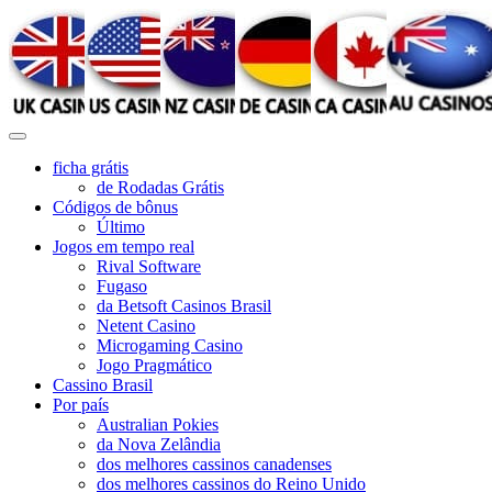
ficha grátis
de Rodadas Grátis
Códigos de bônus
Último
Jogos em tempo real
Rival Software
Fugaso
da Betsoft Casinos Brasil
Netent Casino
Microgaming Casino
Jogo Pragmático
Cassino Brasil
Por país
Australian Pokies
da Nova Zelândia
dos melhores cassinos canadenses
dos melhores cassinos do Reino Unido