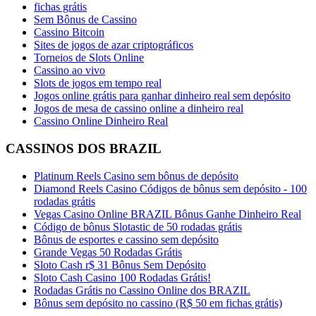
fichas grátis
Sem Bônus de Cassino
Cassino Bitcoin
Sites de jogos de azar criptográficos
Torneios de Slots Online
Cassino ao vivo
Slots de jogos em tempo real
Jogos online grátis para ganhar dinheiro real sem depósito
Jogos de mesa de cassino online a dinheiro real
Cassino Online Dinheiro Real
CASSINOS DOS BRAZIL
Platinum Reels Casino sem bônus de depósito
Diamond Reels Casino Códigos de bônus sem depósito - 100
rodadas grátis
Vegas Casino Online BRAZIL Bônus Ganhe Dinheiro Real
Código de bônus Slotastic de 50 rodadas grátis
Bônus de esportes e cassino sem depósito
Grande Vegas 50 Rodadas Grátis
Sloto Cash r$ 31 Bônus Sem Depósito
Sloto Cash Casino 100 Rodadas Grátis!
Rodadas Grátis no Cassino Online dos BRAZIL
Bônus sem depósito no cassino (R$ 50 em fichas grátis)