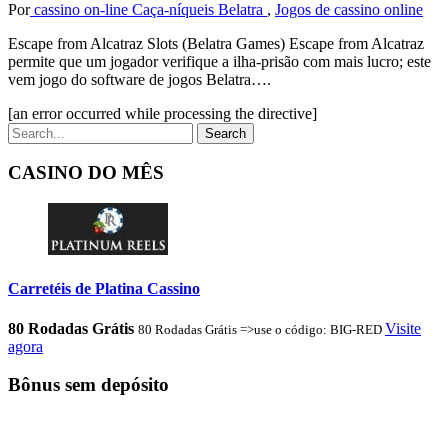
Por
cassino on-line
Caça-níqueis Belatra
,
Jogos de cassino online
Escape from Alcatraz Slots (Belatra Games) Escape from Alcatraz
permite que um jogador verifique a ilha-prisão com mais lucro; este
vem jogo do software de jogos Belatra….
[an error occurred while processing the directive]
CASINO DO MÊS
Carretéis de Platina Cassino
80 Rodadas Grátis
Visite
80 Rodadas Grátis =>use o código: BIG-RED
agora
Bônus sem depósito