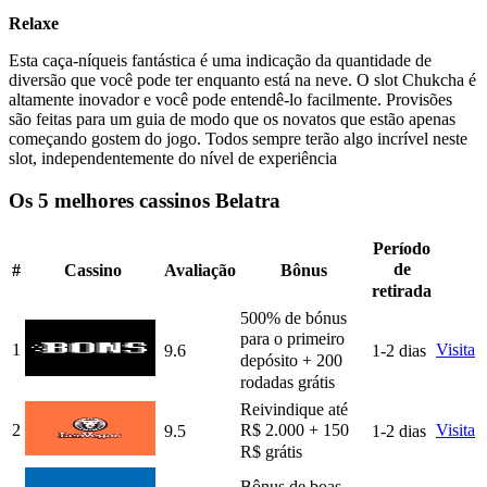
Relaxe
Esta caça-níqueis fantástica é uma indicação da quantidade de
diversão que você pode ter enquanto está na neve. O slot Chukcha é
altamente inovador e você pode entendê-lo facilmente. Provisões
são feitas para um guia de modo que os novatos que estão apenas
começando gostem do jogo. Todos sempre terão algo incrível neste
slot, independentemente do nível de experiência
Os 5 melhores cassinos Belatra
Período
de
#
Cassino
Avaliação
Bônus
retirada
500% de bónus
para o primeiro
1
Visita
9.6
1-2 dias
depósito + 200
rodadas grátis
Reivindique até
2
Visita
R$ 2.000 + 150
9.5
1-2 dias
R$ grátis
Bônus de boas-