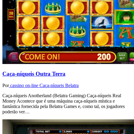
Caça-níqueis Outra Terra
Por
cassino on-line
Caça-níqueis Belatra
Caça-níqueis Anotherland (Belatra Gaming) Caça-níqueis Real
Money Acontece que é uma máquina caça-níqueis mística e
fantástica fornecida pela Belatra Games e, como tal, os jogadores
poderão ver…