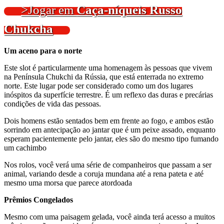
>Jogar em
Caça-níqueis Russo
Chukcha
Um aceno para o norte
Este slot é particularmente uma homenagem às pessoas que vivem
na Península Chukchi da Rússia, que está enterrada no extremo
norte. Este lugar pode ser considerado como um dos lugares
inóspitos da superfície terrestre. É um reflexo das duras e precárias
condições de vida das pessoas.
Dois homens estão sentados bem em frente ao fogo, e ambos estão
sorrindo em antecipação ao jantar que é um peixe assado, enquanto
esperam pacientemente pelo jantar, eles são do mesmo tipo fumando
um cachimbo
Nos rolos, você verá uma série de companheiros que passam a ser
animal, variando desde a coruja mundana até a rena pateta e até
mesmo uma morsa que parece atordoada
Prêmios Congelados
Mesmo com uma paisagem gelada, você ainda terá acesso a muitos