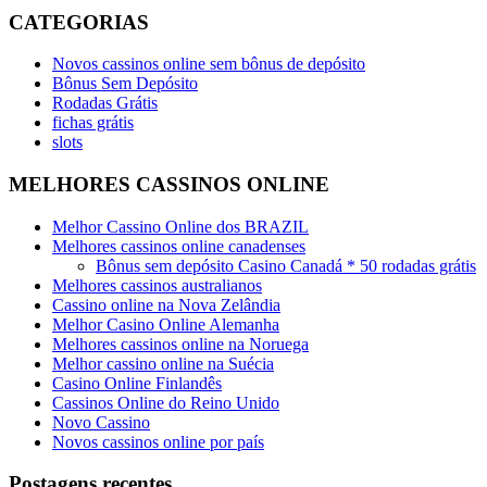
CATEGORIAS
Novos cassinos online sem bônus de depósito
Bônus Sem Depósito
Rodadas Grátis
fichas grátis
slots
MELHORES CASSINOS ONLINE
Melhor Cassino Online dos BRAZIL
Melhores cassinos online canadenses
Bônus sem depósito Casino Canadá * 50 rodadas grátis
Melhores cassinos australianos
Cassino online na Nova Zelândia
Melhor Casino Online Alemanha
Melhores cassinos online na Noruega
Melhor cassino online na Suécia
Casino Online Finlandês
Cassinos Online do Reino Unido
Novo Cassino
Novos cassinos online por país
Postagens recentes