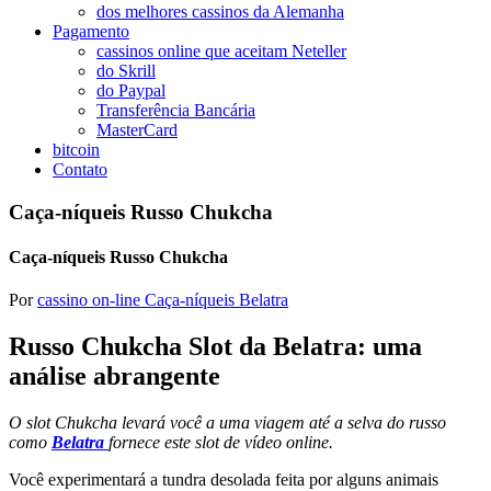
dos melhores cassinos da Alemanha
Pagamento
cassinos online que aceitam Neteller
do Skrill
do Paypal
Transferência Bancária
MasterCard
bitcoin
Contato
Caça-níqueis Russo Chukcha
Caça-níqueis Russo Chukcha
Por
cassino on-line
Caça-níqueis Belatra
Russo Chukcha Slot da Belatra: uma
análise abrangente
O slot Chukcha levará você a uma viagem até a selva do russo
como
Belatra
fornece este slot de vídeo online.
Você experimentará a tundra desolada feita por alguns animais