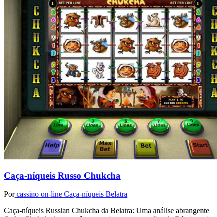
Caça-níqueis Russo Chukcha
Por
cassino on-line
Caça-níqueis Belatra
Caça-níqueis Russian Chukcha da Belatra: Uma análise abrangente