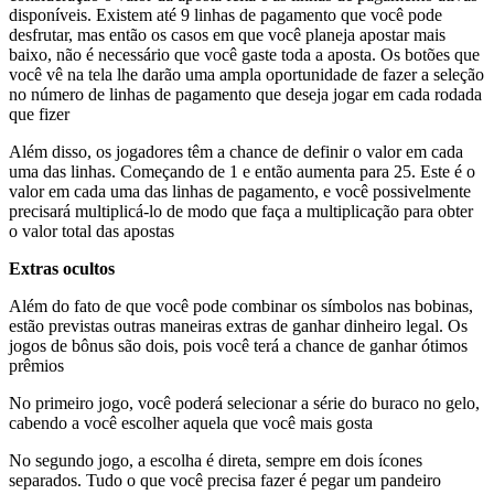
disponíveis. Existem até 9 linhas de pagamento que você pode
desfrutar, mas então os casos em que você planeja apostar mais
baixo, não é necessário que você gaste toda a aposta. Os botões que
você vê na tela lhe darão uma ampla oportunidade de fazer a seleção
no número de linhas de pagamento que deseja jogar em cada rodada
que fizer
Além disso, os jogadores têm a chance de definir o valor em cada
uma das linhas. Começando de 1 e então aumenta para 25. Este é o
valor em cada uma das linhas de pagamento, e você possivelmente
precisará multiplicá-lo de modo que faça a multiplicação para obter
o valor total das apostas
Extras ocultos
Além do fato de que você pode combinar os símbolos nas bobinas,
estão previstas outras maneiras extras de ganhar dinheiro legal. Os
jogos de bônus são dois, pois você terá a chance de ganhar ótimos
prêmios
No primeiro jogo, você poderá selecionar a série do buraco no gelo,
cabendo a você escolher aquela que você mais gosta
No segundo jogo, a escolha é direta, sempre em dois ícones
separados. Tudo o que você precisa fazer é pegar um pandeiro