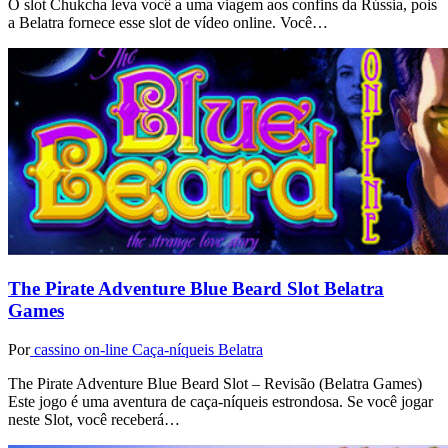
O slot Chukcha leva você a uma viagem aos confins da Rússia, pois
a Belatra fornece esse slot de vídeo online. Você…
The Pirate Adventure Blue Beard Slot Belatra
Games
Por
cassino on-line
Caça-níqueis Belatra
The Pirate Adventure Blue Beard Slot – Revisão (Belatra Games)
Este jogo é uma aventura de caça-níqueis estrondosa. Se você jogar
neste Slot, você receberá…