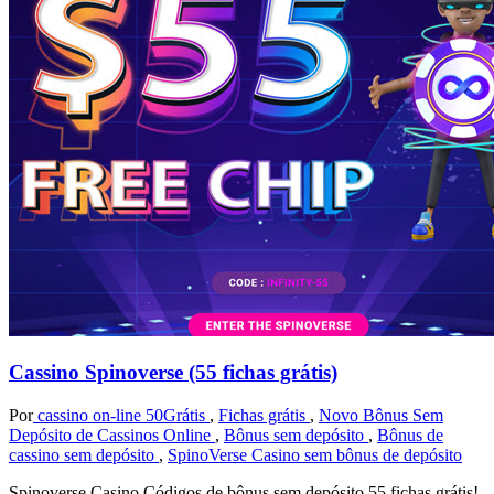
Cassino Spinoverse (55 fichas grátis)
Por
cassino on-line
50Grátis
,
Fichas grátis
,
Novo Bônus Sem
Depósito de Cassinos Online
,
Bônus sem depósito
,
Bônus de
cassino sem depósito
,
SpinoVerse Casino sem bônus de depósito
Spinoverse Casino Códigos de bônus sem depósito 55 fichas grátis!