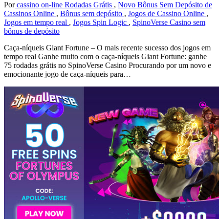
Por
cassino on-line
Rodadas Grátis
,
Novo Bônus Sem Depósito de
Cassinos Online
,
Bônus sem depósito
,
Jogos de Cassino Online
,
Jogos em tempo real
,
Jogos Spin Logic
,
SpinoVerse Casino sem
bônus de depósito
Caça-níqueis Giant Fortune – O mais recente sucesso dos jogos em
tempo real Ganhe muito com o caça-níqueis Giant Fortune: ganhe
75 rodadas grátis no SpinoVerse Casino Procurando por um novo e
emocionante jogo de caça-níqueis para…