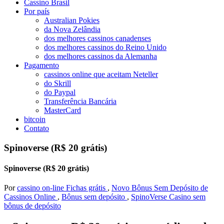
Cassino Brasil
Por país
Australian Pokies
da Nova Zelândia
dos melhores cassinos canadenses
dos melhores cassinos do Reino Unido
dos melhores cassinos da Alemanha
Pagamento
cassinos online que aceitam Neteller
do Skrill
do Paypal
Transferência Bancária
MasterCard
bitcoin
Contato
Spinoverse (R$ 20 grátis)
Spinoverse (R$ 20 grátis)
Por
cassino on-line
Fichas grátis
,
Novo Bônus Sem Depósito de
Cassinos Online
,
Bônus sem depósito
,
SpinoVerse Casino sem
bônus de depósito