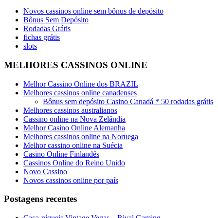
Novos cassinos online sem bônus de depósito
Bônus Sem Depósito
Rodadas Grátis
fichas grátis
slots
MELHORES CASSINOS ONLINE
Melhor Cassino Online dos BRAZIL
Melhores cassinos online canadenses
Bônus sem depósito Casino Canadá * 50 rodadas grátis
Melhores cassinos australianos
Cassino online na Nova Zelândia
Melhor Casino Online Alemanha
Melhores cassinos online na Noruega
Melhor cassino online na Suécia
Casino Online Finlandês
Cassinos Online do Reino Unido
Novo Cassino
Novos cassinos online por país
Postagens recentes
Caça-níqueis Vintage Vegas – Rival Gaming