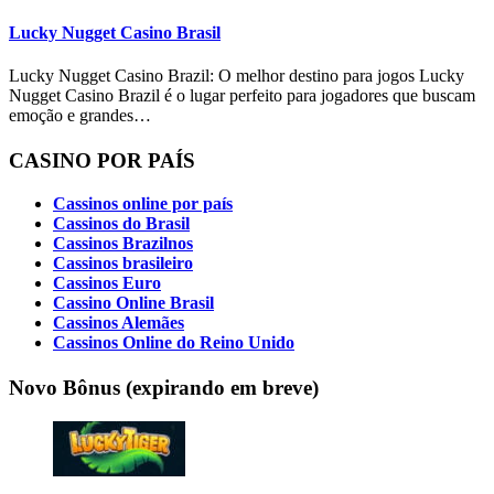
Lucky Nugget Casino Brasil
Lucky Nugget Casino Brazil: O melhor destino para jogos Lucky
Nugget Casino Brazil é o lugar perfeito para jogadores que buscam
emoção e grandes…
CASINO POR PAÍS
Cassinos online por país
Cassinos do Brasil
Cassinos Brazilnos
Cassinos brasileiro
Cassinos Euro
Cassino Online Brasil
Cassinos Alemães
Cassinos Online do Reino Unido
Novo Bônus (expirando em breve)