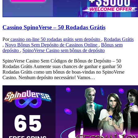
Cassino SpinoVerse – 50 Rodadas Grátis
Por
cassino on-line
50 rodadas grátis sem depósito
,
Rodadas Grátis
,
Novo Bônus Sem Depósito de Cassinos Online
,
Bônus sem
depósito
,
SpinoVerse Casino sem bônus de depósito
SpinoVerse Casino Sem Códigos de Bônus de Depósito – 50
Rodadas Grátis Aumente suas chances de ganhar e ganhar 50
Rodadas Grátis como um bônus de boas-vindas no SpinoVerse
Casino. Nenhum depósito necessário! Vamos…