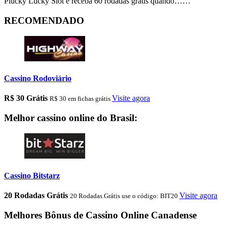
Plucky Lucky Slot e receba 60 rodadas grátis quando……
RECOMENDADO
Cassino Rodoviário
R$ 30 Grátis
Visite agora
R$ 30 em fichas grátis
Melhor cassino online do Brasil:
Cassino Bitstarz
20 Rodadas Grátis
Visite agora
20 Rodadas Grátis use o código: BIT20
Melhores Bônus de Cassino Online Canadense