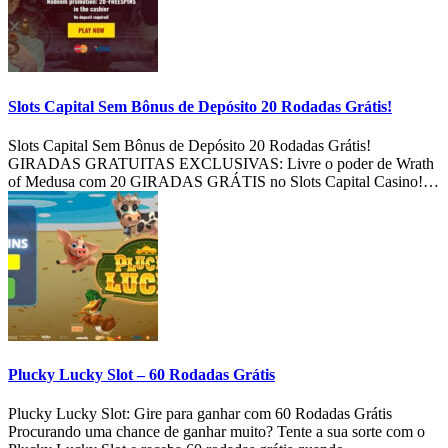
Slots Capital Sem Bônus de Depósito 20 Rodadas Grátis!
Slots Capital Sem Bônus de Depósito 20 Rodadas Grátis!
GIRADAS GRATUITAS EXCLUSIVAS: Livre o poder de Wrath
of Medusa com 20 GIRADAS GRÁTIS no Slots Capital Casino!…
Plucky Lucky Slot – 60 Rodadas Grátis
Plucky Lucky Slot: Gire para ganhar com 60 Rodadas Grátis
Procurando uma chance de ganhar muito? Tente a sua sorte com o