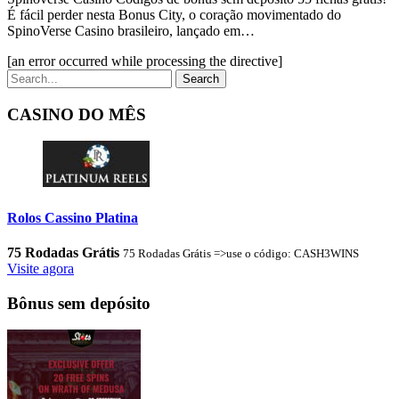
É fácil perder nesta Bonus City, o coração movimentado do
SpinoVerse Casino brasileiro, lançado em…
[an error occurred while processing the directive]
CASINO DO MÊS
Rolos Cassino Platina
75 Rodadas Grátis
75 Rodadas Grátis =>use o código: CASH3WINS
Visite agora
Bônus sem depósito