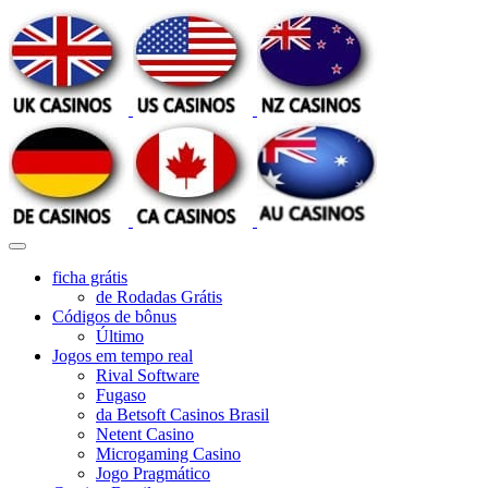
ficha grátis
de Rodadas Grátis
Códigos de bônus
Último
Jogos em tempo real
Rival Software
Fugaso
da Betsoft Casinos Brasil
Netent Casino
Microgaming Casino
Jogo Pragmático