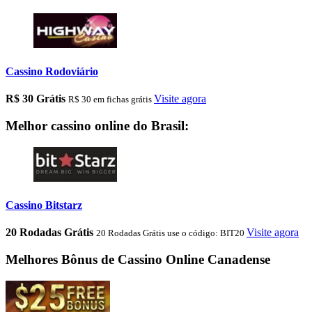
Cassino Rodoviário
R$ 30 Grátis
Visite agora
R$ 30 em fichas grátis
Melhor cassino online do Brasil:
Cassino Bitstarz
20 Rodadas Grátis
Visite agora
20 Rodadas Grátis use o código: BIT20
Melhores Bônus de Cassino Online Canadense