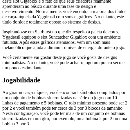
deste slot Gigablox é o fato de que seus criadores realmente
aprenderam ao básico durante uma fase de design e
desenvolvimento. Normalmente, você encontra a maioria dos títulos
de caça-níqueis da Yggdrasil com sons e gráficos. No entanto, este
título de slot é totalmente oposto ao sistema de design.
Inspirando-se em Starburst no que diz respeito à paleta de cores,
Yggdrasil equipou o slot Suncatcher Gigablox com um ambiente
futurista. Após esses gráficos atenuados, vem um som mais
melancólico que ajuda a diminuir o nível de energia durante o jogo.
Você certamente vai gostar deste jogo se você gosta de designs
minimalistas. No entanto, você pode achar o jogo um pouco seco e
um pouco estimulante.
Jogabilidade
Ao girar no caça-níqueis, você encontrará símbolos compilados por
um conjunto de bobinas sincronizadas na série do jogo com 10
linhas de pagamento e 5 bobinas. O rolo mínimo presente pode ser 2
por 2 e você também pode ter cerca de 3 por 3 blocos de tamanho.
Nesta configuração, você pode ter mais de um conjunto de bobinas
sincronizadas em um giro, por exemplo, uma bobina 2 por 2 ou uma
bobina 3 por 3.