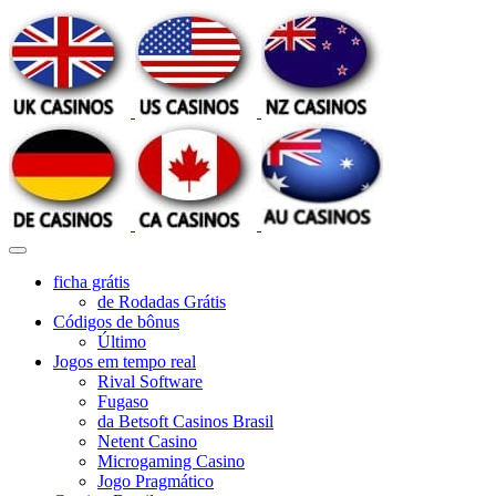
ficha grátis
de Rodadas Grátis
Códigos de bônus
Último
Jogos em tempo real
Rival Software
Fugaso
da Betsoft Casinos Brasil
Netent Casino
Microgaming Casino
Jogo Pragmático