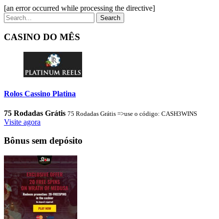
[an error occurred while processing the directive]
CASINO DO MÊS
Rolos Cassino Platina
75 Rodadas Grátis
75 Rodadas Grátis =>use o código: CASH3WINS
Visite agora
Bônus sem depósito