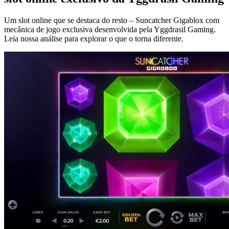
Um slot online que se destaca do resto – Suncatcher Gigablox com
mecânica de jogo exclusiva desenvolvida pela Yggdrasil Gaming.
Leia nossa análise para explorar o que o torna diferente.