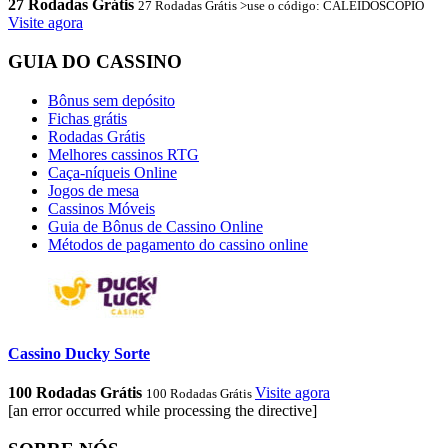
27 Rodadas Grátis
27 Rodadas Grátis >use o código: CALEIDOSCÓPIO
Visite agora
GUIA DO CASSINO
Bônus sem depósito
Fichas grátis
Rodadas Grátis
Melhores cassinos RTG
Caça-níqueis Online
Jogos de mesa
Cassinos Móveis
Guia de Bônus de Cassino Online
Métodos de pagamento do cassino online
Cassino Ducky Sorte
100 Rodadas Grátis
Visite agora
100 Rodadas Grátis
[an error occurred while processing the directive]