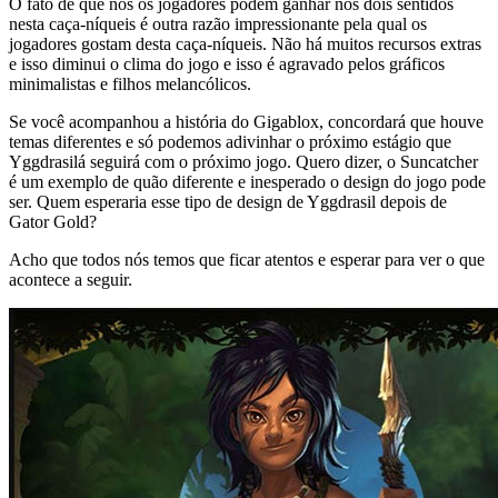
O fato de que nós os jogadores podem ganhar nos dois sentidos
nesta caça-níqueis é outra razão impressionante pela qual os
jogadores gostam desta caça-níqueis. Não há muitos recursos extras
e isso diminui o clima do jogo e isso é agravado pelos gráficos
minimalistas e filhos melancólicos.
Se você acompanhou a história do Gigablox, concordará que houve
temas diferentes e só podemos adivinhar o próximo estágio que
Yggdrasilá seguirá com o próximo jogo. Quero dizer, o Suncatcher
é um exemplo de quão diferente e inesperado o design do jogo pode
ser. Quem esperaria esse tipo de design de Yggdrasil depois de
Gator Gold?
Acho que todos nós temos que ficar atentos e esperar para ver o que
acontece a seguir.