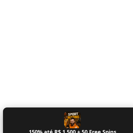
150% até R$ 1.500 + 50 Free Spins