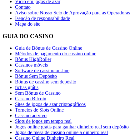
Vício em jogos de azar
Contato
Aviso sobre Nosso Selo de Aprovação para as Operadoras
Isenção de responsabilidade
Mapa do site
GUIA DO CASINO
Guia de Bônus de Cassino Online
Métodos de pagamento do cassino online
Bônus HighRoller
Cassinos móveis
Software de cassino on-line
Bônus Sem Depósito
Bônus de cassino sem depósito
fichas grátis
Sem Bônus de Cassino
Cassino Bitcoin
Sites de jogos de azar criptográficos
Torneios de Slots Online
Cassino ao vivo
Slots de jogos em tempo real
Jogos online grátis para ganhar dinheiro real sem depósito
Jogos de mesa de cassino online a dinheiro real
Cassino Online Dinheiro Real