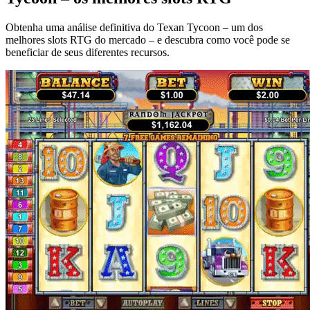
Obtenha uma análise definitiva do Texan Tycoon – um dos
melhores slots RTG do mercado – e descubra como você pode se
beneficiar de seus diferentes recursos.