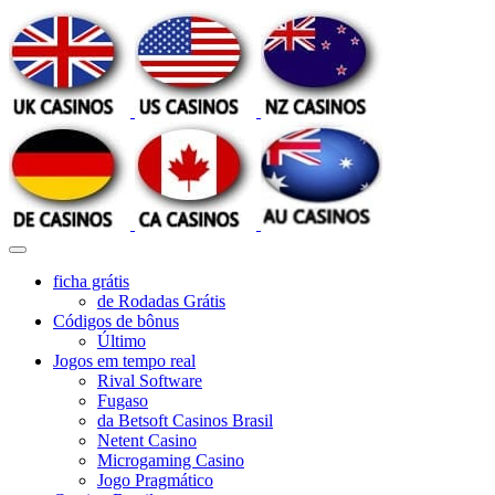
ficha grátis
de Rodadas Grátis
Códigos de bônus
Último
Jogos em tempo real
Rival Software
Fugaso
da Betsoft Casinos Brasil
Netent Casino
Microgaming Casino
Jogo Pragmático