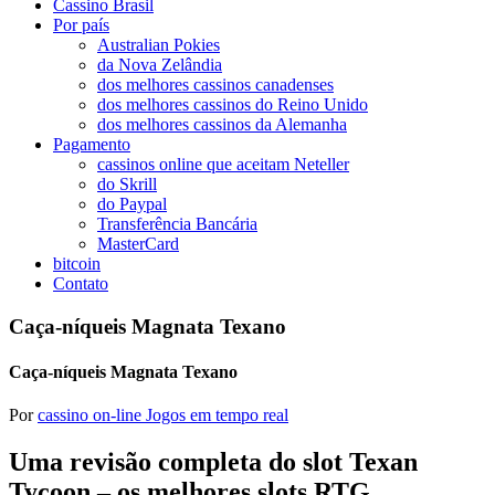
Cassino Brasil
Por país
Australian Pokies
da Nova Zelândia
dos melhores cassinos canadenses
dos melhores cassinos do Reino Unido
dos melhores cassinos da Alemanha
Pagamento
cassinos online que aceitam Neteller
do Skrill
do Paypal
Transferência Bancária
MasterCard
bitcoin
Contato
Caça-níqueis Magnata Texano
Caça-níqueis Magnata Texano
Por
cassino on-line
Jogos em tempo real
Uma revisão completa do slot Texan
Tycoon – os melhores slots RTG