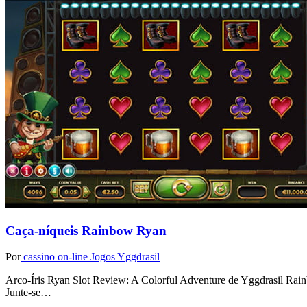
Caça-níqueis Rainbow Ryan
Por
cassino on-line
Jogos Yggdrasil
Arco-Íris Ryan Slot Review: A Colorful Adventure de Yggdrasil Rainb
Junte-se…