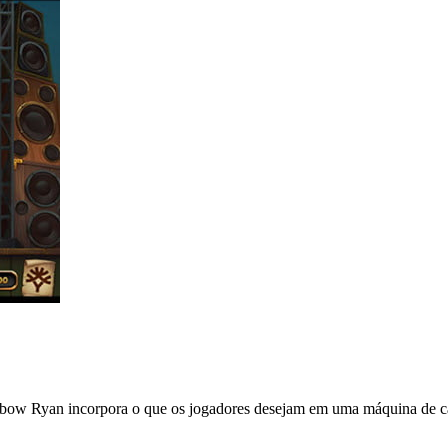
ow Ryan incorpora o que os jogadores desejam em uma máquina de caça-n