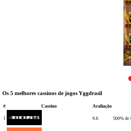
Os 5 melhores cassinos de jogos Yggdrasil
#
Cassino
Avaliação
1
9.6
500% de b