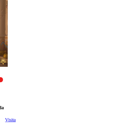
da
Visita