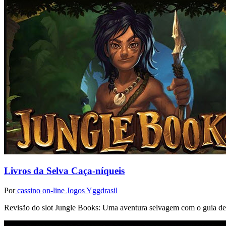
Livros da Selva Caça-níqueis
Por
cassino on-line
Jogos Yggdrasil
Revisão do slot Jungle Books: Uma aventura selvagem com o guia de 