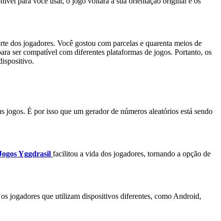
vel para você usar, o jogo voltará à sua orientação original e os
orte dos jogadores. Você gostou com parcelas e quarenta meios de
ara ser compatível com diferentes plataformas de jogos. Portanto, os
ispositivo.
us jogos. É por isso que um gerador de números aleatórios está sendo
Jogos Yggdrasil
facilitou a vida dos jogadores, tornando a opção de
os jogadores que utilizam dispositivos diferentes, como Android,