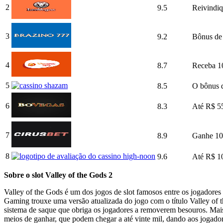
2
9.5
Reivindiq
3
9.2
Bônus de
4
8.7
Receba 1
5
8.5
O bônus 
6
8.3
Até R$ 5
7
8.9
Ganhe 10
8
9.6
Até R$ 1
Sobre o slot Valley of the Gods 2
Valley of the Gods é um dos jogos de slot famosos entre os jogadore
Gaming trouxe uma versão atualizada do jogo com o título Valley of t
sistema de saque que obriga os jogadores a removerem besouros. Mais
meios de ganhar, que podem chegar a até vinte mil, dando aos jogado