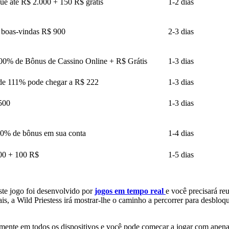
ue até R$ 2.000 + 150 R$ grátis
1-2 dias
 boas-vindas R$ 900
2-3 dias
00% de Bônus de Cassino Online + R$ Grátis
1-3 dias
de 111% pode chegar a R$ 222
1-3 dias
500
1-3 dias
0% de bônus em sua conta
1-4 dias
00 + 100 R$
1-5 dias
te jogo foi desenvolvido por
jogos em tempo real
e você precisará reu
ais, a Wild Priestess irá mostrar-lhe o caminho a percorrer para desblo
itamente em todos os dispositivos e você pode começar a jogar com ape