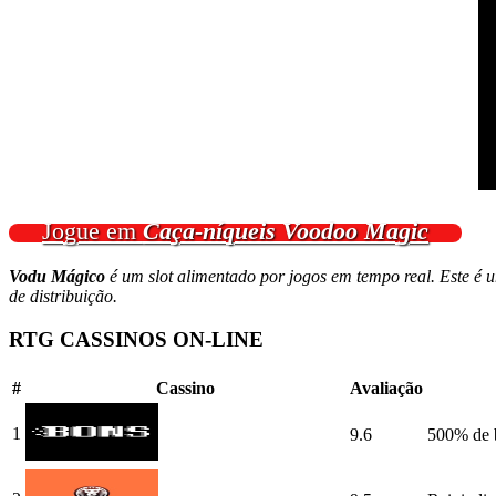
Jogue em
Caça-níqueis Voodoo Magic
Vodu Mágico
é um slot alimentado por jogos em tempo real. Este é 
de distribuição.
RTG CASSINOS ON-LINE
#
Cassino
Avaliação
1
9.6
500% de b