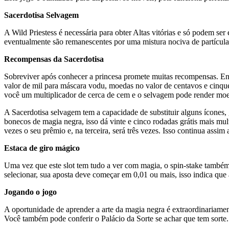
Sacerdotisa Selvagem
A Wild Priestess é necessária para obter Altas vitórias e só podem se
eventualmente são remanescentes por uma mistura nociva de partículas
Recompensas da Sacerdotisa
Sobreviver após conhecer a princesa promete muitas recompensas. En
valor de mil para máscara vodu, moedas no valor de centavos e cinquen
você um multiplicador de cerca de cem e o selvagem pode render moed
A Sacerdotisa selvagem tem a capacidade de substituir alguns ícones
bonecos de magia negra, isso dá vinte e cinco rodadas grátis mais mul
vezes o seu prêmio e, na terceira, será três vezes. Isso continua assim a
Estaca de giro mágico
Uma vez que este slot tem tudo a ver com magia, o spin-stake també
selecionar, sua aposta deve começar em 0,01 ou mais, isso indica qu
Jogando o jogo
A oportunidade de aprender a arte da magia negra é extraordinariament
Você também pode conferir o Palácio da Sorte se achar que tem sorte.