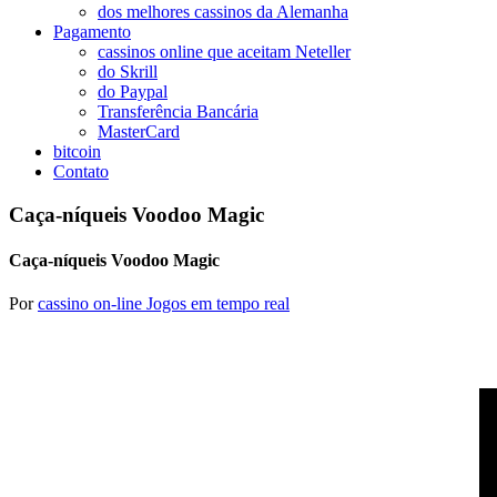
dos melhores cassinos da Alemanha
Pagamento
cassinos online que aceitam Neteller
do Skrill
do Paypal
Transferência Bancária
MasterCard
bitcoin
Contato
Caça-níqueis Voodoo Magic
Caça-níqueis Voodoo Magic
Por
cassino on-line
Jogos em tempo real