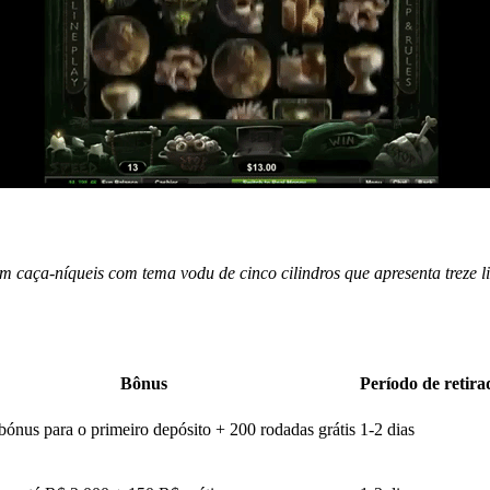
um caça-níqueis com tema vodu de cinco cilindros que apresenta treze 
Bônus
Período de retira
ónus para o primeiro depósito + 200 rodadas grátis
1-2 dias