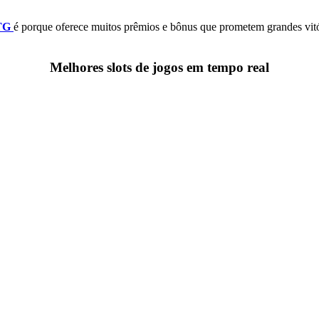
RTG
é porque oferece muitos prêmios e bônus que prometem grandes vitó
Melhores slots de jogos em tempo real