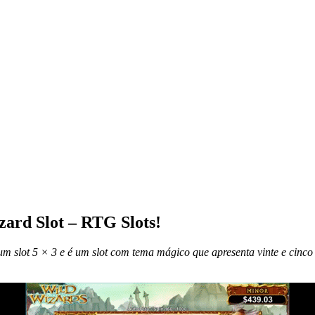
zard Slot – RTG Slots!
um slot 5 × 3 e é um slot com tema mágico que apresenta vinte e cinco