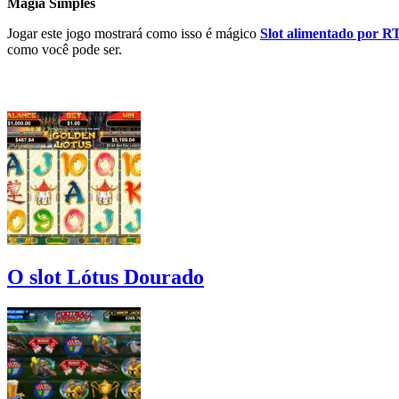
Magia Simples
Jogar este jogo mostrará como isso é mágico
Slot alimentado por 
como você pode ser.
O slot Lótus Dourado