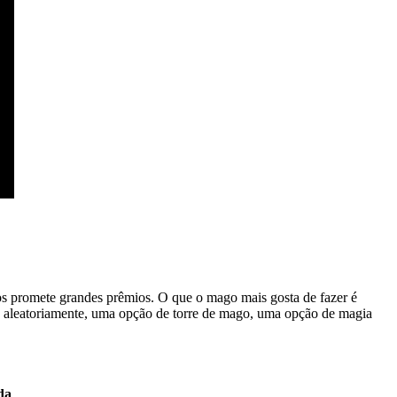
iços promete grandes prêmios. O que o mago mais gosta de fazer é
ado aleatoriamente, uma opção de torre de mago, uma opção de magia
da