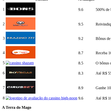
1
9.6
500% de b
2
9.5
Reivindiq
3
9.2
Bônus de
4
8.7
Receba 1
5
8.5
O bônus 
6
8.3
Até R$ 5
7
8.9
Ganhe 10
8
9.6
Até R$ 1
A Terra do Mago