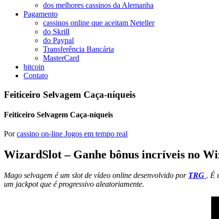
dos melhores cassinos da Alemanha
Pagamento
cassinos online que aceitam Neteller
do Skrill
do Paypal
Transferência Bancária
MasterCard
bitcoin
Contato
Feiticeiro Selvagem Caça-níqueis
Feiticeiro Selvagem Caça-níqueis
Por
cassino on-line
Jogos em tempo real
WizardSlot – Ganhe bônus incríveis no Wi
Mago selvagem
é um slot de vídeo online desenvolvido por
TRG
. É 
um jackpot que é progressivo aleatoriamente.