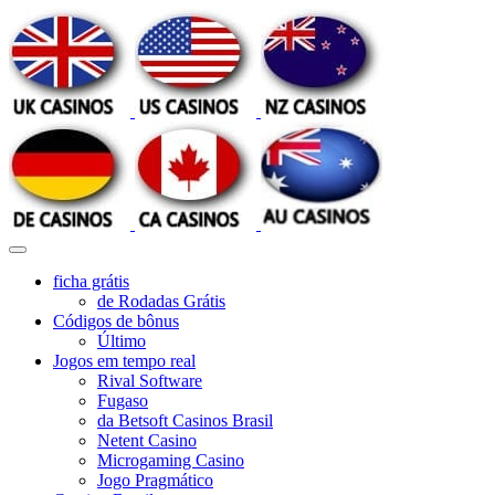
ficha grátis
de Rodadas Grátis
Códigos de bônus
Último
Jogos em tempo real
Rival Software
Fugaso
da Betsoft Casinos Brasil
Netent Casino
Microgaming Casino
Jogo Pragmático