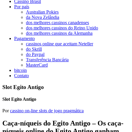
Cassino Brasil
Por país
Australian Pokies
da Nova Zelândia
dos melhores cassinos canadenses
dos melhores cassinos do Reino Unido
dos melhores cassinos da Alemanha
Pagamento
cassinos online que aceitam Neteller
do Skrill
do Paypal
Transferência Bancária
MasterCard
bitcoin
Contato
Slot Egito Antigo
Slot Egito Antigo
Por
cassino on-line
slots de jogo pragmática
Caça-níqueis do Egito Antigo – Os caça-
níqueis online do Egito Antigo ganham