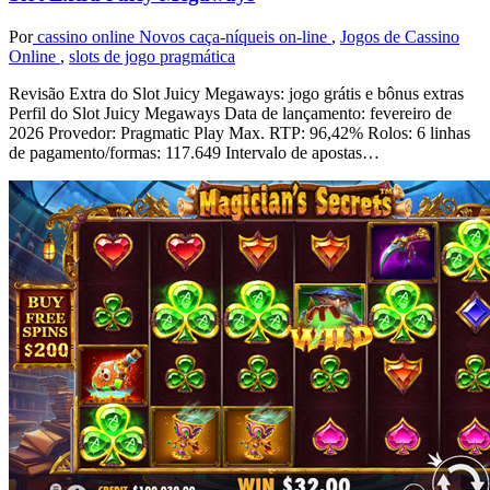
Por
cassino online
Novos caça-níqueis on-line
,
Jogos de Cassino
Online
,
slots de jogo pragmática
Revisão Extra do Slot Juicy Megaways: jogo grátis e bônus extras
Perfil do Slot Juicy Megaways Data de lançamento: fevereiro de
2026 Provedor: Pragmatic Play Max. RTP: 96,42% Rolos: 6 linhas
de pagamento/formas: 117.649 Intervalo de apostas…