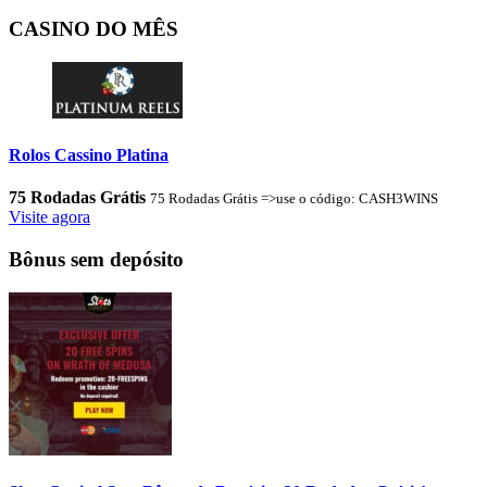
CASINO DO MÊS
Rolos Cassino Platina
75 Rodadas Grátis
75 Rodadas Grátis =>use o código: CASH3WINS
Visite agora
Bônus sem depósito