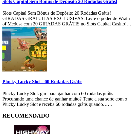
Slots Capital Sem Bônus de Depósito 20 Rodadas Grátis!
Slots Capital Sem Bônus de Depósito 20 Rodadas Grátis!
GIRADAS GRATUITAS EXCLUSIVAS: Livre o poder de Wrath
of Medusa com 20 GIRADAS GRÁTIS no Slots Capital Casino!…
Plucky Lucky Slot – 60 Rodadas Grátis
Plucky Lucky Slot: gire para ganhar com 60 rodadas grátis
Procurando uma chance de ganhar muito? Tente a sua sorte com o
Plucky Lucky Slot e receba 60 rodadas grátis quando……
RECOMENDADO