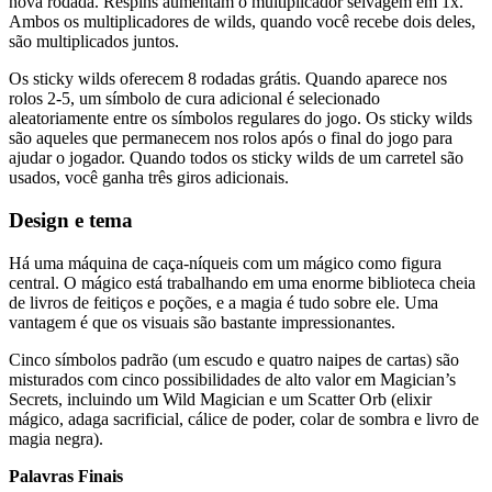
nova rodada. Respins aumentam o multiplicador selvagem em 1x.
Ambos os multiplicadores de wilds, quando você recebe dois deles,
são multiplicados juntos.
Os sticky wilds oferecem 8 rodadas grátis. Quando aparece nos
rolos 2-5, um símbolo de cura adicional é selecionado
aleatoriamente entre os símbolos regulares do jogo. Os sticky wilds
são aqueles que permanecem nos rolos após o final do jogo para
ajudar o jogador. Quando todos os sticky wilds de um carretel são
usados, você ganha três giros adicionais.
Design e tema
Há uma máquina de caça-níqueis com um mágico como figura
central. O mágico está trabalhando em uma enorme biblioteca cheia
de livros de feitiços e poções, e a magia é tudo sobre ele. Uma
vantagem é que os visuais são bastante impressionantes.
Cinco símbolos padrão (um escudo e quatro naipes de cartas) são
misturados com cinco possibilidades de alto valor em Magician’s
Secrets, incluindo um Wild Magician e um Scatter Orb (elixir
mágico, adaga sacrificial, cálice de poder, colar de sombra e livro de
magia negra).
Palavras Finais