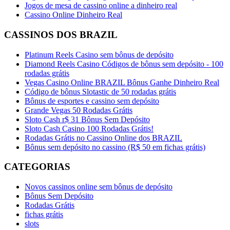
Jogos de mesa de cassino online a dinheiro real
Cassino Online Dinheiro Real
CASSINOS DOS BRAZIL
Platinum Reels Casino sem bônus de depósito
Diamond Reels Casino Códigos de bônus sem depósito - 100
rodadas grátis
Vegas Casino Online BRAZIL Bônus Ganhe Dinheiro Real
Código de bônus Slotastic de 50 rodadas grátis
Bônus de esportes e cassino sem depósito
Grande Vegas 50 Rodadas Grátis
Sloto Cash r$ 31 Bônus Sem Depósito
Sloto Cash Casino 100 Rodadas Grátis!
Rodadas Grátis no Cassino Online dos BRAZIL
Bônus sem depósito no cassino (R$ 50 em fichas grátis)
CATEGORIAS
Novos cassinos online sem bônus de depósito
Bônus Sem Depósito
Rodadas Grátis
fichas grátis
slots