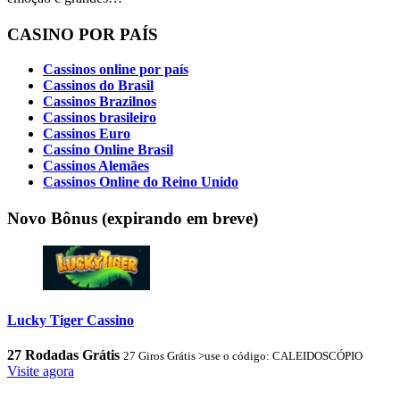
CASINO POR PAÍS
Cassinos online por país
Cassinos do Brasil
Cassinos Brazilnos
Cassinos brasileiro
Cassinos Euro
Cassino Online Brasil
Cassinos Alemães
Cassinos Online do Reino Unido
Novo Bônus (expirando em breve)
Lucky Tiger Cassino
27 Rodadas Grátis
27 Giros Grátis >use o código: CALEIDOSCÓPIO
Visite agora