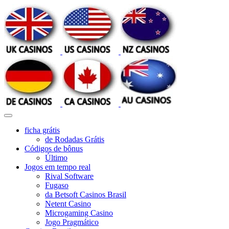
ficha grátis
de Rodadas Grátis
Códigos de bônus
Último
Jogos em tempo real
Rival Software
Fugaso
da Betsoft Casinos Brasil
Netent Casino
Microgaming Casino
Jogo Pragmático