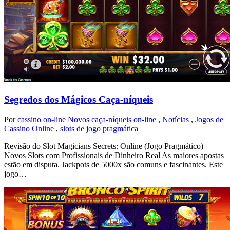
Segredos dos Mágicos Caça-níqueis
Por
cassino on-line
Novos caça-níqueis on-line
,
Notícias
,
Jogos de
Cassino Online
,
slots de jogo pragmática
Revisão do Slot Magicians Secrets: Online (Jogo Pragmático)
Novos Slots com Profissionais de Dinheiro Real As maiores apostas
estão em disputa. Jackpots de 5000x são comuns e fascinantes. Este
jogo…