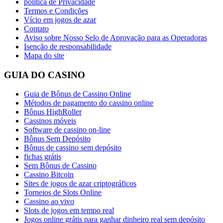
política de Privacidade
Termos e Condições
Vício em jogos de azar
Contato
Aviso sobre Nosso Selo de Aprovação para as Operadoras
Isenção de responsabilidade
Mapa do site
GUIA DO CASINO
Guia de Bônus de Cassino Online
Métodos de pagamento do cassino online
Bônus HighRoller
Cassinos móveis
Software de cassino on-line
Bônus Sem Depósito
Bônus de cassino sem depósito
fichas grátis
Sem Bônus de Cassino
Cassino Bitcoin
Sites de jogos de azar criptográficos
Torneios de Slots Online
Cassino ao vivo
Slots de jogos em tempo real
Jogos online grátis para ganhar dinheiro real sem depósito