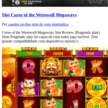
Slot Curse of the Werewolf Megaways
Por
cassino on-line
slots de jogo pragmática
Curse of the Werewolf Megaways Slot Review (Pragmatic play)
Slots Pragmatic play foi capaz de criar outro jogo incrível. Tem
grande compatibilidade com dispositivos móveis e…