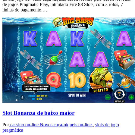
de jogos Pragmatic Play, intitulado Fire 88 Slots, com 3 rolos, 7
linhas de pagamento,…
Slot Bonanza de baixo maior
Por
cassino on-line
Novos caça-níqueis on-line
,
slots de jogo
pragmática