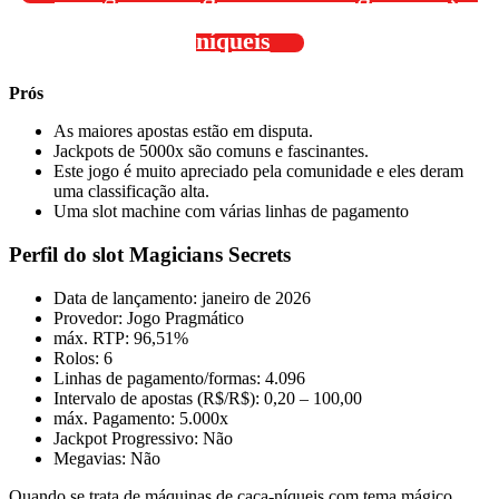
níqueis
Prós
As maiores apostas estão em disputa.
Jackpots de 5000x são comuns e fascinantes.
Este jogo é muito apreciado pela comunidade e eles deram
uma classificação alta.
Uma slot machine com várias linhas de pagamento
Perfil do slot Magicians Secrets
Data de lançamento: janeiro de 2026
Provedor: Jogo Pragmático
máx. RTP: 96,51%
Rolos: 6
Linhas de pagamento/formas: 4.096
Intervalo de apostas (R$/R$): 0,20 – 100,00
máx. Pagamento: 5.000x
Jackpot Progressivo: Não
Megavias: Não
Quando se trata de máquinas de caça-níqueis com tema mágico,