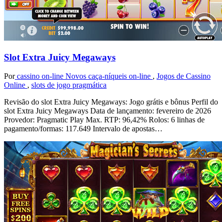
Slot Extra Juicy Megaways
Por
cassino on-line
Novos caça-níqueis on-line
,
Jogos de Cassino
Online
,
slots de jogo pragmática
Revisão do slot Extra Juicy Megaways: Jogo grátis e bônus Perfil do
slot Extra Juicy Megaways Data de lançamento: fevereiro de 2026
Provedor: Pragmatic Play Max. RTP: 96,42% Rolos: 6 linhas de
pagamento/formas: 117.649 Intervalo de apostas…