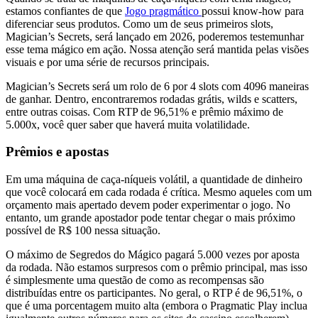
estamos confiantes de que
Jogo pragmático
possui know-how para
diferenciar seus produtos. Como um de seus primeiros slots,
Magician’s Secrets, será lançado em 2026, poderemos testemunhar
esse tema mágico em ação. Nossa atenção será mantida pelas visões
visuais e por uma série de recursos principais.
Magician’s Secrets será um rolo de 6 por 4 slots com 4096 maneiras
de ganhar. Dentro, encontraremos rodadas grátis, wilds e scatters,
entre outras coisas. Com RTP de 96,51% e prêmio máximo de
5.000x, você quer saber que haverá muita volatilidade.
Prêmios e apostas
Em uma máquina de caça-níqueis volátil, a quantidade de dinheiro
que você colocará em cada rodada é crítica. Mesmo aqueles com um
orçamento mais apertado devem poder experimentar o jogo. No
entanto, um grande apostador pode tentar chegar o mais próximo
possível de R$ 100 nessa situação.
O máximo de Segredos do Mágico pagará 5.000 vezes por aposta
da rodada. Não estamos surpresos com o prêmio principal, mas isso
é simplesmente uma questão de como as recompensas são
distribuídas entre os participantes. No geral, o RTP é de 96,51%, o
que é uma porcentagem muito alta (embora o Pragmatic Play inclua