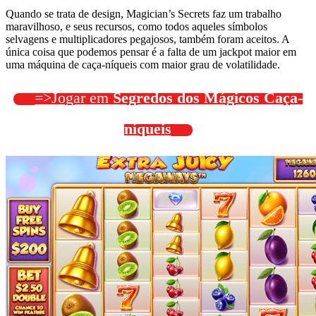
Quando se trata de design, Magician’s Secrets faz um trabalho
maravilhoso, e seus recursos, como todos aqueles símbolos
selvagens e multiplicadores pegajosos, também foram aceitos. A
única coisa que podemos pensar é a falta de um jackpot maior em
uma máquina de caça-níqueis com maior grau de volatilidade.
=>Jogar em
Segredos dos Mágicos Caça-
níqueis