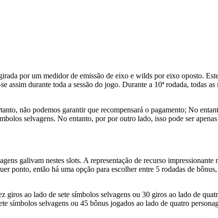
 girada por um medidor de emissão de eixo e wilds por eixo oposto. Est
se assim durante toda a sessão do jogo. Durante a 10ª rodada, todas a
tanto, não podemos garantir que recompensará o pagamento; No entanto, e
ímbolos selvagens. No entanto, por por outro lado, isso pode ser apena
ens galivam nestes slots. A representação de recurso impressionante n
er ponto, então há uma opção para escolher entre 5 rodadas de bônus,
 giros ao lado de sete símbolos selvagens ou 30 giros ao lado de quat
sete símbolos selvagens ou 45 bônus jogados ao lado de quatro persona