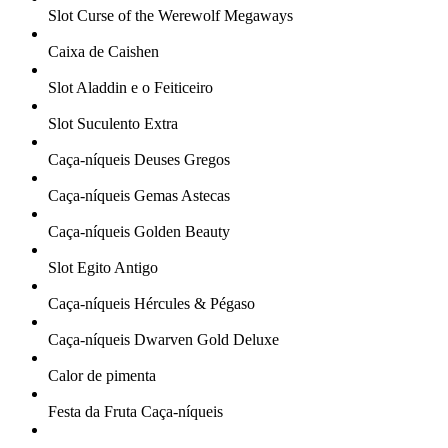
Slot Curse of the Werewolf Megaways
Caixa de Caishen
Slot Aladdin e o Feiticeiro
Slot Suculento Extra
Caça-níqueis Deuses Gregos
Caça-níqueis Gemas Astecas
Caça-níqueis Golden Beauty
Slot Egito Antigo
Caça-níqueis Hércules & Pégaso
Caça-níqueis Dwarven Gold Deluxe
Calor de pimenta
Festa da Fruta Caça-níqueis