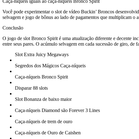
Caça-níqueis iguais ao caça-níqueis Bronco Spirit
Você pode experimentar o slot de vídeo Buckin’ Broncos desenvolvido
selvagem e jogo de bônus ao lado de pagamentos que multiplicam o a
Conclusão
O jogo de slot Bronco Spirit é uma atualização diferente e decente in
entre seus pares. O acúmulo selvagem em cada sucessão de giro, de fa
Slot Extra Juicy Megaways
Segredos dos Mágicos Caça-níqueis
Caça-níqueis Bronco Spirit
Disparar 88 slots
Slot Bonanza de baixo maior
Caça-níqueis Diamond são Forever 3 Lines
Caça-níqueis de trem de ouro
Caça-níqueis de Ouro de Caishen