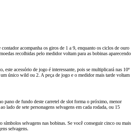
e contador acompanha os giros de 1 a 9, enquanto os ciclos de ouro
s moedas recolhidas pelo medidor voltam para as bobinas aparecendo
ste acessório de jogo é interessante, pois se multiplicará nas 10ª
s um único wild ou 2. A peça de jogo e o medidor mais tarde voltam
o pano de fundo deste carretel de slot forma o próximo, menor
 ao lado de sete personagens selvagens em cada rodada, ou 15
ro símbolos selvagens nas bobinas. Se você conseguir cinco ou mais
gens selvagens.