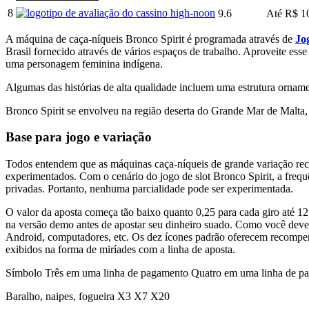
8
9.6
Até R$ 1
A máquina de caça-níqueis Bronco Spirit é programada através de
Jo
Brasil fornecido através de vários espaços de trabalho. Aproveite es
uma personagem feminina indígena.
Algumas das histórias de alta qualidade incluem uma estrutura ornamen
Bronco Spirit se envolveu na região deserta do Grande Mar de Malta, 
Base para jogo e variação
Todos entendem que as máquinas caça-níqueis de grande variação r
experimentados. Com o cenário do jogo de slot Bronco Spirit, a frequ
privadas. Portanto, nenhuma parcialidade pode ser experimentada.
O valor da aposta começa tão baixo quanto 0,25 para cada giro até 125
na versão demo antes de apostar seu dinheiro suado. Como você deve t
Android, computadores, etc. Os dez ícones padrão oferecem recompen
exibidos na forma de miríades com a linha de aposta.
Símbolo Três em uma linha de pagamento Quatro em uma linha de p
Baralho, naipes, fogueira X3 X7 X20