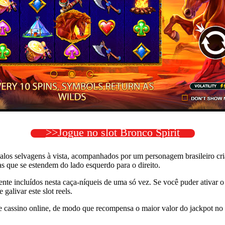
>>Jogue no slot Bronco Spirit
los selvagens à vista, acompanhados por um personagem brasileiro cria
as que se estendem do lado esquerdo para o direito.
te incluídos nesta caça-níqueis de uma só vez. Se você puder ativar o
galivar este slot reels.
e cassino online, de modo que recompensa o maior valor do jackpot no v