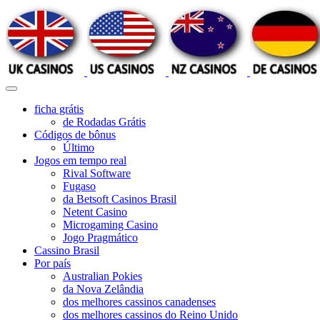
ficha grátis
de Rodadas Grátis
Códigos de bônus
Último
Jogos em tempo real
Rival Software
Fugaso
da Betsoft Casinos Brasil
Netent Casino
Microgaming Casino
Jogo Pragmático
Cassino Brasil
Por país
Australian Pokies
da Nova Zelândia
dos melhores cassinos canadenses
dos melhores cassinos do Reino Unido