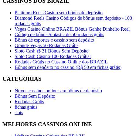
CASSINOS DOS BRAZIL
Platinum Reels Casino sem bônus de depósito
Diamond Reels Casino Códigos de bônus sem depósito - 100
rodadas grátis
Vegas Casino Online BRAZIL Bônus Ganhe Dinheiro Real
Código de bônus Slotastic de 50 rodadas grátis
Bônus de esportes e cassino sem depósito
Grande Vegas 50 Rodadas Grátis
Sloto Cash r$ 31 Bônus Sem Depósito
Sloto Cash Casino 100 Rodadas Grátis!
Rodadas Grátis no Cassino Online dos BRAZIL
Bônus sem depósito no cassino (R$ 50 em fichas grátis)
CATEGORIAS
Novos cassinos online sem bônus de depósito
Bônus Sem Depósito
Rodadas Grátis
fichas grátis
slots
MELHORES CASSINOS ONLINE