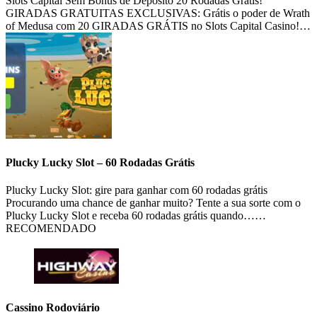
Slots Capital Sem Bônus de Depósito 20 Rodadas Grátis!
GIRADAS GRATUITAS EXCLUSIVAS: Grátis o poder de Wrath
of Medusa com 20 GIRADAS GRÁTIS no Slots Capital Casino!…
Plucky Lucky Slot – 60 Rodadas Grátis
Plucky Lucky Slot: gire para ganhar com 60 rodadas grátis
Procurando uma chance de ganhar muito? Tente a sua sorte com o
Plucky Lucky Slot e receba 60 rodadas grátis quando……
RECOMENDADO
Cassino Rodoviário