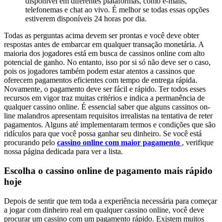
disponível em diferentes plataformas, como e-mails,
telefonemas e chat ao vivo. É melhor se todas essas opções
estiverem disponíveis 24 horas por dia.
Todas as perguntas acima devem ser prontas e você deve obter
respostas antes de embarcar em qualquer transação monetária. A
maioria dos jogadores está em busca de cassinos online com alto
potencial de ganho. No entanto, isso por si só não deve ser o caso,
pois os jogadores também podem estar atentos a cassinos que
oferecem pagamentos eficientes com tempo de entrega rápida.
Novamente, o pagamento deve ser fácil e rápido. Ter todos esses
recursos em vigor traz muitas critérios e indica a permanência de
qualquer cassino online. É essencial saber que alguns cassinos on-
line malandros apresentam requisitos irrealistas na tentativa de reter
pagamentos. Alguns até implementaram termos e condições que são
ridículos para que você possa ganhar seu dinheiro. Se você está
procurando pelo
cassino online com maior pagamento
, verifique
nossa página dedicada para ver a lista.
Escolha o cassino online de pagamento mais rápido
hoje
Depois de sentir que tem toda a experiência necessária para começar
a jogar com dinheiro real em qualquer cassino online, você deve
procurar um cassino com um pagamento rápido. Existem muitos