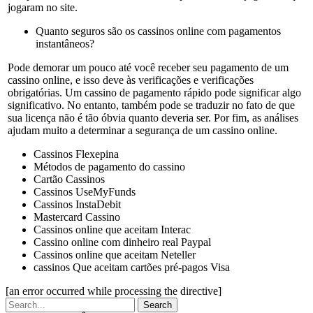
jogaram no site.
Quanto seguros são os cassinos online com pagamentos
instantâneos?
Pode demorar um pouco até você receber seu pagamento de um
cassino online, e isso deve às verificações e verificações
obrigatórias. Um cassino de pagamento rápido pode significar algo
significativo. No entanto, também pode se traduzir no fato de que
sua licença não é tão óbvia quanto deveria ser. Por fim, as análises
ajudam muito a determinar a segurança de um cassino online.
Cassinos Flexepina
Métodos de pagamento do cassino
Cartão Cassinos
Cassinos UseMyFunds
Cassinos InstaDebit
Mastercard Cassino
Cassinos online que aceitam Interac
Cassino online com dinheiro real Paypal
Cassinos online que aceitam Neteller
cassinos Que aceitam cartões pré-pagos Visa
[an error occurred while processing the directive]