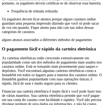
portanto, os jogadores devem certificar-se de observar essa barreira.
Frequência de retirada reduzida
Os jogadores devem ficar atentos porque alguns cassinos online
guardam uma pequena impressão dizendo que você só pode sacar
de vez em quando. Fique atento para não cair nas mãos dessas
categorias de cassinos.
alguns atrasos associados a diferentes métodos de pagamento
O pagamento fácil e rápido da carteira eletrônica
As carteiras eletrônicas estão crescendo extensivamente em
popularidade como um dos métodos de pagamento mais usados ​​nos
cassinos online. Está se tornando mais proeminente para saques e
depósitos. Você encontrará algumas carteiras eletrônicas como a
Instadebit em todos os lugares para a maioria dos cassinos online. O
Instadebit ganhou popularidade com suas operações únicas; é
rápido, fácil de usar e muito seguro para os clientes.
Financiar sua carteira eletrônica é muito fácil e você pode fazer isso
de várias maneiras. Sua carteira eletrônica permite que você pague
em sua conta do cassino com facilidade e rapidez. Você não precisa
divulgar nenhum de seus dados ou informações, e não há custos