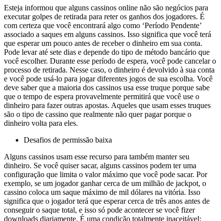
Esteja informou que alguns cassinos online não são negócios para
executar golpes de retirada para reter os ganhos dos jogadores. É
com certeza que você encontrará algo como ‘Período Pendente’
associado a saques em alguns cassinos. Isso significa que você terá
que esperar um pouco antes de receber o dinheiro em sua conta.
Pode levar até sete dias e depende do tipo de método bancário que
você escolher. Durante esse período de espera, você pode cancelar o
processo de retirada. Nesse caso, o dinheiro é devolvido à sua conta
e você pode usá-lo para jogar diferentes jogos de sua escolha. Você
deve saber que a maioria dos cassinos usa esse truque porque sabe
que o tempo de espera provavelmente permitirá que você use o
dinheiro para fazer outras apostas. Aqueles que usam esses truques
são o tipo de cassino que realmente não quer pagar porque o
dinheiro volta para eles.
Desafios de permissão baixa
Alguns cassinos usam esse recurso para também manter seu
dinheiro. Se você quiser sacar, alguns cassinos podem ter uma
configuração que limita o valor máximo que você pode sacar. Por
exemplo, se um jogador ganhar cerca de um milhão de jackpot, o
cassino coloca um saque máximo de mil dólares na vitória. Isso
significa que o jogador terá que esperar cerca de três anos antes de
conseguir o saque total, e isso só pode acontecer se você fizer
downloads diariamente. É uma condição totalmente inaceitável;