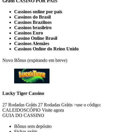
Grátis
CASINO POR PAÍS
Cassinos online por país
Cassinos do Brasil
Cassinos Brazilnos
Cassinos brasileiro
Cassinos Euro
Cassino Online Brasil
Cassinos Alemães
Cassinos Online do Reino Unido
Novo Bônus (expirando em breve)
Lucky Tiger Cassino
27 Rodadas Grátis
27 Rodadas Grátis >use o código:
CALEIDOSCÓPIO
Visite agora
GUIA DO CASSINO
Bônus sem depósito
Fichas grátis