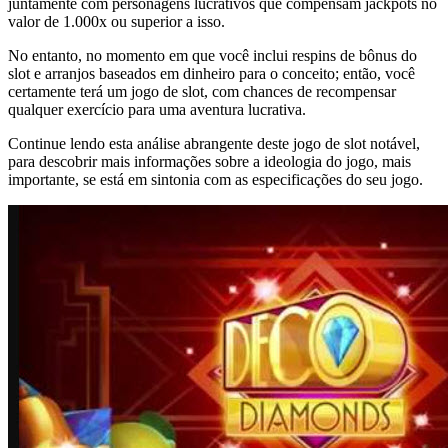
juntamente com personagens lucrativos que compensam jackpots no
valor de 1.000x ou superior a isso.
No entanto, no momento em que você inclui respins de bônus do
slot e arranjos baseados em dinheiro para o conceito; então, você
certamente terá um jogo de slot, com chances de recompensar
qualquer exercício para uma aventura lucrativa.
Continue lendo esta análise abrangente deste jogo de slot notável,
para descobrir mais informações sobre a ideologia do jogo, mais
importante, se está em sintonia com as especificações do seu jogo.