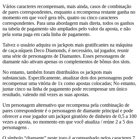
Vários caracteres recompensam, mais ainda, casos de combinação
de pares correspondentes, enquanto a recompensa restante ganha no
momento em que você gera três, quatro ou cinco caracteres
correspondentes. Para uma abordagem mais direta, todos os ganhos
na tabela de pagamento são ampliados pelo valor da aposta, e não
pela soma paga em cada linha de pagamento.
Talvez o usuário adquira os jackpots mais gratificantes na máquina
de caça-níqueis Deco Diamonds, é necessário, tal jogador, reunir
uma série de personagens de Diamantes. Esses personagens de
diamante não ativam apenas os complementos de bônus dos slots.
No entanto, também foram distribuídos os jackpots mais
substanciais. Especificamente, atualizar dois dos personagens pode
recompensar uma vitória de 1x como apostas colocadas; No entanto,
juntar cinco na linha de pagamento pode recompensar um único
resultado, valendo mil vezes as suas apostas.
Um personagem alternativo que recompensa pela combinação de
pares correspondente é o personagem de diamante principal e pode
oferecer a esse jogador um jackpot giratório de dinheiro de 0,5 a 100
vezes a aposta, no momento em que você atualiza / reúne 2 a 5 dos
personagens .
O símbolo “diamante” neste jogo é acompanhado pelos caracteres 7