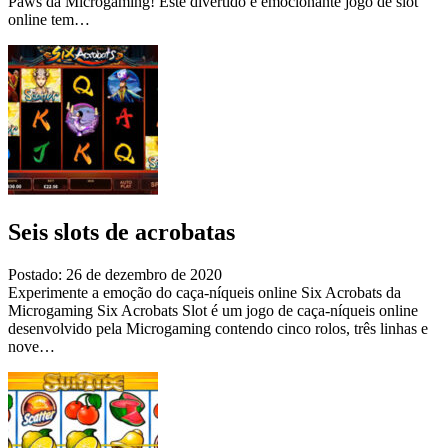
Paws da Microgaming! Este divertido e emocionante jogo de slot
online tem…
Seis slots de acrobatas
Postado: 26 de dezembro de 2020
Experimente a emoção do caça-níqueis online Six Acrobats da
Microgaming Six Acrobats Slot é um jogo de caça-níqueis online
desenvolvido pela Microgaming contendo cinco rolos, três linhas e
nove…