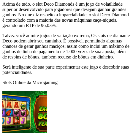
Acima de tudo, o slot Deco Diamonds é um jogo de volatilidade
superior desenvolvido para jogadores que desejam ganhar grandes
ganhos. No que diz respeito à imparcialidade, o slot Deco Diamond
é controlado com a maioria das novas máquinas caça-níqueis,
gerando um RTP de 96,03%.
Talvez você admire jogos de variação extrema; Os slots de diamante
Deco podem abrir seu caminho. É possível, permitindo algumas
chances de gerar ganhos maciços; assim como inclui um máximo de
ganhos de linha de pagamento de 1.000 vezes de sua aposta, além
de respins de bônus, também recurso de bônus em dinheiro.
Será inteligente de sua parte experimentar este jogo e descobrir suas
potencialidades.
Slots Online da Microgaming