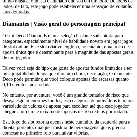
fundo musical otimista e animado que soa em um loop. De todos os
lados, de fato, este jogo pode estabelecer uma sensação de voltar às
eras douradas.
Diamantes | Visão geral do personagem principal
O slot Deco Diamonds é uma seleção bastante satisfatória para
categorias, especialmente nível de habilidade novato em jogar jogos
de slot online. Este slot criativo engloba, no entanto, uma troca de
aposta única que é determinante para a magnitude das apostas gerais
de um jogador.
Talvez você seja do tipo que gosta de apostar fundos limitados e ter
uma jogabilidade longa que dure uma hora; decoração; O diamante
Deco pode permitir que você coloque apostas tão escassas quanto
0,10 créditos, por rodada.
No entanto, por aventura, você é um grande tomador de risco que
deseja esgotar enormes fundos, esta categoria de indivíduos tem uma
variedade de valores de aposta para escolher, até que esse jogador
chegue a um limite máximo de apostas de 50 créditos por rodada.
Este jogo de slot retorna apenas neste caminho, da esquerda para a
direita, portanto, qualquer mistura de personagens iguais precisa
começar no primeiro rolo para ativar vitórias.