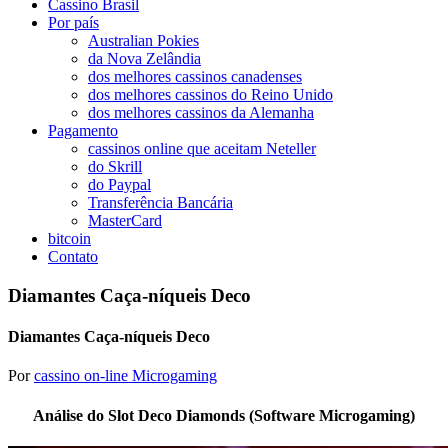
Cassino Brasil
Por país
Australian Pokies
da Nova Zelândia
dos melhores cassinos canadenses
dos melhores cassinos do Reino Unido
dos melhores cassinos da Alemanha
Pagamento
cassinos online que aceitam Neteller
do Skrill
do Paypal
Transferência Bancária
MasterCard
bitcoin
Contato
Diamantes Caça-níqueis Deco
Diamantes Caça-níqueis Deco
Por
cassino on-line
Microgaming
Análise do Slot Deco Diamonds (Software Microgaming)