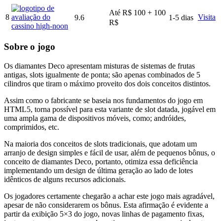
Até R$ 100 + 100
8
Visita
9.6
1-5 dias
R$
Sobre o jogo
Os diamantes Deco apresentam misturas de sistemas de frutas
antigas, slots igualmente de ponta; são apenas combinados de 5
cilindros que tiram o máximo proveito dos dois conceitos distintos.
Assim como o fabricante se baseia nos fundamentos do jogo em
HTML5, torna possível para esta variante de slot datada, jogável em
uma ampla gama de dispositivos móveis, como; andróides,
comprimidos, etc.
Na maioria dos conceitos de slots tradicionais, que adotam um
arranjo de design simples e fácil de usar, além de pequenos bônus, o
conceito de diamantes Deco, portanto, otimiza essa deficiência
implementando um design de última geração ao lado de lotes
idênticos de alguns recursos adicionais.
Os jogadores certamente chegarão a achar este jogo mais agradável,
apesar de não considerarem os bônus. Esta afirmação é evidente a
partir da exibição 5×3 do jogo, novas linhas de pagamento fixas,