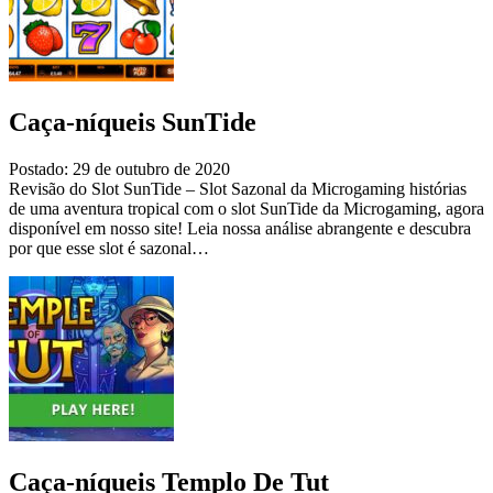
Caça-níqueis SunTide
Postado: 29 de outubro de 2020
Revisão do Slot SunTide – Slot Sazonal da Microgaming histórias
de uma aventura tropical com o slot SunTide da Microgaming, agora
disponível em nosso site! Leia nossa análise abrangente e descubra
por que esse slot é sazonal…
Caça-níqueis Templo De Tut