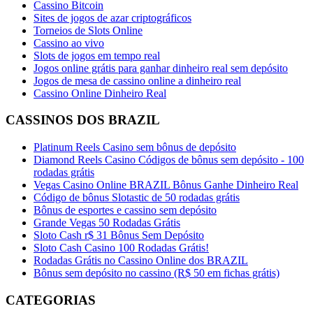
Cassino Bitcoin
Sites de jogos de azar criptográficos
Torneios de Slots Online
Cassino ao vivo
Slots de jogos em tempo real
Jogos online grátis para ganhar dinheiro real sem depósito
Jogos de mesa de cassino online a dinheiro real
Cassino Online Dinheiro Real
CASSINOS DOS BRAZIL
Platinum Reels Casino sem bônus de depósito
Diamond Reels Casino Códigos de bônus sem depósito - 100
rodadas grátis
Vegas Casino Online BRAZIL Bônus Ganhe Dinheiro Real
Código de bônus Slotastic de 50 rodadas grátis
Bônus de esportes e cassino sem depósito
Grande Vegas 50 Rodadas Grátis
Sloto Cash r$ 31 Bônus Sem Depósito
Sloto Cash Casino 100 Rodadas Grátis!
Rodadas Grátis no Cassino Online dos BRAZIL
Bônus sem depósito no cassino (R$ 50 em fichas grátis)
CATEGORIAS