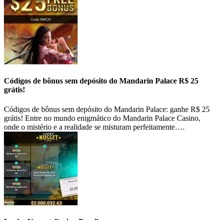
Códigos de bônus sem depósito do Mandarin Palace R$ 25
grátis!
Códigos de bônus sem depósito do Mandarin Palace: ganhe R$ 25
grátis! Entre no mundo enigmático do Mandarin Palace Casino,
onde o mistério e a realidade se misturam perfeitamente….