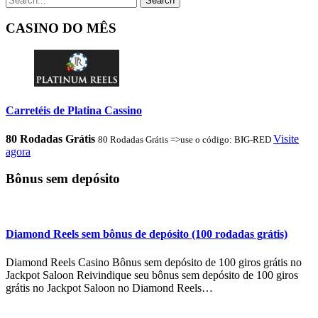
CASINO DO MÊS
Carretéis de Platina Cassino
80 Rodadas Grátis
Visite
80 Rodadas Grátis =>use o código: BIG-RED
agora
Bônus sem depósito
Diamond Reels sem bônus de depósito (100 rodadas grátis)
Diamond Reels Casino Bônus sem depósito de 100 giros grátis no
Jackpot Saloon Reivindique seu bônus sem depósito de 100 giros
grátis no Jackpot Saloon no Diamond Reels…