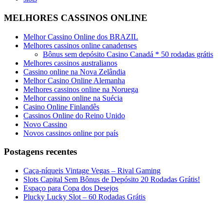
MELHORES CASSINOS ONLINE
Melhor Cassino Online dos BRAZIL
Melhores cassinos online canadenses
Bônus sem depósito Casino Canadá * 50 rodadas grátis
Melhores cassinos australianos
Cassino online na Nova Zelândia
Melhor Casino Online Alemanha
Melhores cassinos online na Noruega
Melhor cassino online na Suécia
Casino Online Finlandês
Cassinos Online do Reino Unido
Novo Cassino
Novos cassinos online por país
Postagens recentes
Caça-níqueis Vintage Vegas – Rival Gaming
Slots Capital Sem Bônus de Depósito 20 Rodadas Grátis!
Espaço para Copa dos Desejos
Plucky Lucky Slot – 60 Rodadas Grátis