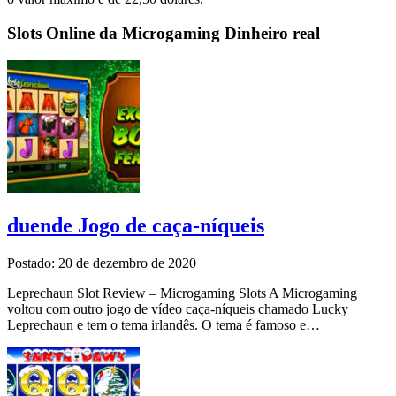
Slots Online da Microgaming Dinheiro real
duende Jogo de caça-níqueis
Postado: 20 de dezembro de 2020
Leprechaun Slot Review – Microgaming Slots A Microgaming
voltou com outro jogo de vídeo caça-níqueis chamado Lucky
Leprechaun e tem o tema irlandês. O tema é famoso e…