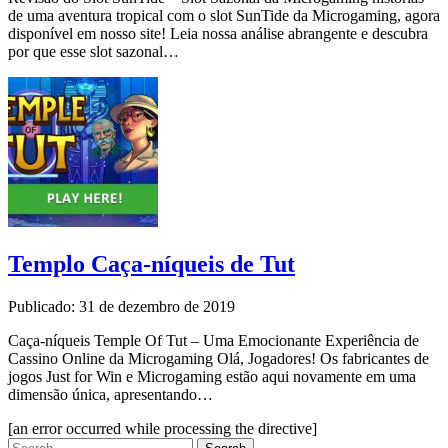
de uma aventura tropical com o slot SunTide da Microgaming, agora
disponível em nosso site! Leia nossa análise abrangente e descubra
por que esse slot sazonal…
Templo Caça-níqueis de Tut
Publicado: 31 de dezembro de 2019
Caça-níqueis Temple Of Tut – Uma Emocionante Experiência de
Cassino Online da Microgaming Olá, Jogadores! Os fabricantes de
jogos Just for Win e Microgaming estão aqui novamente em uma
dimensão única, apresentando…
[an error occurred while processing the directive]