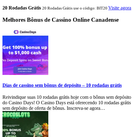
20 Rodadas Grátis
Visite agora
20 Rodadas Grátis use o código: BIT20
Melhores Bônus de Cassino Online Canadense
Dias de cassino sem bônus de depósito – 10 rodadas grátis
Reivindique suas 10 rodadas grátis hoje com o bônus sem depósito
do Casino Days! O Casino Days está oferecendo 10 rodadas grátis
sem depósito de oferta de bônus. Inscreva-se agora…