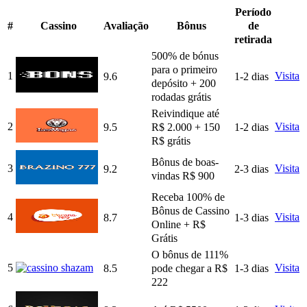
Período
de
#
Cassino
Avaliação
Bônus
retirada
500% de bónus
para o primeiro
1
Visita
9.6
1-2 dias
depósito + 200
rodadas grátis
Reivindique até
2
Visita
R$ 2.000 + 150
9.5
1-2 dias
R$ grátis
Bônus de boas-
3
Visita
9.2
2-3 dias
vindas R$ 900
Receba 100% de
Bônus de Cassino
4
Visita
8.7
1-3 dias
Online + R$
Grátis
O bônus de 111%
5
Visita
pode chegar a R$
8.5
1-3 dias
222