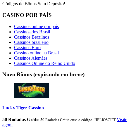
Códigos de Bônus Sem Depósito!…
CASINO POR PAÍS
Cassinos online por país
Cassinos dos Brasil
Cassinos Brazilnos
Cassinos brasileiro
Cassinos Euro
Cassino online na Brasil
Cassinos Alemães
Cassinos Online do Reino Unido
Novo Bônus (expirando em breve)
Lucky Tiger Cassino
50 Rodadas Grátis
Visite
50 Rodadas Grátis >use o código: HELIOSGIFT
agora