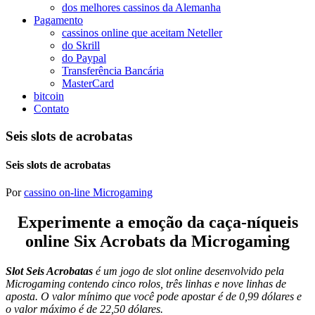
dos melhores cassinos da Alemanha
Pagamento
cassinos online que aceitam Neteller
do Skrill
do Paypal
Transferência Bancária
MasterCard
bitcoin
Contato
Seis slots de acrobatas
Seis slots de acrobatas
Por
cassino on-line
Microgaming
Experimente a emoção da caça-níqueis
online Six Acrobats da Microgaming
Slot Seis Acrobatas
é um jogo de slot online desenvolvido pela
Microgaming contendo cinco rolos, três linhas e nove linhas de
aposta. O valor mínimo que você pode apostar é de 0,99 dólares e
o valor máximo é de 22,50 dólares.