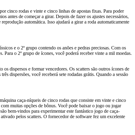
or cinco rodas e vinte e cinco linhas de apostas fixas. Para poder
s antes de começar a girar. Depois de fazer os ajustes necessários,
e reprodução automática. Isso ajudará a girar a roda automaticamente
ássicos e o 2º grupo contendo os anões e pedras preciosas. Com os
es. Para o 2º grupo de ícones, você poderá receber vinte a mil moedas.
to os dispersos e formar vencedores. Os scatters são outros ícones de
 três dispersões, você receberá sete rodadas grátis. Quando a sessão
máquina caça-níqueis de cinco rodas que consiste em vinte e cinco
te com muitas opções de bônus. Você pode baixar o jogo ou jogar
são bem-vindos para experimentar este fantástico jogo de caça-
é ativado pelos scatters. O fornecedor de software fez um excelente