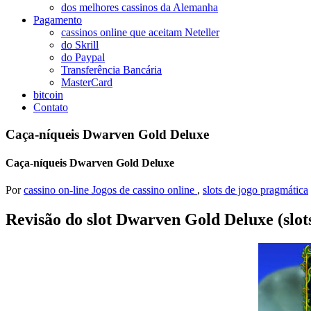
dos melhores cassinos da Alemanha
Pagamento
cassinos online que aceitam Neteller
do Skrill
do Paypal
Transferência Bancária
MasterCard
bitcoin
Contato
Caça-níqueis Dwarven Gold Deluxe
Caça-níqueis Dwarven Gold Deluxe
Por
cassino on-line
Jogos de cassino online
,
slots de jogo pragmática
Revisão do slot Dwarven Gold Deluxe (slot