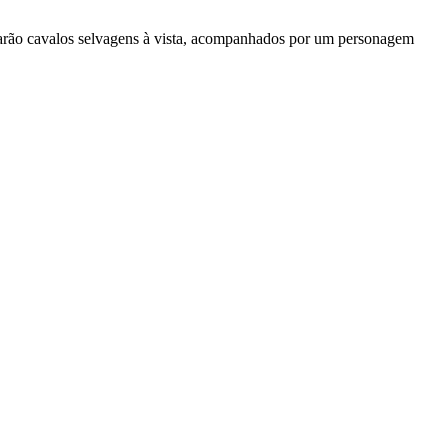
otarão cavalos selvagens à vista, acompanhados por um personagem