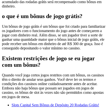
acumulado das rodadas grátis será recompensado como bônus em
dinheiro.
o que é um bônus de jogo grátis?
Um bônus de jogo grátis é um bônus que foi criado para familiarizar
os jogadores com o funcionamento do jogo antes de começarem a
jogar com dinheiro real. Além disso, se um jogador tiver a sorte de
ganhar uma quantidade maior que o bônus inicial de jogo grátis, ele
pode receber um bônus em dinheiro de até R$ 300 de graça. Isso é
conseguido depositando o valor mínimo no cassino.
Existem restrições de jogo se eu jogar
com um bônus?
Quando você joga certos jogos restritos com um bônus, os cassinos
têm o direito de anular seus ganhos. Você deve ler os termos e
condições dos cassinos online cuidadosamente antes de aceitar.
Embora não haja bônus que possam ser jogados em jogos de
cassino, os bônus de slot às vezes não são permitidos como apostas
em jogos de mesa.
Slots Capital Sem Bônus de Depósito 20 Rodadas Grátis!