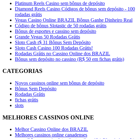
Platinum Reels Casino sem bônus de depósito
Diamond Reels Casino Códigos de bônus sem depósito - 100
rodadas grátis
Vegas Casino Online BRAZIL Bônus Ganhe Dinheiro Real
Código de bônus Slotastic de 50 rodadas grátis
Bônus de esportes e cassino sem depósito
Grande Vegas 50 Rodadas Grátis
Sloto Cash r$ 31 Bônus Sem Depósito
Sloto Cash Casino 100 Rodadas Grátis!
Rodadas Grátis no Cassino Online dos BRAZIL
Bônus sem depósito no cassino (R$ 50 em fichas grátis)
CATEGORIAS
Novos cassinos online sem bônus de depósito
Bônus Sem Depósito
Rodadas Grátis
fichas grátis
slots
MELHORES CASSINOS ONLINE
Melhor Cassino Online dos BRAZIL
Melhores cassinos online canadenses