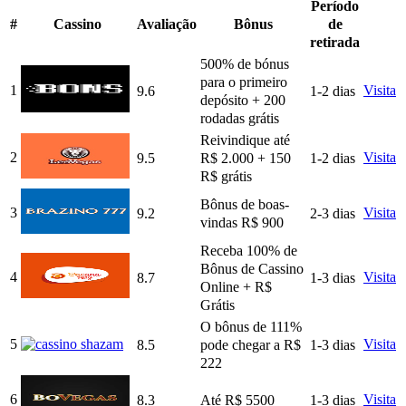
Período
de
#
Cassino
Avaliação
Bônus
retirada
500% de bónus
para o primeiro
1
Visita
9.6
1-2 dias
depósito + 200
rodadas grátis
Reivindique até
2
Visita
R$ 2.000 + 150
9.5
1-2 dias
R$ grátis
Bônus de boas-
3
Visita
9.2
2-3 dias
vindas R$ 900
Receba 100% de
Bônus de Cassino
4
Visita
8.7
1-3 dias
Online + R$
Grátis
O bônus de 111%
5
Visita
pode chegar a R$
8.5
1-3 dias
222
6
Visita
8.3
Até R$ 5500
1-3 dias