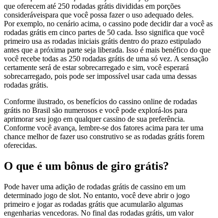
que oferecem até 250 rodadas grátis divididas em porções
consideráveis​​para que você possa fazer o uso adequado deles.
Por exemplo, no cenário acima, o cassino pode decidir dar a você as
rodadas grátis em cinco partes de 50 cada. Isso significa que você
primeiro usa as rodadas iniciais grátis dentro do prazo estipulado
antes que a próxima parte seja liberada. Isso é mais benéfico do que
você recebe todas as 250 rodadas grátis de uma só vez. A sensação
certamente será de estar sobrecarregado e sim, você esperará
sobrecarregado, pois pode ser impossível usar cada uma dessas
rodadas grátis.
Conforme ilustrado, os benefícios do cassino online de rodadas
grátis no Brasil são numerosos e você pode explorá-los para
aprimorar seu jogo em qualquer cassino de sua preferência.
Conforme você avança, lembre-se dos fatores acima para ter uma
chance melhor de fazer uso construtivo se as rodadas grátis forem
oferecidas.
O que é um bônus de giro grátis?
Pode haver uma adição de rodadas grátis de cassino em um
determinado jogo de slot. No entanto, você deve abrir o jogo
primeiro e jogar as rodadas grátis que acumularão algumas
engenharias vencedoras. No final das rodadas grátis, um valor