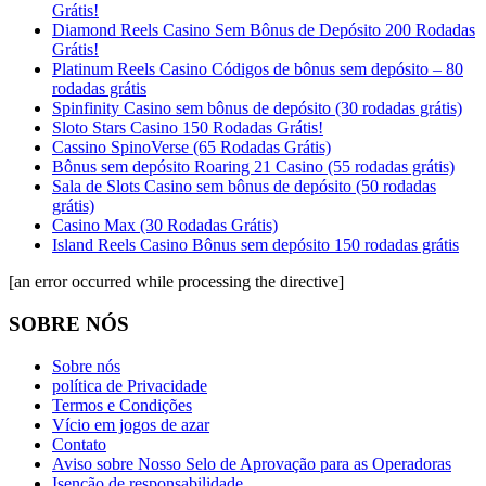
Grátis!
Diamond Reels Casino Sem Bônus de Depósito 200 Rodadas
Grátis!
Platinum Reels Casino Códigos de bônus sem depósito – 80
rodadas grátis
Spinfinity Casino sem bônus de depósito (30 rodadas grátis)
Sloto Stars Casino 150 Rodadas Grátis!
Cassino SpinoVerse (65 Rodadas Grátis)
Bônus sem depósito Roaring 21 Casino (55 rodadas grátis)
Sala de Slots Casino sem bônus de depósito (50 rodadas
grátis)
Casino Max (30 Rodadas Grátis)
Island Reels Casino Bônus sem depósito 150 rodadas grátis
[an error occurred while processing the directive]
SOBRE NÓS
Sobre nós
política de Privacidade
Termos e Condições
Vício em jogos de azar
Contato
Aviso sobre Nosso Selo de Aprovação para as Operadoras
Isenção de responsabilidade