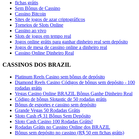
fichas grátis
Sem Bônus de Cassino
Cassino Bitcoin
Sites de jogos de azar criptográficos
Torneios de Slots Online
Cassino ao vivo
Slots de jogos em tempo real
Jogos online grátis para ganhar dinheiro real sem depósito
Jogos de mesa de cassino online a dinheiro real
Cassino Online Dinheiro Real
CASSINOS DOS BRAZIL
Platinum Reels Casino sem bônus de depósito
Diamond Reels Casino Códigos de bônus sem depósito - 100
rodadas grátis
Vegas Casino Online BRAZIL Bônus Ganhe Dinheiro Real
Código de bônus Slotastic de 50 rodadas grátis
Bônus de esportes e cassino sem depósito
Grande Vegas 50 Rodadas Grátis
Sloto Cash r$ 31 Bônus Sem Depósito
Sloto Cash Casino 100 Rodadas Grátis!
Rodadas Grátis no Cassino Online dos BRAZIL
Bônus sem depósito no cassino (R$ 50 em fichas grátis)