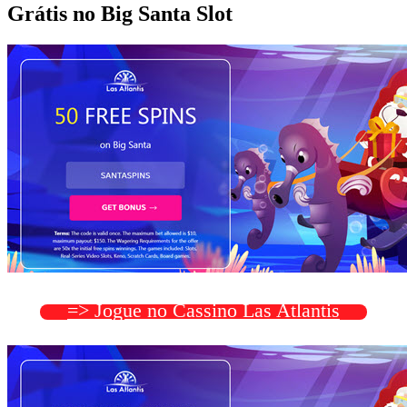
Grátis no Big Santa Slot
=> Jogue no Cassino Las Atlantis