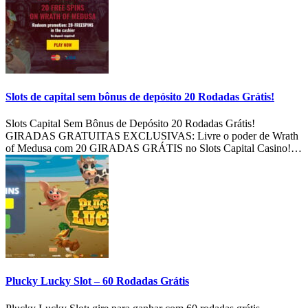
Slots de capital sem bônus de depósito 20 Rodadas Grátis!
Slots Capital Sem Bônus de Depósito 20 Rodadas Grátis!
GIRADAS GRATUITAS EXCLUSIVAS: Livre o poder de Wrath
of Medusa com 20 GIRADAS GRÁTIS no Slots Capital Casino!…
Plucky Lucky Slot – 60 Rodadas Grátis