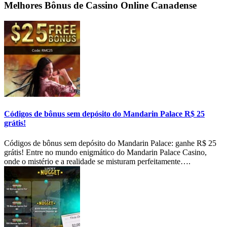
Melhores Bônus de Cassino Online Canadense
Códigos de bônus sem depósito do Mandarin Palace R$ 25
grátis!
Códigos de bônus sem depósito do Mandarin Palace: ganhe R$ 25
grátis! Entre no mundo enigmático do Mandarin Palace Casino,
onde o mistério e a realidade se misturam perfeitamente….