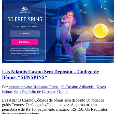
Las Atlantis Casino Sem Depósito – Código de
Bônus: “SUNSPINS”
Por
cassino on-line
Rodadas Grátis
,
O Cassino Atlântida
,
Novo
Bônus Sem Depósito de Cassinos Online
Las Atlantis Casino Códigos de bônus sem depósito 50 rodadas
grátis Termos: O código é válido uma vez. A aposta máxima
permitida é de R$ 10, pagamento máximo: R$ 150. Os Requisitos
de Aposta para a oferta…