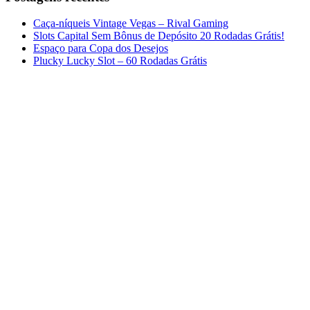
Caça-níqueis Vintage Vegas – Rival Gaming
Slots Capital Sem Bônus de Depósito 20 Rodadas Grátis!
Espaço para Copa dos Desejos
Plucky Lucky Slot – 60 Rodadas Grátis