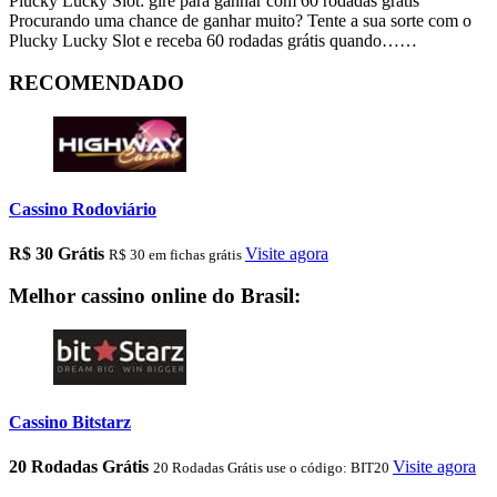
Plucky Lucky Slot: gire para ganhar com 60 rodadas grátis
Procurando uma chance de ganhar muito? Tente a sua sorte com o
Plucky Lucky Slot e receba 60 rodadas grátis quando……
RECOMENDADO
Cassino Rodoviário
R$ 30 Grátis
Visite agora
R$ 30 em fichas grátis
Melhor cassino online do Brasil:
Cassino Bitstarz
20 Rodadas Grátis
Visite agora
20 Rodadas Grátis use o código: BIT20