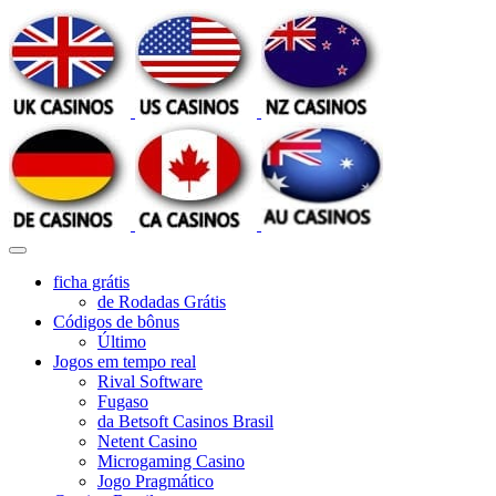
ficha grátis
de Rodadas Grátis
Códigos de bônus
Último
Jogos em tempo real
Rival Software
Fugaso
da Betsoft Casinos Brasil
Netent Casino
Microgaming Casino
Jogo Pragmático