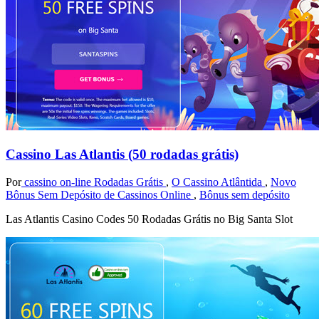
Cassino Las Atlantis (50 rodadas grátis)
Por
cassino on-line
Rodadas Grátis
,
O Cassino Atlântida
,
Novo
Bônus Sem Depósito de Cassinos Online
,
Bônus sem depósito
Las Atlantis Casino Codes 50 Rodadas Grátis no Big Santa Slot