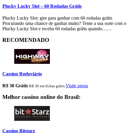
Plucky Lucky Slot – 60 Rodadas Grátis
Plucky Lucky Slot: gire para ganhar com 60 rodadas grátis
Procurando uma chance de ganhar muito? Tente a sua sorte com o
Plucky Lucky Slot e receba 60 rodadas grátis quando……
RECOMENDADO
Cassino Rodoviário
R$ 30 Grátis
Visite agora
R$ 30 em fichas grátis
Melhor cassino online do Brasil:
Cassino Bitstarz