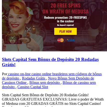
Slots Capital Sem Bônus de Depósito 20 Rodadas
Grátis!
Por
cassino on-line
casino online brasileiros sem códigos de bônus
de depósito
,
Rodadas Grátis
,
Novo Bônus Sem Depósito de
Cassinos Online
,
Bônus sem depósito
,
Bônus de cassino sem
depósito
,
Cassino Capital Slot
Slots Capital Sem Bônus de Depósito 20 Rodadas Grátis!
GIRADAS GRATUITAS EXCLUSIVAS: Livre o poder de Wrath
of Medusa com 20 GIRADAS GRÁTIS no Slots Capital Casino!