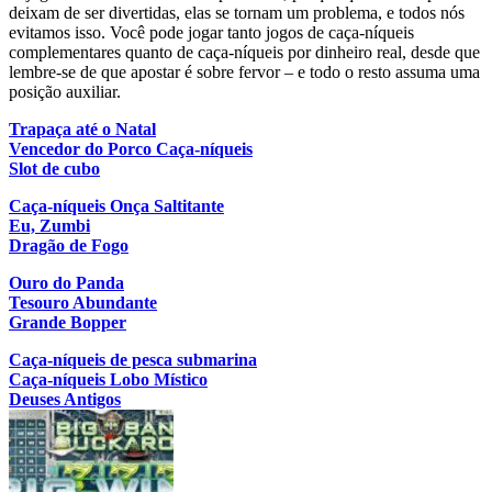
deixam de ser divertidas, elas se tornam um problema, e todos nós
evitamos isso. Você pode jogar tanto jogos de caça-níqueis
complementares quanto de caça-níqueis por dinheiro real, desde que
lembre-se de que apostar é sobre fervor – e todo o resto assuma uma
posição auxiliar.
Trapaça até o Natal
Vencedor do Porco Caça-níqueis
Slot de cubo
Caça-níqueis Onça Saltitante
Eu, Zumbi
Dragão de Fogo
Ouro do Panda
Tesouro Abundante
Grande Bopper
Caça-níqueis de pesca submarina
Caça-níqueis Lobo Místico
Deuses Antigos