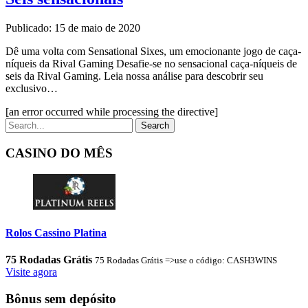
Publicado: 15 de maio de 2020
Dê uma volta com Sensational Sixes, um emocionante jogo de caça-
níqueis da Rival Gaming Desafie-se no sensacional caça-níqueis de
seis da Rival Gaming. Leia nossa análise para descobrir seu
exclusivo…
[an error occurred while processing the directive]
CASINO DO MÊS
Rolos Cassino Platina
75 Rodadas Grátis
75 Rodadas Grátis =>use o código: CASH3WINS
Visite agora
Bônus sem depósito