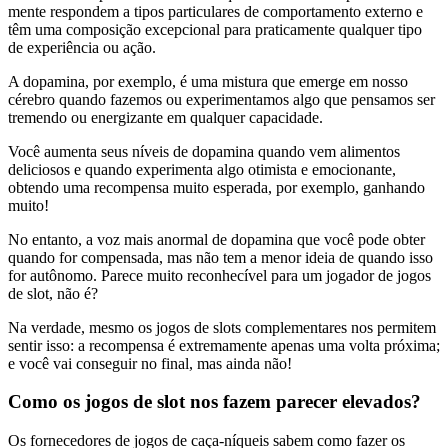
mente respondem a tipos particulares de comportamento externo e
têm uma composição excepcional para praticamente qualquer tipo
de experiência ou ação.
A dopamina, por exemplo, é uma mistura que emerge em nosso
cérebro quando fazemos ou experimentamos algo que pensamos ser
tremendo ou energizante em qualquer capacidade.
Você aumenta seus níveis de dopamina quando vem alimentos
deliciosos e quando experimenta algo otimista e emocionante,
obtendo uma recompensa muito esperada, por exemplo, ganhando
muito!
No entanto, a voz mais anormal de dopamina que você pode obter
quando for compensada, mas não tem a menor ideia de quando isso
for autônomo. Parece muito reconhecível para um jogador de jogos
de slot, não é?
Na verdade, mesmo os jogos de slots complementares nos permitem
sentir isso: a recompensa é extremamente apenas uma volta próxima;
e você vai conseguir no final, mas ainda não!
Como os jogos de slot nos fazem parecer elevados?
Os fornecedores de jogos de caça-níqueis sabem como fazer os