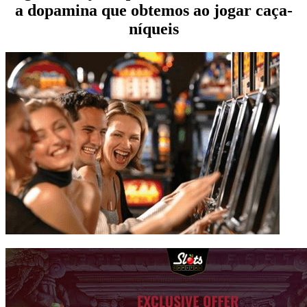
a dopamina que obtemos ao jogar caça-
níqueis