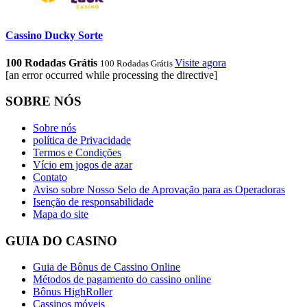
Cassino Ducky Sorte
100 Rodadas Grátis
Visite agora
100 Rodadas Grátis
[an error occurred while processing the directive]
SOBRE NÓS
Sobre nós
política de Privacidade
Termos e Condições
Vício em jogos de azar
Contato
Aviso sobre Nosso Selo de Aprovação para as Operadoras
Isenção de responsabilidade
Mapa do site
GUIA DO CASINO
Guia de Bônus de Cassino Online
Métodos de pagamento do cassino online
Bônus HighRoller
Cassinos móveis