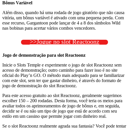
Bônus Variável
Além disso, quando há uma rodada de jogo giratório que não causa
vitória, um bônus variável é ativado com uma pequena perda. Com
esse recurso, Gargantoon pode lançar de 4 a 8 dos símbolos Wild
nas bobinas para acertar vários combos vencedores.
>>Jogue no slot Reactoonz
Jogo de demonstração para slot Reactoonz
Inicie o Slots Temple e experimente o jogo de slot Reactoonz sem
acesso de demonstração; outro caminho para fazer isso é no site
oficial do Play’n GO. O método mais adequado para se familiarizar
com este slot, sem ter que gastar dinheiro, é através do formato de
jogo de demonstração do slot Reactoonz.
Para este acesso gratuito ao slot Reactoonz, geralmente sugerimos
escolher 150 – 200 rodadas. Desta forma, você teria os meios para
avaliar todos os aprimoramentos de jogo de bônus e, em seguida,
decidir se é ou não um tipo de jogo que está de acordo com seu
estilo em um cassino que permite jogar com dinheiro real.
Se o slot Reactoonz realmente agrada sua fantasia? Você pode tentar