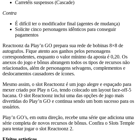
Carretéis suspensos (Cascade)
Contra
É difícil ter o modificador final (agentes de mudança)
Solicite cinco personagens idênticos para conseguir
pagamentos
Reactoonz da Play’n GO prepara sua rede de bobinas 8×8 de
autografos. Fique atento aos ganhos pelos personagens
correspondentes, enquanto o valor mínimo da aposta é 0,20. Os
anexos do jogo e bônus abrangem todos os tipos de recursos não
relacionados, além de personagens selvagens, complementos e
deslocamentos causadores de ícones.
Mesmo assim, o slot Reactoonz é um jogo alegre e espaçado para
mexer criado por Play n Go, tendo colocado um layout face-off-5
bacana. O slot Reactoonz inclui uma das opções de jogo mais
divertidas do Play’n GO e continua sendo um bom sucesso para os
usuários.
Play’n GO’s, em outra direção, recebe uma série que adiciona uma
série completa de novos recursos de bônus. Confira o Slots Temple
para tentar jogar o slot Reactoonz 2.
Efeitos artísticos