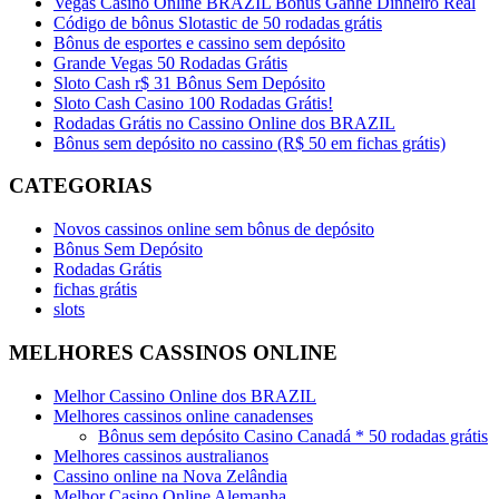
Vegas Casino Online BRAZIL Bônus Ganhe Dinheiro Real
Código de bônus Slotastic de 50 rodadas grátis
Bônus de esportes e cassino sem depósito
Grande Vegas 50 Rodadas Grátis
Sloto Cash r$ 31 Bônus Sem Depósito
Sloto Cash Casino 100 Rodadas Grátis!
Rodadas Grátis no Cassino Online dos BRAZIL
Bônus sem depósito no cassino (R$ 50 em fichas grátis)
CATEGORIAS
Novos cassinos online sem bônus de depósito
Bônus Sem Depósito
Rodadas Grátis
fichas grátis
slots
MELHORES CASSINOS ONLINE
Melhor Cassino Online dos BRAZIL
Melhores cassinos online canadenses
Bônus sem depósito Casino Canadá * 50 rodadas grátis
Melhores cassinos australianos
Cassino online na Nova Zelândia
Melhor Casino Online Alemanha