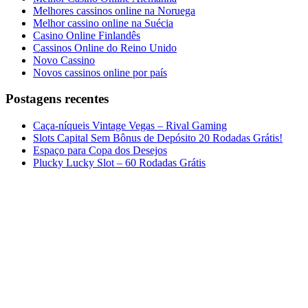
Melhores cassinos online na Noruega
Melhor cassino online na Suécia
Casino Online Finlandês
Cassinos Online do Reino Unido
Novo Cassino
Novos cassinos online por país
Postagens recentes
Caça-níqueis Vintage Vegas – Rival Gaming
Slots Capital Sem Bônus de Depósito 20 Rodadas Grátis!
Espaço para Copa dos Desejos
Plucky Lucky Slot – 60 Rodadas Grátis