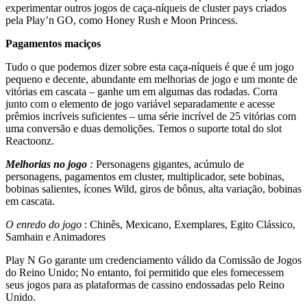
experimentar outros jogos de caça-níqueis de cluster pays criados
pela Play’n GO, como Honey Rush e Moon Princess.
Pagamentos maciços
Tudo o que podemos dizer sobre esta caça-níqueis é que é um jogo
pequeno e decente, abundante em melhorias de jogo e um monte de
vitórias em cascata – ganhe um em algumas das rodadas. Corra
junto com o elemento de jogo variável separadamente e acesse
prêmios incríveis suficientes – uma série incrível de 25 vitórias com
uma conversão e duas demolições. Temos o suporte total do slot
Reactoonz.
Melhorias no jogo
:
Personagens gigantes, acúmulo de
personagens, pagamentos em cluster, multiplicador, sete bobinas,
bobinas salientes, ícones Wild, giros de bônus, alta variação, bobinas
em cascata.
O enredo do jogo
: Chinês, Mexicano, Exemplares, Egito Clássico,
Samhain e Animadores
Play N Go garante um credenciamento válido da Comissão de Jogos
do Reino Unido; No entanto, foi permitido que eles fornecessem
seus jogos para as plataformas de cassino endossadas pelo Reino
Unido.