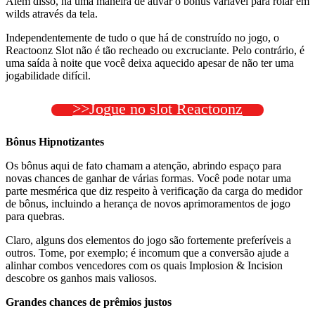
Além disso, há uma maneira de ativar o bônus variável para rolar em
wilds através da tela.
Independentemente de tudo o que há de construído no jogo, o
Reactoonz Slot não é tão recheado ou excruciante. Pelo contrário, é
uma saída à noite que você deixa aquecido apesar de não ter uma
jogabilidade difícil.
>>Jogue no slot Reactoonz
Bônus Hipnotizantes
Os bônus aqui de fato chamam a atenção, abrindo espaço para
novas chances de ganhar de várias formas. Você pode notar uma
parte mesmérica que diz respeito à verificação da carga do medidor
de bônus, incluindo a herança de novos aprimoramentos de jogo
para quebras.
Claro, alguns dos elementos do jogo são fortemente preferíveis a
outros. Tome, por exemplo; é incomum que a conversão ajude a
alinhar combos vencedores com os quais Implosion & Incision
descobre os ganhos mais valiosos.
Grandes chances de prêmios justos