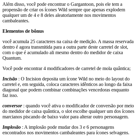
Além disso, você pode encontrar o Gargantoon, pois ele tem a
propensão de criar os ícones Wild sempre que apenas explodem
qualquer um de 4 e 8 deles aleatoriamente nos movimentos
cambaleantes.
Elementos de bônus
você acumula 25 caracteres na caixa de medição. A massa reservada
dentro é agora transmitida para a outra parte deste carretel de slot,
com o que é acumulado ali mesmo dentro do medidor de caixa
Quantum.
Você pode encontrar 4 modificadores de carretel de mola quântica;
Incisão
: O Incision deposita um ícone Wild no meio do layout do
carretel e, em seguida, coloca caracteres idênticos ao longo da faixa
diagonal que podem combinar combinações vencedoras enquanto
faz isso.
conversor
: quando você ativa o modificador de conversão por meio
do medidor de caixa quântica, o slot escolhe qualquer um dos ícones
marcianos piscando de baixo valor para alterar outro personagem.
Implosão
: A implosão pode mudar dos 3 e 6 personagens
encontrados nos movimentos cambaleantes para ícones selvagens.