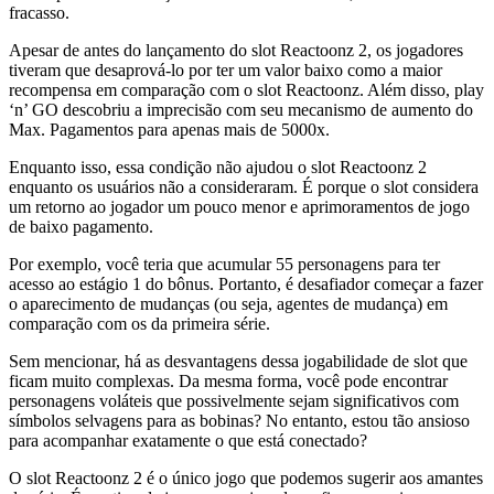
fracasso.
Apesar de antes do lançamento do slot Reactoonz 2, os jogadores
tiveram que desaprová-lo por ter um valor baixo como a maior
recompensa em comparação com o slot Reactoonz. Além disso, play
‘n’ GO descobriu a imprecisão com seu mecanismo de aumento do
Max. Pagamentos para apenas mais de 5000x.
Enquanto isso, essa condição não ajudou o slot Reactoonz 2
enquanto os usuários não a consideraram. É porque o slot considera
um retorno ao jogador um pouco menor e aprimoramentos de jogo
de baixo pagamento.
Por exemplo, você teria que acumular 55 personagens para ter
acesso ao estágio 1 do bônus. Portanto, é desafiador começar a fazer
o aparecimento de mudanças (ou seja, agentes de mudança) em
comparação com os da primeira série.
Sem mencionar, há as desvantagens dessa jogabilidade de slot que
ficam muito complexas. Da mesma forma, você pode encontrar
personagens voláteis que possivelmente sejam significativos com
símbolos selvagens para as bobinas? No entanto, estou tão ansioso
para acompanhar exatamente o que está conectado?
O slot Reactoonz 2 é o único jogo que podemos sugerir aos amantes