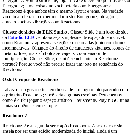
Energoonz. Bom o suficiente, jogar n Go é o cérebro por trás do slot
Energoonz; Uma coisa que você notaria com Energoonz e
Reactoonz é que ambos têm o mesmo layout e tema. Na verdade,
você ficará feliz em experimentar o slot Energoonz; até agora,
aprecio você as vibrações com Reactoonz.
Cluster de slides do ELK Studio
. Cluster Slide é um jogo de slot
da
Estúdio ELK
, embora seja simplesmente espaçado e incrível,
como Reactoonz apresenta seleções selecionadas junto com bônus
incomparáveis. Olhando do ângulo de caracteres gigantes, ícones de
metamorfose, mais símbolos selvagens, coordenador de
multiplicação, Cluster Slide, o slot é semelhante ao Reactoonz.
porque? Porque você não precisa jogar um jogo na sequência do
Reactoonz.
O slot Grupos de Reactoonz
Talvez o seu gosto esteja em busca de um jogo muito parecido com
o primeiro Reactoonz; você teria algumas escolhas. Percebemos
como é difícil jogar o espaço artístico – felizmente, Play’n GO tinha
tantas sequências em estoque.
Reactoonz 2
Reactoonz 2 é a segunda série após Reactoonz. Apesar deste slot
anseia por ser uma edição modernizada do inicial, ainda é um