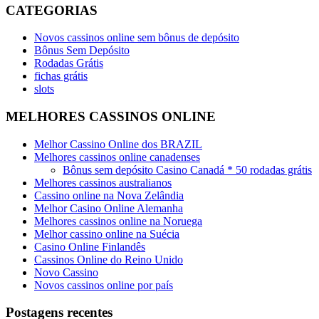
CATEGORIAS
Novos cassinos online sem bônus de depósito
Bônus Sem Depósito
Rodadas Grátis
fichas grátis
slots
MELHORES CASSINOS ONLINE
Melhor Cassino Online dos BRAZIL
Melhores cassinos online canadenses
Bônus sem depósito Casino Canadá * 50 rodadas grátis
Melhores cassinos australianos
Cassino online na Nova Zelândia
Melhor Casino Online Alemanha
Melhores cassinos online na Noruega
Melhor cassino online na Suécia
Casino Online Finlandês
Cassinos Online do Reino Unido
Novo Cassino
Novos cassinos online por país
Postagens recentes