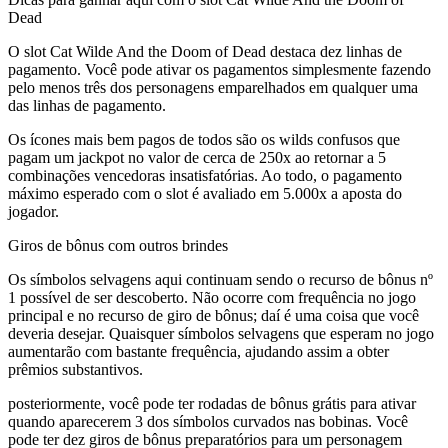
Dead
O slot Cat Wilde And the Doom of Dead destaca dez linhas de
pagamento. Você pode ativar os pagamentos simplesmente fazendo
pelo menos três dos personagens emparelhados em qualquer uma
das linhas de pagamento.
Os ícones mais bem pagos de todos são os wilds confusos que
pagam um jackpot no valor de cerca de 250x ao retornar a 5
combinações vencedoras insatisfatórias. Ao todo, o pagamento
máximo esperado com o slot é avaliado em 5.000x a aposta do
jogador.
Giros de bônus com outros brindes
Os símbolos selvagens aqui continuam sendo o recurso de bônus nº
1 possível de ser descoberto. Não ocorre com frequência no jogo
principal e no recurso de giro de bônus; daí é uma coisa que você
deveria desejar. Quaisquer símbolos selvagens que esperam no jogo
aumentarão com bastante frequência, ajudando assim a obter
prêmios substantivos.
posteriormente, você pode ter rodadas de bônus grátis para ativar
quando aparecerem 3 dos símbolos curvados nas bobinas. Você
pode ter dez giros de bônus preparatórios para um personagem