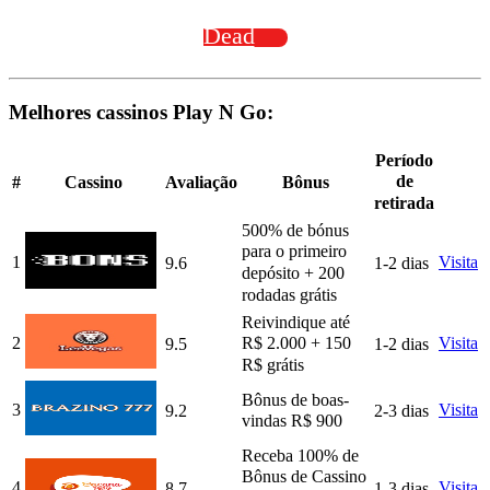
Dead
Melhores cassinos Play N Go:
Período
de
#
Cassino
Avaliação
Bônus
retirada
500% de bónus
para o primeiro
1
Visita
9.6
1-2 dias
depósito + 200
rodadas grátis
Reivindique até
2
Visita
R$ 2.000 + 150
9.5
1-2 dias
R$ grátis
Bônus de boas-
3
Visita
9.2
2-3 dias
vindas R$ 900
Receba 100% de
Bônus de Cassino
4
Visita
8.7
1-3 dias