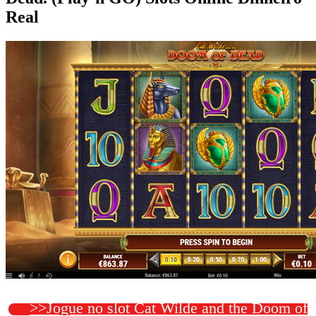
Real
>>Jogue no slot Cat Wilde and the Doom of