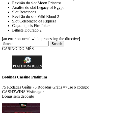
Revisão do slot Moon Princess
Análise do slot Legacy of Egypt
Slot Reactoonz
Revisão do slot Wild Blood 2
Slot Celebração da Riqueza
Caça-níqueis Fire Joker
Bilhete Dourado 2
[an error occurred while processing the directive]
CASINO DO MÊS
Bobinas Cassino Platinum
75 Rodadas Grátis
75 Rodadas Grátis =>use o código:
CASH3WINS
Visite agora
Bônus sem depósito