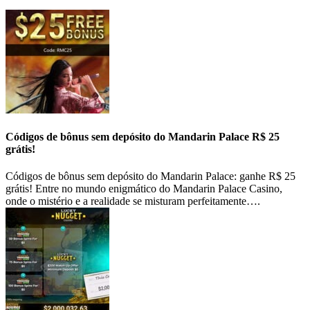
Códigos de bônus sem depósito do Mandarin Palace R$ 25
grátis!
Códigos de bônus sem depósito do Mandarin Palace: ganhe R$ 25
grátis! Entre no mundo enigmático do Mandarin Palace Casino,
onde o mistério e a realidade se misturam perfeitamente….