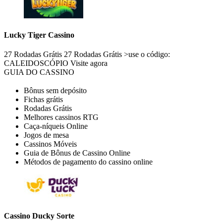
Lucky Tiger Cassino
27 Rodadas Grátis
27 Rodadas Grátis >use o código:
CALEIDOSCÓPIO
Visite agora
GUIA DO CASSINO
Bônus sem depósito
Fichas grátis
Rodadas Grátis
Melhores cassinos RTG
Caça-níqueis Online
Jogos de mesa
Cassinos Móveis
Guia de Bônus de Cassino Online
Métodos de pagamento do cassino online
Cassino Ducky Sorte