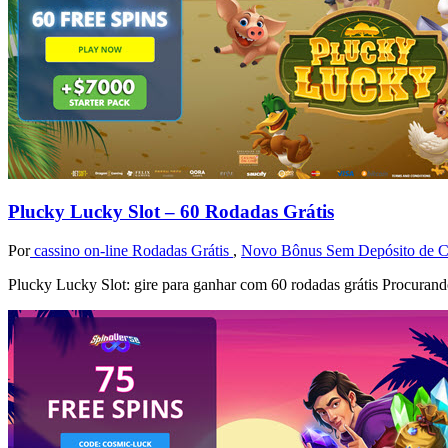
Plucky Lucky Slot – 60 Rodadas Grátis
Por
cassino on-line
Rodadas Grátis
,
Novo Bônus Sem Depósito de C
Plucky Lucky Slot: gire para ganhar com 60 rodadas grátis Procuran