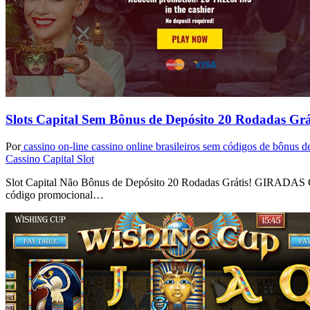
Slots Capital Sem Bônus de Depósito 20 Rodadas Grá
Por
cassino on-line
cassino online brasileiros sem códigos de bônus d
Cassino Capital Slot
Slot Capital Não Bônus de Depósito 20 Rodadas Grátis! GIRADA
código promocional…