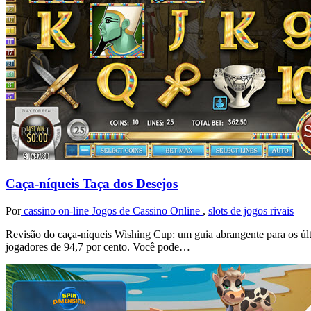
Caça-níqueis Taça dos Desejos
Por
cassino on-line
Jogos de Cassino Online
,
slots de jogos rivais
Revisão do caça-níqueis Wishing Cup: um guia abrangente para os ú
jogadores de 94,7 por cento. Você pode…