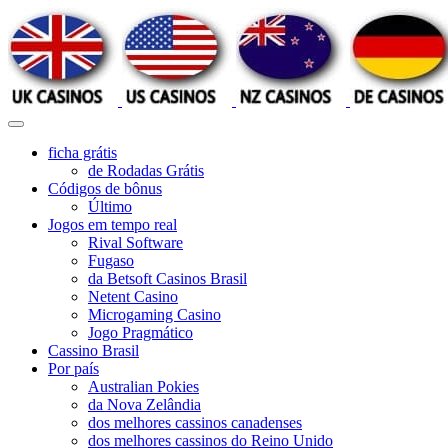
ficha grátis
de Rodadas Grátis
Códigos de bônus
Último
Jogos em tempo real
Rival Software
Fugaso
da Betsoft Casinos Brasil
Netent Casino
Microgaming Casino
Jogo Pragmático
Cassino Brasil
Por país
Australian Pokies
da Nova Zelândia
dos melhores cassinos canadenses
dos melhores cassinos do Reino Unido