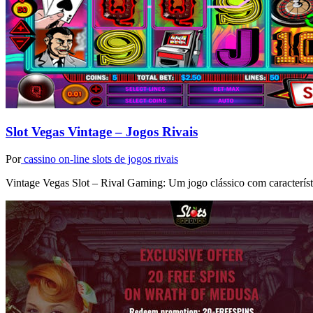
Slot Vegas Vintage – Jogos Rivais
Por
cassino on-line
slots de jogos rivais
Vintage Vegas Slot – Rival Gaming: Um jogo clássico com caracterís