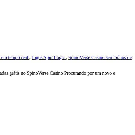
 em tempo real
,
Jogos Spin Logic
,
SpinoVerse Casino sem bônus de
dadas grátis no SpinoVerse Casino Procurando por um novo e