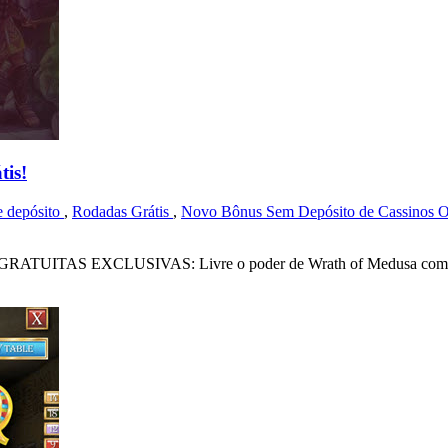
tis!
e depósito
,
Rodadas Grátis
,
Novo Bônus Sem Depósito de Cassinos 
S GRATUITAS EXCLUSIVAS: Livre o poder de Wrath of Medusa com 