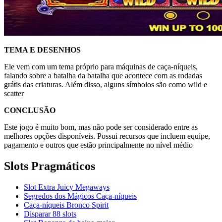
TEMA E DESENHOS
Ele vem com um tema próprio para máquinas de caça-níqueis,
falando sobre a batalha da batalha que acontece com as rodadas
grátis das criaturas. Além disso, alguns símbolos são como wild e
scatter
CONCLUSÃO
Este jogo é muito bom, mas não pode ser considerado entre as
melhores opções disponíveis. Possui recursos que incluem equipe,
pagamento e outros que estão principalmente no nível médio
Slots Pragmáticos
Slot Extra Juicy Megaways
Segredos dos Mágicos Caça-níqueis
Caça-níqueis Bronco Spirit
Disparar 88 slots