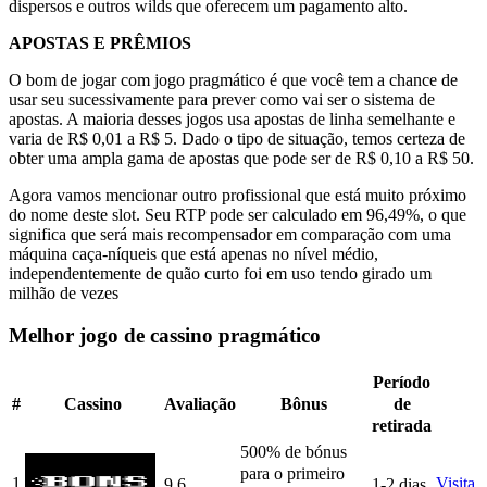
dispersos e outros wilds que oferecem um pagamento alto.
APOSTAS E PRÊMIOS
O bom de jogar com jogo pragmático é que você tem a chance de
usar seu sucessivamente para prever como vai ser o sistema de
apostas. A maioria desses jogos usa apostas de linha semelhante e
varia de R$ 0,01 a R$ 5. Dado o tipo de situação, temos certeza de
obter uma ampla gama de apostas que pode ser de R$ 0,10 a R$ 50.
Agora vamos mencionar outro profissional que está muito próximo
do nome deste slot. Seu RTP pode ser calculado em 96,49%, o que
significa que será mais recompensador em comparação com uma
máquina caça-níqueis que está apenas no nível médio,
independentemente de quão curto foi em uso tendo girado um
milhão de vezes
Melhor jogo de cassino pragmático
Período
de
#
Cassino
Avaliação
Bônus
retirada
500% de bónus
para o primeiro
1
Visita
9.6
1-2 dias