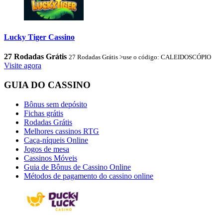
Lucky Tiger Cassino
27 Rodadas Grátis
27 Rodadas Grátis >use o código: CALEIDOSCÓPIO
Visite agora
GUIA DO CASSINO
Bônus sem depósito
Fichas grátis
Rodadas Grátis
Melhores cassinos RTG
Caça-níqueis Online
Jogos de mesa
Cassinos Móveis
Guia de Bônus de Cassino Online
Métodos de pagamento do cassino online