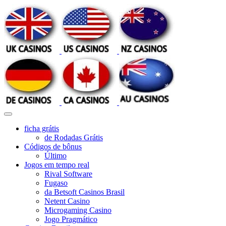
ficha grátis
de Rodadas Grátis
Códigos de bônus
Último
Jogos em tempo real
Rival Software
Fugaso
da Betsoft Casinos Brasil
Netent Casino
Microgaming Casino
Jogo Pragmático