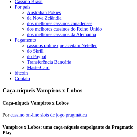
Cassino Brasil
Por país
Australian Pokies
da Nova Zelândia
dos melhores cassinos canadenses
dos melhores cassinos do Reino Unido
dos melhores cassinos da Alemanha
Pagamento
cassinos online que aceitam Neteller
do Skrill
do Paypal
Transferência Bancária
MasterCard
bitcoin
Contato
Caça-níqueis Vampiros x Lobos
Caça-níqueis Vampiros x Lobos
Por
cassino on-line
slots de jogo pragmática
Vampiros x Lobos: uma caça-níqueis empolgante da Pragmatic
Play