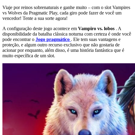
Viaje por reinos sobrenaturais e ganhe muito – com o slot Vampires
vs Wolves da Pragmatic Play, cada giro pode fazer de você um
vencedor! Tente a sua sorte agora!
A configuração deste jogo acontece em
Vampiro vs. lobos
. A
disponibilidade da batalha clássica noturna com certeza é onde você
pode encontrar o
Jogo pragmático
. Ele tem suas vantagens e
proteção, e algum outro recurso exclusivo que não gostaria de
acionar por enquanto, além disso, é uma história fantástica que é
muito específica de um slot.