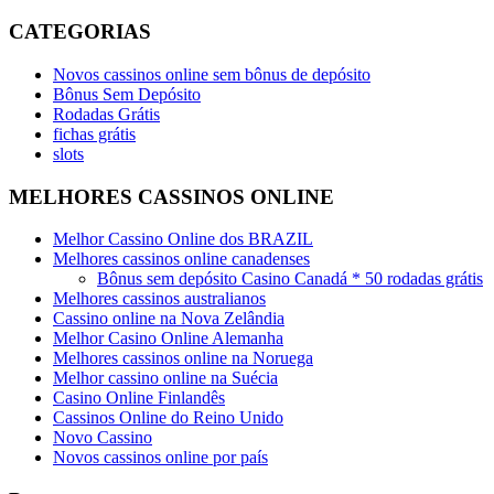
CATEGORIAS
Novos cassinos online sem bônus de depósito
Bônus Sem Depósito
Rodadas Grátis
fichas grátis
slots
MELHORES CASSINOS ONLINE
Melhor Cassino Online dos BRAZIL
Melhores cassinos online canadenses
Bônus sem depósito Casino Canadá * 50 rodadas grátis
Melhores cassinos australianos
Cassino online na Nova Zelândia
Melhor Casino Online Alemanha
Melhores cassinos online na Noruega
Melhor cassino online na Suécia
Casino Online Finlandês
Cassinos Online do Reino Unido
Novo Cassino
Novos cassinos online por país