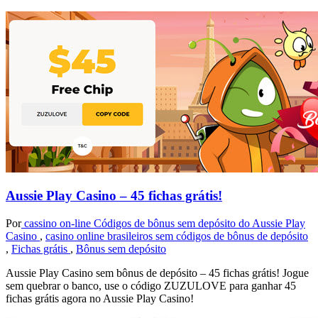
Aussie Play Casino – 45 fichas grátis!
Por
cassino on-line
Códigos de bônus sem depósito do Aussie Play
Casino
,
casino online brasileiros sem códigos de bônus de depósito
,
Fichas grátis
,
Bônus sem depósito
Aussie Play Casino sem bônus de depósito – 45 fichas grátis! Jogue
sem quebrar o banco, use o código ZUZULOVE para ganhar 45
fichas grátis agora no Aussie Play Casino!