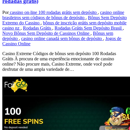
rodadas grátis)
Por
cassino on-line
100 rodadas grátis sem depósito
,
casino online
brasileiros sem códigos de bônus de depósito
,
Bônus Sem Depósito
Extremo do Cassino
,
bônus de inscrição grátis sem depósito mobile
casino nz
,
Rodadas Grátis
,
Rodadas Grátis Sem Depósito Brasil
,
Novo Bônus Sem Depósito de Cassinos Online
,
Bônus sem
depósito
,
casino online canadá sem bônus de depósito
,
Jogos de
Cassino Online
Casino Extreme Códigos de bônus sem depósito 100 Rodadas
Grátis À procura de uma experiência emocionante de cassino
online? Não procure mais, Casino Extreme, onde você pode
desfrutar de uma ampla variedade de…