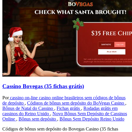
Cassino Bovegas (35 fichas grátis)
Por
cassino on-line
casino online brasileiros sem códigos de bônus
de depósito
,
Códigos de bônus sem depósito do BoVegas Casino
,
Bônus de Natal do Cassino
,
Fichas grátis
,
Rodadas grátis em
cassinos do Reino Unido
,
Novo Bônus Sem Depósito de Cassinos
Online
,
Bônus sem depósito
,
Bônus Sem Depósito Reino Unido
Códigos de bônus sem depósito do Bovegas Casino (35 fichas