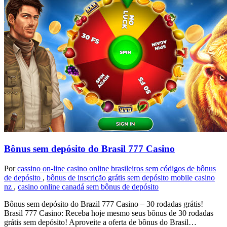
Bônus sem depósito do Brasil 777 Casino
Por
cassino on-line
casino online brasileiros sem códigos de bônus
de depósito
,
bônus de inscrição grátis sem depósito mobile casino
nz
,
casino online canadá sem bônus de depósito
Bônus sem depósito do Brazil 777 Casino – 30 rodadas grátis!
Brasil 777 Casino: Receba hoje mesmo seus bônus de 30 rodadas
grátis sem depósito! Aproveite a oferta de bônus do Brasil…