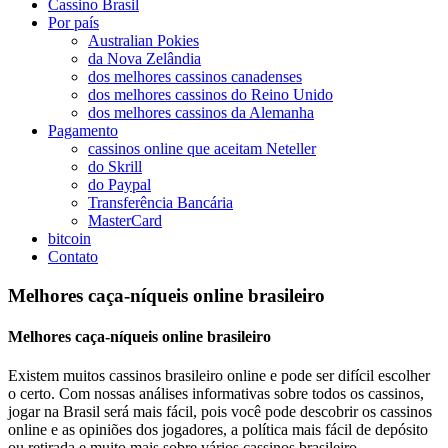
Cassino Brasil
Por país
Australian Pokies
da Nova Zelândia
dos melhores cassinos canadenses
dos melhores cassinos do Reino Unido
dos melhores cassinos da Alemanha
Pagamento
cassinos online que aceitam Neteller
do Skrill
do Paypal
Transferência Bancária
MasterCard
bitcoin
Contato
Melhores caça-níqueis online brasileiro
Melhores caça-níqueis online brasileiro
Existem muitos cassinos brasileiro online e pode ser difícil escolher
o certo. Com nossas análises informativas sobre todos os cassinos,
jogar na Brasil será mais fácil, pois você pode descobrir os cassinos
online e as opiniões dos jogadores, a política mais fácil de depósito
ou retirada e muito mais sobre vários cassinos brasileiro.