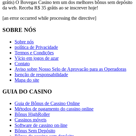
grátis) O Bovegas Casino tem um dos melhores bônus sem depósito
da web. Receba R$ 35 grátis ao se inscrever hoje!
[an error occurred while processing the directive]
SOBRE NÓS
Sobre nós
política de Privacidade
Termos e Condições
Vício em jogos de azar
Contato
Aviso sobre Nosso Selo de Aprovação para as Operadoras
Isenção de responsabilidade
Mapa do site
GUIA DO CASINO
Guia de Bônus de Cassino Online
Métodos de pagamento do cassino online
Bônus HighRoller
Cassinos móveis
Software de cassino on-line
Bônus Sem Depósito