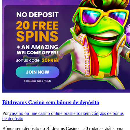
Bitdreams Casino sem bônus de depósito
Por
cassino on-line
casino online brasileiros sem códigos de bônus
de depósito
Bônus sem depósito do Bitdreams Casino – 20 rodadas grátis para