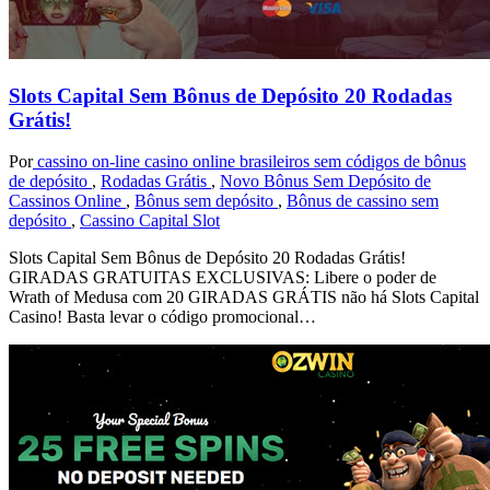
Slots Capital Sem Bônus de Depósito 20 Rodadas
Grátis!
Por
cassino on-line
casino online brasileiros sem códigos de bônus
de depósito
,
Rodadas Grátis
,
Novo Bônus Sem Depósito de
Cassinos Online
,
Bônus sem depósito
,
Bônus de cassino sem
depósito
,
Cassino Capital Slot
Slots Capital Sem Bônus de Depósito 20 Rodadas Grátis!
GIRADAS GRATUITAS EXCLUSIVAS: Libere o poder de
Wrath of Medusa com 20 GIRADAS GRÁTIS não há Slots Capital
Casino! Basta levar o código promocional…