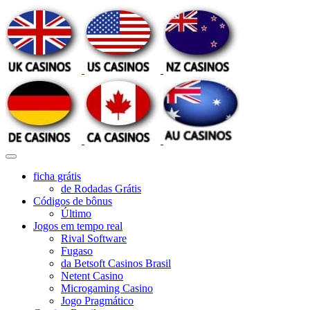
ficha grátis
de Rodadas Grátis
Códigos de bônus
Último
Jogos em tempo real
Rival Software
Fugaso
da Betsoft Casinos Brasil
Netent Casino
Microgaming Casino
Jogo Pragmático