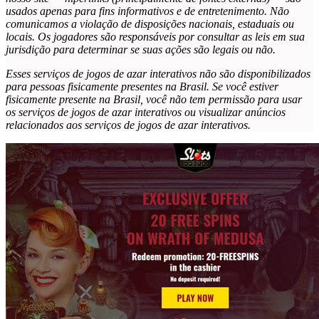
usados ​​apenas para fins informativos e de entretenimento. Não
comunicamos a violação de disposições nacionais, estaduais ou
locais. Os jogadores são responsáveis ​​​​por consultar as leis em sua
jurisdição para determinar se suas ações são legais ou não.
Esses serviços de jogos de azar interativos não são disponibilizados
para pessoas fisicamente presentes na Brasil. Se você estiver
fisicamente presente na Brasil, você não tem permissão para usar
os serviços de jogos de azar interativos ou visualizar anúncios
relacionados aos serviços de jogos de azar interativos.