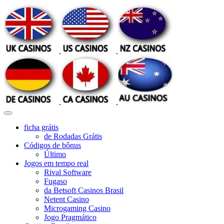
ficha grátis
de Rodadas Grátis
Códigos de bônus
Último
Jogos em tempo real
Rival Software
Fugaso
da Betsoft Casinos Brasil
Netent Casino
Microgaming Casino
Jogo Pragmático