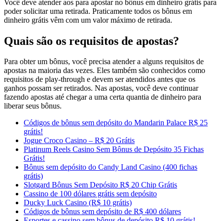
Você deve atender aos para apostar no bônus em dinheiro grátis para
poder solicitar uma retirada. Praticamente todos os bônus em
dinheiro grátis vêm com um valor máximo de retirada.
Quais são os requisitos de apostas?
Para obter um bônus, você precisa atender a alguns requisitos de
apostas na maioria das vezes. Eles também são conhecidos como
requisitos de play-through e devem ser atendidos antes que os
ganhos possam ser retirados. Nas apostas, você deve continuar
fazendo apostas até chegar a uma certa quantia de dinheiro para
liberar seus bônus.
Códigos de bônus sem depósito do Mandarin Palace R$ 25
grátis!
Jogue Croco Casino – R$ 20 Grátis
Platinum Reels Casino Sem Bônus de Depósito 35 Fichas
Grátis!
Bônus sem depósito do Candy Land Casino (400 fichas
grátis)
Slotgard Bônus Sem Depósito R$ 20 Chip Grátis
Cassino de 100 dólares grátis sem depósito
Ducky Luck Casino (R$ 10 grátis)
Códigos de bônus sem depósito de R$ 400 dólares
Esportes e cassino sem bônus de depósito R$ 10 grátis!