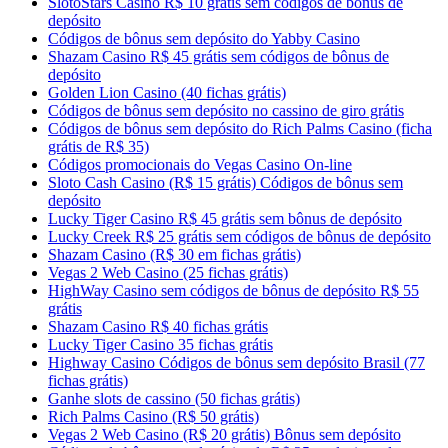
SlotoStars Casino R$ 10 grátis sem códigos de bônus de
depósito
Códigos de bônus sem depósito do Yabby Casino
Shazam Casino R$ 45 grátis sem códigos de bônus de
depósito
Golden Lion Casino (40 fichas grátis)
Códigos de bônus sem depósito no cassino de giro grátis
Códigos de bônus sem depósito do Rich Palms Casino (ficha
grátis de R$ 35)
Códigos promocionais do Vegas Casino On-line
Sloto Cash Casino (R$ 15 grátis) Códigos de bônus sem
depósito
Lucky Tiger Casino R$ 45 grátis sem bônus de depósito
Lucky Creek R$ 25 grátis sem códigos de bônus de depósito
Shazam Casino (R$ 30 em fichas grátis)
Vegas 2 Web Casino (25 fichas grátis)
HighWay Casino sem códigos de bônus de depósito R$ 55
grátis
Shazam Casino R$ 40 fichas grátis
Lucky Tiger Casino 35 fichas grátis
Highway Casino Códigos de bônus sem depósito Brasil (77
fichas grátis)
Ganhe slots de cassino (50 fichas grátis)
Rich Palms Casino (R$ 50 grátis)
Vegas 2 Web Casino (R$ 20 grátis) Bônus sem depósito