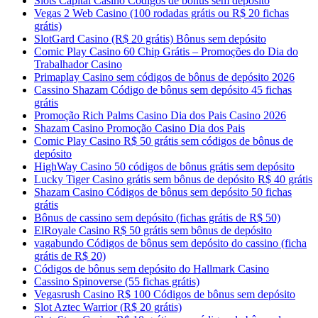
Slots Capital Casino Códigos de bônus sem depósito
Vegas 2 Web Casino (100 rodadas grátis ou R$ 20 fichas
grátis)
SlotGard Casino (R$ 20 grátis) Bônus sem depósito
Comic Play Casino 60 Chip Grátis – Promoções do Dia do
Trabalhador Casino
Primaplay Casino sem códigos de bônus de depósito 2026
Cassino Shazam Código de bônus sem depósito 45 fichas
grátis
Promoção Rich Palms Casino Dia dos Pais Casino 2026
Shazam Casino Promoção Casino Dia dos Pais
Comic Play Casino R$ 50 grátis sem códigos de bônus de
depósito
HighWay Casino 50 códigos de bônus grátis sem depósito
Lucky Tiger Casino grátis sem bônus de depósito R$ 40 grátis
Shazam Casino Códigos de bônus sem depósito 50 fichas
grátis
Bônus de cassino sem depósito (fichas grátis de R$ 50)
ElRoyale Casino R$ 50 grátis sem bônus de depósito
vagabundo Códigos de bônus sem depósito do cassino (ficha
grátis de R$ 20)
Códigos de bônus sem depósito do Hallmark Casino
Cassino Spinoverse (55 fichas grátis)
Vegasrush Casino R$ 100 Códigos de bônus sem depósito
Slot Aztec Warrior (R$ 20 grátis)