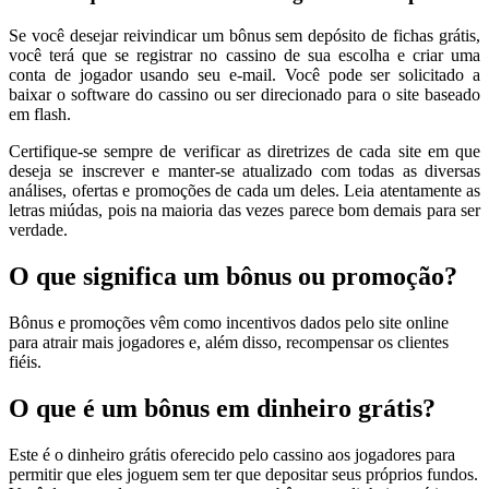
Se você desejar reivindicar um bônus sem depósito de fichas grátis,
você terá que se registrar no cassino de sua escolha e criar uma
conta de jogador usando seu e-mail. Você pode ser solicitado a
baixar o software do cassino ou ser direcionado para o site baseado
em flash.
Certifique-se sempre de verificar as diretrizes de cada site em que
deseja se inscrever e manter-se atualizado com todas as diversas
análises, ofertas e promoções de cada um deles. Leia atentamente as
letras miúdas, pois na maioria das vezes parece bom demais para ser
verdade.
O que significa um bônus ou promoção?
Bônus e promoções vêm como incentivos dados pelo site online
para atrair mais jogadores e, além disso, recompensar os clientes
fiéis.
O que é um bônus em dinheiro grátis?
Este é o dinheiro grátis oferecido pelo cassino aos jogadores para
permitir que eles joguem sem ter que depositar seus próprios fundos.