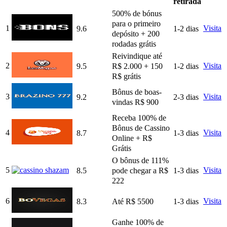
retirada
500% de bónus
para o primeiro
1
Visita
9.6
1-2 dias
depósito + 200
rodadas grátis
Reivindique até
2
Visita
R$ 2.000 + 150
9.5
1-2 dias
R$ grátis
Bônus de boas-
3
Visita
9.2
2-3 dias
vindas R$ 900
Receba 100% de
Bônus de Cassino
4
Visita
8.7
1-3 dias
Online + R$
Grátis
O bônus de 111%
5
Visita
pode chegar a R$
8.5
1-3 dias
222
6
Visita
8.3
Até R$ 5500
1-3 dias
Ganhe 100% de